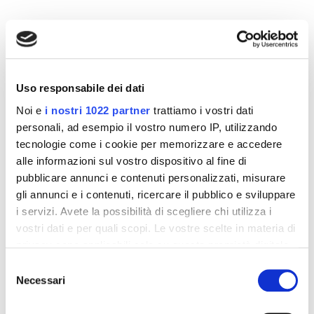
Altri prodotti che potrebbero
interessarti
Uso responsabile dei dati
-42%
-42%
Noi e
i nostri 1022 partner
trattiamo i vostri dati
personali, ad esempio il vostro numero IP, utilizzando
tecnologie come i cookie per memorizzare e accedere
alle informazioni sul vostro dispositivo al fine di
pubblicare annunci e contenuti personalizzati, misurare
gli annunci e i contenuti, ricercare il pubblico e sviluppare
i servizi. Avete la possibilità di scegliere chi utilizza i
vostri dati e per quali scopi. Le vostre scelte in materia di
privacy sono applicabili solo su questa proprietà digitale
in cui avete effettuato le vostre scelte. È possibile
Selezione
modificare o revocare il proprio consenso in qualsiasi
Necessari
del
Integratori per dimagrire
Integratori per dimagrire
momento dalla Dichiarazione sui cookie o facendo clic
consenso
Amin 21 K al cacao - 21
Amin 21 K neutro
sull'icona di attivazione della privacy.