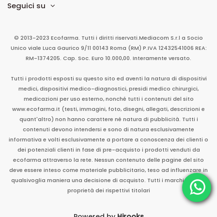
Seguici su
© 2013-2023 Ecofarma. Tutti i diritti riservati.
Mediacom S.r.l
a Socio
Unico
viale Luca Gaurico 9/11
00143
Roma
(RM)
P.IVA
12432541006
REA:
RM-1374205. Cap. Soc. Euro 10.000,00. Interamente versato.
Tutti i prodotti esposti su questo sito ed aventi la natura di dispositivi
medici, dispositivi medico-diagnostici, presidi medico chirurgici,
medicazioni per uso esterno, nonché tutti i contenuti del sito
www.ecofarma.it (testi, immagini, foto, disegni, allegati, descrizioni e
quant'altro) non hanno carattere né natura di pubblicità. Tutti i
contenuti devono intendersi e sono di natura esclusivamente
informativa e volti esclusivamente a portare a conoscenza dei clienti o
dei potenziali clienti in fase di pre-acquisto i prodotti venduti da
ecofarma attraverso la rete. Nessun contenuto delle pagine del sito
deve essere inteso come materiale pubblicitario, teso ad influenzare in
qualsivoglia maniera una decisione di acquisto. Tutti i marchi sono di
proprietà dei rispettivi titolari
Powered by
Hirooks