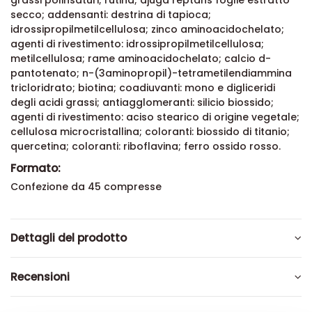
grassi polinsaturi; rutina; ajuga reptans foglie estratto
secco; addensanti: destrina di tapioca;
idrossipropilmetilcellulosa; zinco aminoacidochelato;
agenti di rivestimento: idrossipropilmetilcellulosa;
metilcellulosa; rame aminoacidochelato; calcio d-
pantotenato; n-(3aminopropil)-tetrametilendiammina
tricloridrato; biotina; coadiuvanti: mono e digliceridi
degli acidi grassi; antiagglomeranti: silicio biossido;
agenti di rivestimento: aciso stearico di origine vegetale;
cellulosa microcristallina; coloranti: biossido di titanio;
quercetina; coloranti: riboflavina; ferro ossido rosso.
Formato:
Confezione da 45 compresse
Dettagli del prodotto
Recensioni