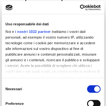
interessarti
-42%
-42%
Uso responsabile dei dati
Noi e
i nostri 1022 partner
trattiamo i vostri dati
personali, ad esempio il vostro numero IP, utilizzando
tecnologie come i cookie per memorizzare e accedere
alle informazioni sul vostro dispositivo al fine di
pubblicare annunci e contenuti personalizzati, misurare
gli annunci e i contenuti, ricercare il pubblico e sviluppare
i servizi. Avete la possibilità di scegliere chi utilizza i
vostri dati e per quali scopi. Le vostre scelte in materia di
privacy sono applicabili solo su questa proprietà digitale
Integratori per dimagrire
Integratori per dimagrire
in cui avete effettuato le vostre scelte. È possibile
Amin 21 K al cacao - 21
Amin 21 K neutro
Selezione
bustine
modificare o revocare il proprio consenso in qualsiasi
Necessari
del
55,18 €
55,18 €
32,00 €
32,00 €
momento dalla Dichiarazione sui cookie o facendo clic
consenso
sull'icona di attivazione della privacy.
Aggiungi al
Aggiungi al
Preferenze