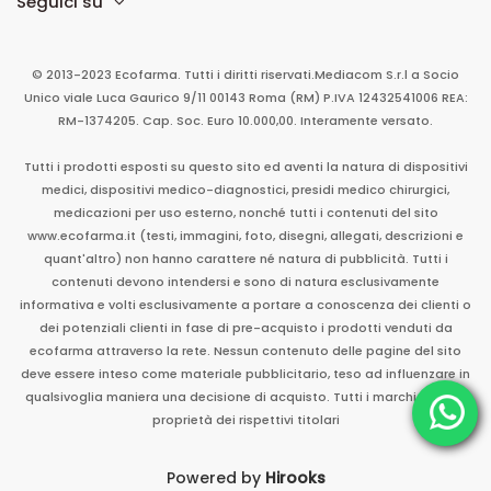
Seguici su
© 2013-2023 Ecofarma. Tutti i diritti riservati.
Mediacom S.r.l
a Socio
Unico
viale Luca Gaurico 9/11
00143
Roma
(RM)
P.IVA
12432541006
REA:
RM-1374205. Cap. Soc. Euro 10.000,00. Interamente versato.
Tutti i prodotti esposti su questo sito ed aventi la natura di dispositivi
medici, dispositivi medico-diagnostici, presidi medico chirurgici,
medicazioni per uso esterno, nonché tutti i contenuti del sito
www.ecofarma.it (testi, immagini, foto, disegni, allegati, descrizioni e
quant'altro) non hanno carattere né natura di pubblicità. Tutti i
contenuti devono intendersi e sono di natura esclusivamente
informativa e volti esclusivamente a portare a conoscenza dei clienti o
dei potenziali clienti in fase di pre-acquisto i prodotti venduti da
ecofarma attraverso la rete. Nessun contenuto delle pagine del sito
deve essere inteso come materiale pubblicitario, teso ad influenzare in
qualsivoglia maniera una decisione di acquisto. Tutti i marchi sono di
proprietà dei rispettivi titolari
Powered by
Hirooks