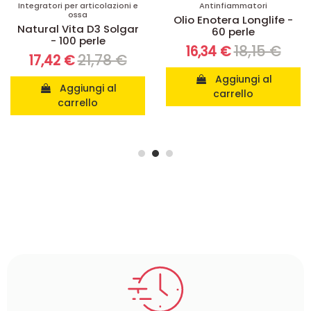
Integratori per articolazioni e
Antinfiammatori
ossa
Olio Enotera Longlife -
Natural Vita D3 Solgar
60 perle
- 100 perle
18,15 €
16,34 €
21,78 €
17,42 €
Aggiungi al
Aggiungi al
carrello
carrello