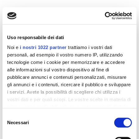
Altri prodotti che potrebbero
interessarti
Uso responsabile dei dati
-42%
-42%
Noi e
i nostri 1022 partner
trattiamo i vostri dati
personali, ad esempio il vostro numero IP, utilizzando
tecnologie come i cookie per memorizzare e accedere
alle informazioni sul vostro dispositivo al fine di
pubblicare annunci e contenuti personalizzati, misurare
gli annunci e i contenuti, ricercare il pubblico e sviluppare
i servizi. Avete la possibilità di scegliere chi utilizza i
vostri dati e per quali scopi. Le vostre scelte in materia di
privacy sono applicabili solo su questa proprietà digitale
in cui avete effettuato le vostre scelte. È possibile
Selezione
Integratori per dimagrire
Integratori per dimagrire
modificare o revocare il proprio consenso in qualsiasi
Necessari
del
Amin 21 K al cacao - 21
Amin 21 K neutro
momento dalla Dichiarazione sui cookie o facendo clic
bustine
consenso
sull'icona di attivazione della privacy.