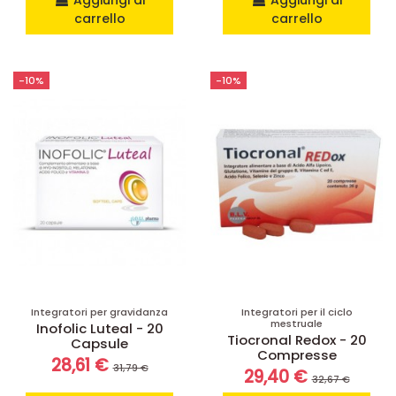
Aggiungi al
Aggiungi al
carrello
carrello
-10%
-10%
Integratori per gravidanza
Integratori per il ciclo
mestruale
Inofolic Luteal - 20
Tiocronal Redox - 20
Capsule
Compresse
28,61 €
31,79 €
29,40 €
32,67 €