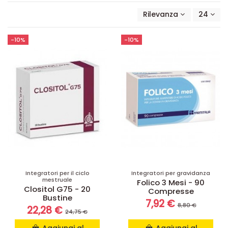
Rilevanza
24
-10%
-10%
Integratori per il ciclo
Integratori per gravidanza
mestruale
Folico 3 Mesi - 90
Clositol G75 - 20
Compresse
Bustine
7,92 €
8,80 €
22,28 €
24,75 €