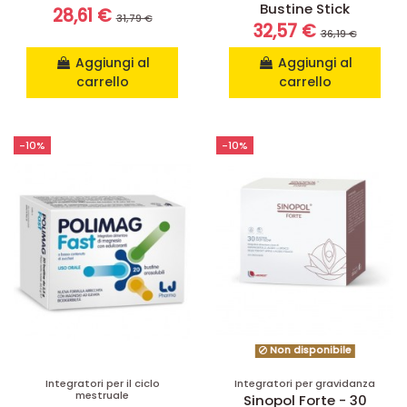
Bustine Stick
28,61 €
31,79 €
32,57 €
36,19 €
Aggiungi al
Aggiungi al
carrello
carrello
-10%
-10%
Non disponibile
Integratori per il ciclo
Integratori per gravidanza
mestruale
Sinopol Forte - 30