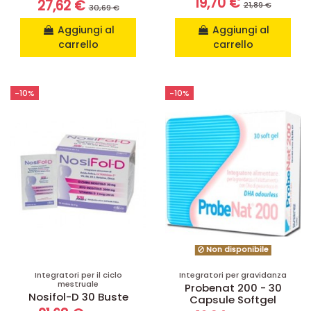
19,70 €
27,62 €
21,89 €
30,69 €
Aggiungi al
Aggiungi al
carrello
carrello
-10%
-10%
Non disponibile
Integratori per il ciclo
Integratori per gravidanza
mestruale
Probenat 200 - 30
Nosifol-D 30 Buste
Capsule Softgel