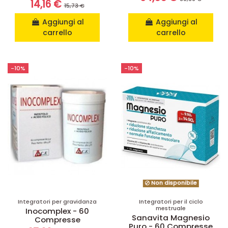
14,16 €
15,73 €
Aggiungi al
Aggiungi al
carrello
carrello
-10%
-10%
Non disponibile
Integratori per gravidanza
Integratori per il ciclo
mestruale
Inocomplex - 60
Sanavita Magnesio
Compresse
Puro - 60 Compresse