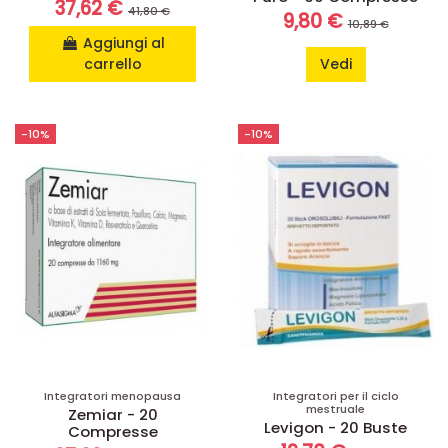
37,62 €
41,80 €
9,80 €
10,89 €
Aggiungi al
carrello
Vedi
-10%
-10%
Integratori menopausa
Integratori per il ciclo
mestruale
Zemiar - 20
Levigon - 20 Buste
Compresse