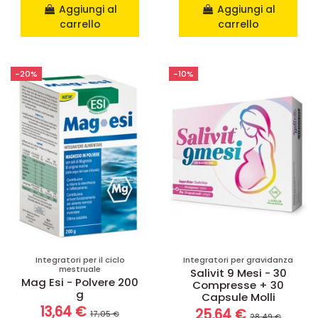
Aggiungi al
Aggiungi al
carrello
carrello
-20%
-10%
Integratori per il ciclo
Integratori per gravidanza
mestruale
Salivit 9 Mesi - 30
Mag Esi - Polvere 200
Compresse + 30
g
Capsule Molli
13,64 €
25,64 €
17,05 €
28,49 €