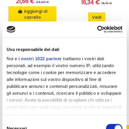
21,68 €
16,34 €
24,09 €
18,15 €
Aggiungi al
carrello
Vedi
-10%
-10%
Uso responsabile dei dati
Noi e
i nostri 1022 partner
trattiamo i vostri dati
personali, ad esempio il vostro numero IP, utilizzando
tecnologie come i cookie per memorizzare e accedere
alle informazioni sul vostro dispositivo al fine di
pubblicare annunci e contenuti personalizzati, misurare
gli annunci e i contenuti, ricercare il pubblico e sviluppare
i servizi. Avete la possibilità di scegliere chi utilizza i
Non disponibile
vostri dati e per quali scopi. Le vostre scelte in materia di
Integratori menopausa
Integratori per il ciclo
privacy sono applicabili solo su questa proprietà digitale
mestruale
Linovia - 30
in cui avete effettuato le vostre scelte. È possibile
Sinopol - 30 Bustine
Compresse
Selezione
modificare o revocare il proprio consenso in qualsiasi
Necessari