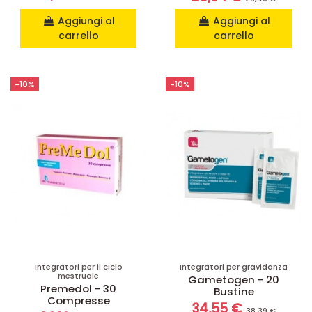
Aggiungi al
Aggiungi al
carrello
carrello
-10%
-10%
Integratori per il ciclo
Integratori per gravidanza
mestruale
Gametogen - 20
Premedol - 30
Bustine
Compresse
34,55 €
38,39 €