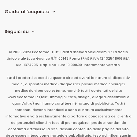
Guida all'acquisto
Seguici su
© 2013-2023 Ecofarma. Tutti i diritti riservati.
Mediacom S.r.l
a Socio
Unico
viale Luca Gaurico 9/11
00143
Roma
(RM)
P.IVA
12432541006
REA:
RM-1374205. Cap. Soc. Euro 10.000,00. Interamente versato.
Tutti i prodotti esposti su questo sito ed aventi la natura di dispositivi
medici, dispositivi medico-diagnostici, presidi medico chirurgici,
medicazioni per uso esterno, nonché tutti i contenuti del sito
www.ecofarma.it (testi, immagini, foto, disegni, allegati, descrizioni e
quant'altro) non hanno carattere né natura di pubblicità. Tutti i
contenuti devono intendersi e sono di natura esclusivamente
informativa e volti esclusivamente a portare a conoscenza dei clienti o
dei potenziali clienti in fase di pre-acquisto i prodotti venduti da
ecofarma attraverso la rete. Nessun contenuto delle pagine del sito
deve essere inteso come materiale pubblicitario, teso ad influenzare in