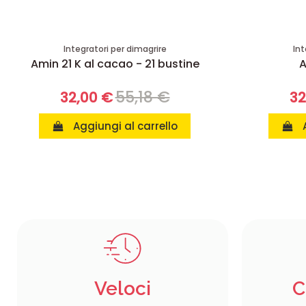
Integratori per dimagrire
Int
Amin 21 K al cacao - 21 bustine
A
55,18 €
32,00 €
32
Aggiungi al carrello
Veloci
C