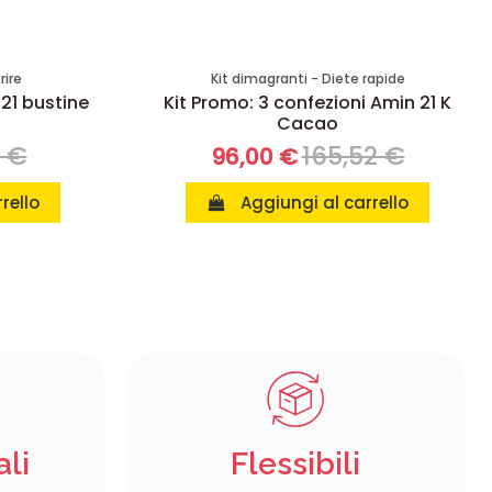
rire
Kit dimagranti - Diete rapide
 21 bustine
Kit Promo: 3 confezioni Amin 21 K
Cacao
8 €
165,52 €
96,00 €
rello
Aggiungi al carrello
ali
Flessibili