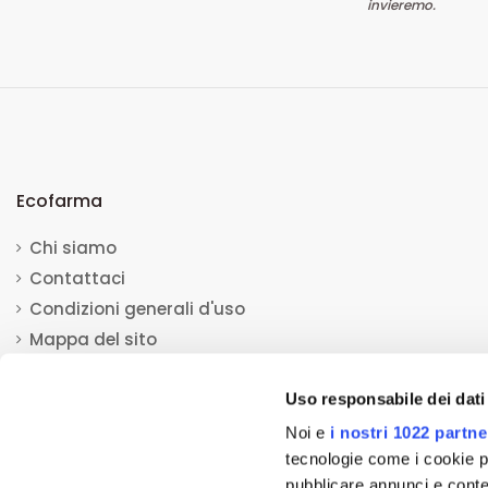
invieremo.
Ecofarma
Chi siamo
Contattaci
Condizioni generali d'uso
Mappa del sito
Uso responsabile dei dati
Noi e
i nostri 1022 partne
tecnologie come i cookie p
pubblicare annunci e conten
© 2013-2023 Ecofarma. Tutti i diritti riservati.
Mediacom S.r.l