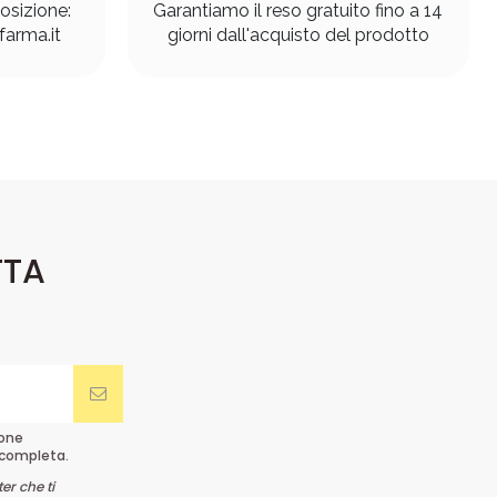
osizione:
Garantiamo il reso gratuito fino a 14
arma.it
giorni dall'acquisto del prodotto
TTA
ione
completa.
er che ti