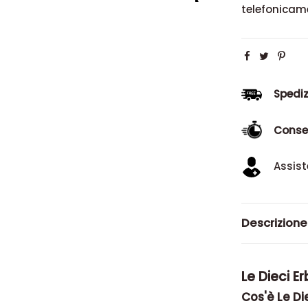
telefonicam
Spediz
Conse
Assist
Descrizione
Le Dieci E
Cos'è Le Die