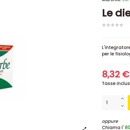
Le di
L'integratore
per le fisiol
8,32 
Tasse inclu
oppure
Chiama l'
80