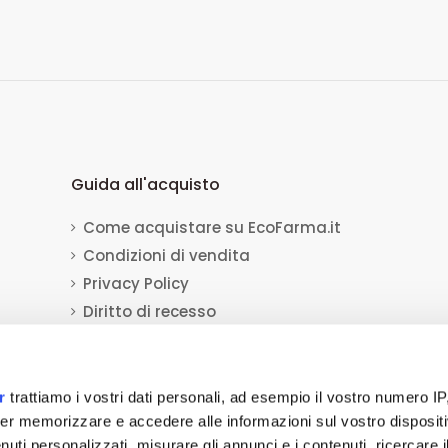
Guida all'acquisto
Come acquistare su EcoFarma.it
Condizioni di vendita
Privacy Policy
Diritto di recesso
Dati per il bonifico bancario
Informativa sull'uso dei cookie
r
trattiamo i vostri dati personali, ad esempio il vostro numero IP
er memorizzare e accedere alle informazioni sul vostro dispositiv
uti personalizzati, misurare gli annunci e i contenuti, ricercare i
a Socio Unico
viale Luca Gaurico 9/11
00143
Roma
(RM)
P.IVA
12432541006
REA: