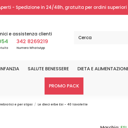
erti - Spedizione in 24/48h, gratuita per ordini superior
nici e assistenza clienti
054
342 8269219
tuito
Numero WhatsApp
INFANZIA
SALUTE BENESSERE
DIETA E ALIMENTAZION
PROMO PACK
rebiotici e per stipsi
Le dieci erbe Esi - 40 tavolette
Marchio:
ESI