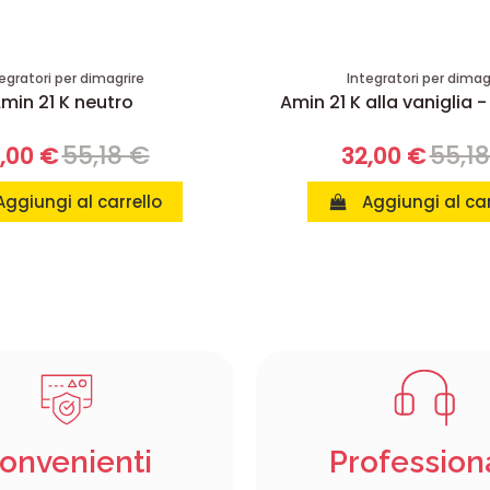
egratori per dimagrire
Integratori per dimag
min 21 K neutro
Amin 21 K alla vaniglia -
55,18 €
55,1
,00 €
32,00 €
Aggiungi al carrello
Aggiungi al car
onvenienti
Profession