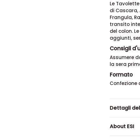
Le Tavolette
di Cascara, 
Frangula, Ra
transito inte
del colon. L
aggiunti, se
Consigli d'
Assumere da 
la sera prima
Formato
Confezione 
Dettagli de
About ESI