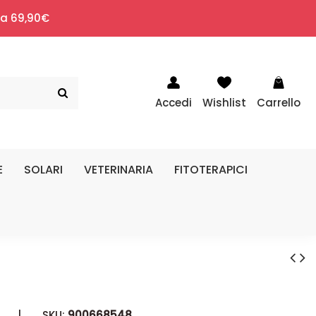
i a 69,90€
Accedi
Wishlist
Carrello
E
SOLARI
VETERINARIA
FITOTERAPICI
|
SKU:
900668548