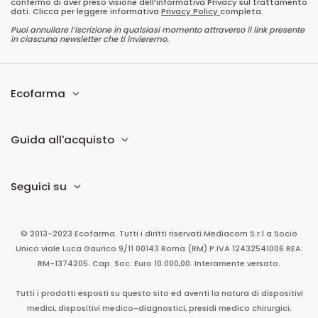
confermo di aver preso visione dell’informativa Privacy sul trattamento
dati. Clicca per leggere informativa
Privacy Policy
completa.
Puoi annullare l’iscrizione in qualsiasi momento attraverso il link presente
in ciascuna newsletter che ti invieremo.
Ecofarma
Guida all'acquisto
Seguici su
© 2013-2023 Ecofarma. Tutti i diritti riservati.
Mediacom S.r.l
a Socio
Unico
viale Luca Gaurico 9/11
00143
Roma
(RM)
P.IVA
12432541006
REA:
RM-1374205. Cap. Soc. Euro 10.000,00. Interamente versato.
Tutti i prodotti esposti su questo sito ed aventi la natura di dispositivi
medici, dispositivi medico-diagnostici, presidi medico chirurgici,