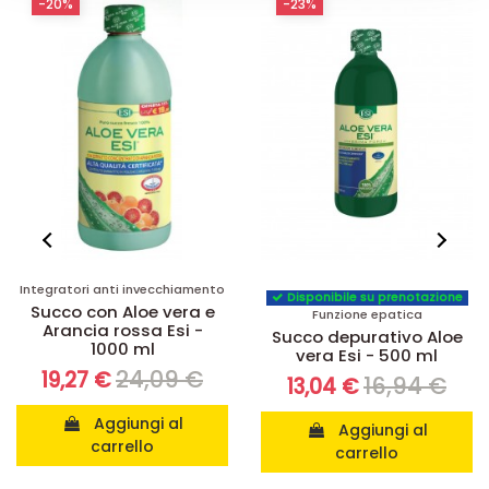
-20%
-23%
Integratori anti invecchiamento
Disponibile su prenotazione
Succo con Aloe vera e
Funzione epatica
Arancia rossa Esi -
Succo depurativo Aloe
1000 ml
vera Esi - 500 ml
24,09 €
19,27 €
16,94 €
13,04 €
Aggiungi al
Aggiungi al
carrello
carrello