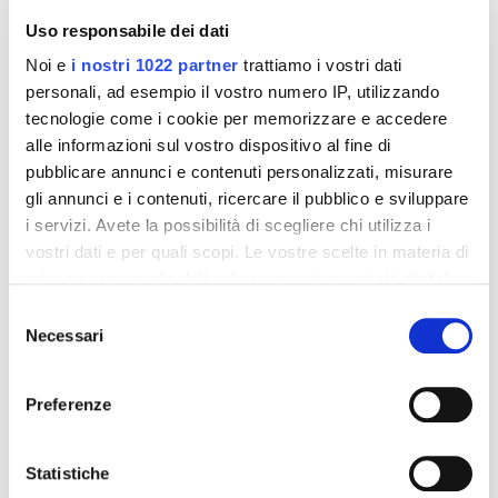
Uso responsabile dei dati
Noi e
i nostri 1022 partner
trattiamo i vostri dati
personali, ad esempio il vostro numero IP, utilizzando
tecnologie come i cookie per memorizzare e accedere
alle informazioni sul vostro dispositivo al fine di
pubblicare annunci e contenuti personalizzati, misurare
gli annunci e i contenuti, ricercare il pubblico e sviluppare
Integratori per dimagrire
Integratori per dimagrire
i servizi. Avete la possibilità di scegliere chi utilizza i
Amin 21 K al cacao - 21
Amin 21 K neutro
vostri dati e per quali scopi. Le vostre scelte in materia di
bustine
privacy sono applicabili solo su questa proprietà digitale
55,18 €
55,18 €
32,00 €
32,00 €
in cui avete effettuato le vostre scelte. È possibile
Selezione
modificare o revocare il proprio consenso in qualsiasi
Aggiungi al
Aggiungi al
Necessari
del
carrello
carrello
momento dalla Dichiarazione sui cookie o facendo clic
consenso
sull'icona di attivazione della privacy.
Preferenze
-42%
-42%
Con il tuo consenso, vorremmo anche:
raccogliere informazioni sulla tua posizione
Statistiche
geografica, con un'approssimazione di qualche