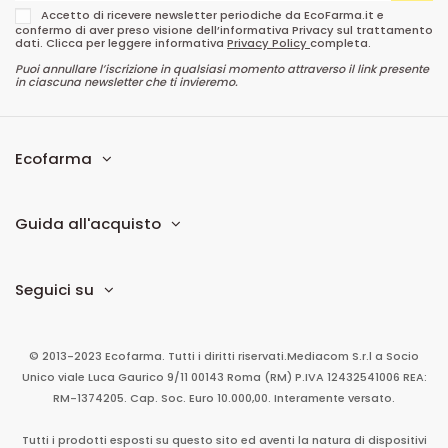
Accetto di ricevere newsletter periodiche da EcoFarma.it e
confermo di aver preso visione dell’informativa Privacy sul trattamento
dati. Clicca per leggere informativa
Privacy Policy
completa.
Puoi annullare l’iscrizione in qualsiasi momento attraverso il link presente
in ciascuna newsletter che ti invieremo.
Ecofarma
Guida all'acquisto
Seguici su
© 2013-2023 Ecofarma. Tutti i diritti riservati.
Mediacom S.r.l
a Socio
Unico
viale Luca Gaurico 9/11
00143
Roma
(RM)
P.IVA
12432541006
REA:
RM-1374205. Cap. Soc. Euro 10.000,00. Interamente versato.
Tutti i prodotti esposti su questo sito ed aventi la natura di dispositivi