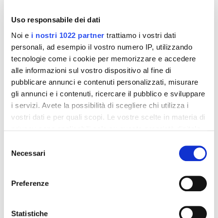
Uso responsabile dei dati
Noi e
i nostri 1022 partner
trattiamo i vostri dati
personali, ad esempio il vostro numero IP, utilizzando
tecnologie come i cookie per memorizzare e accedere
alle informazioni sul vostro dispositivo al fine di
pubblicare annunci e contenuti personalizzati, misurare
gli annunci e i contenuti, ricercare il pubblico e sviluppare
i servizi. Avete la possibilità di scegliere chi utilizza i
vostri dati e per quali scopi. Le vostre scelte in materia di
Integratori per dimagrire
Integratori per dimagrire
privacy sono applicabili solo su questa proprietà digitale
Amin 21 K al cacao - 21
Amin 21 K neutro
in cui avete effettuato le vostre scelte. È possibile
bustine
Selezione
modificare o revocare il proprio consenso in qualsiasi
Necessari
55,18 €
55,18 €
del
32,00 €
32,00 €
momento dalla Dichiarazione sui cookie o facendo clic
consenso
sull'icona di attivazione della privacy.
Aggiungi al
Aggiungi al
Preferenze
carrello
carrello
Con il tuo consenso, vorremmo anche:
raccogliere informazioni sulla tua posizione
Statistiche