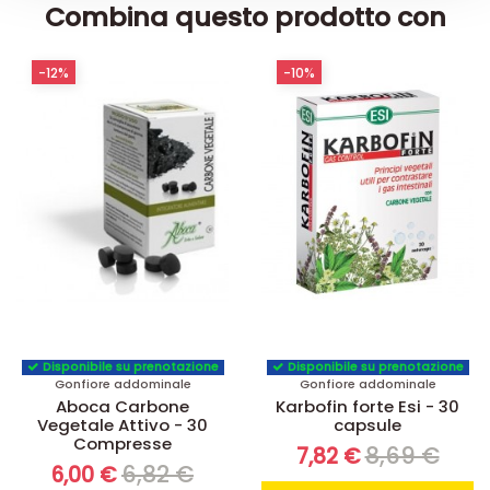
Combina questo prodotto con
-12%
-10%
Disponibile su prenotazione
Disponibile su prenotazione
Gonfiore addominale
Gonfiore addominale
Aboca Carbone
Karbofin forte Esi - 30
Vegetale Attivo - 30
capsule
Compresse
8,69 €
7,82 €
6,82 €
6,00 €