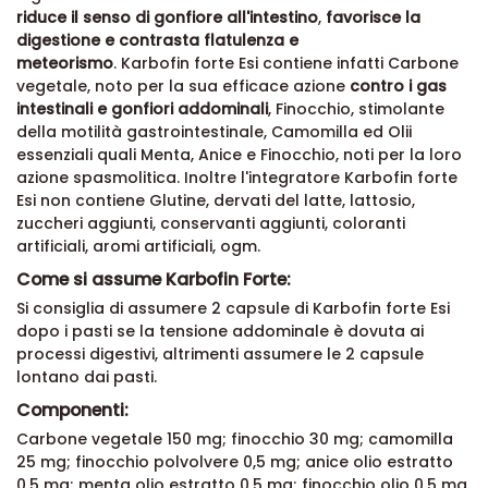
riduce il senso di gonfiore all'intestino
,
favorisce la
digestione e contrasta flatulenza e
meteorismo
. Karbofin forte Esi contiene infatti
Carbone
vegetale,
noto per la sua efficace azione
contro i gas
intestinali e gonfiori addominali
, Finocchio,
stimolante
della motilità gastrointestinale
, Camomilla ed Olii
essenziali quali Menta, Anice e Finocchio,
noti per la loro
azione spasmolitica
. Inoltre l'integratore Karbofin forte
Esi non contiene
Glutine, dervati del latte, lattosio,
zuccheri aggiunti, conservanti aggiunti, coloranti
artificiali, aromi artificiali, ogm.
Come si assume Karbofin Forte:
Si consiglia di assumere 2 capsule di Karbofin forte Esi
dopo i pasti se la tensione addominale è dovuta ai
processi digestivi, altrimenti assumere le 2 capsule
lontano dai pasti.
Componenti:
Carbone vegetale 150 mg; finocchio 30 mg; camomilla
25 mg; finocchio polvolvere 0,5 mg; anice olio estratto
0,5 mg; menta olio estratto 0,5 mg; finocchio olio 0,5 mg.