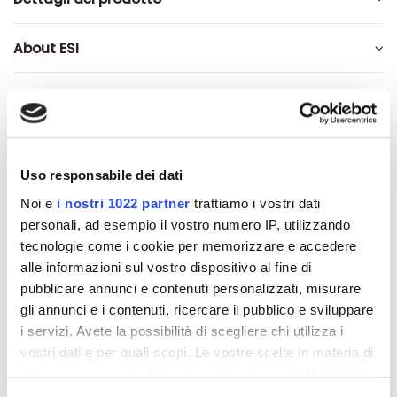
About ESI
Recensioni
Uso responsabile dei dati
Altri prodotti che potrebbero
Noi e
i nostri 1022 partner
trattiamo i vostri dati
personali, ad esempio il vostro numero IP, utilizzando
interessarti
tecnologie come i cookie per memorizzare e accedere
alle informazioni sul vostro dispositivo al fine di
-42%
-42%
pubblicare annunci e contenuti personalizzati, misurare
gli annunci e i contenuti, ricercare il pubblico e sviluppare
i servizi. Avete la possibilità di scegliere chi utilizza i
vostri dati e per quali scopi. Le vostre scelte in materia di
privacy sono applicabili solo su questa proprietà digitale
in cui avete effettuato le vostre scelte. È possibile