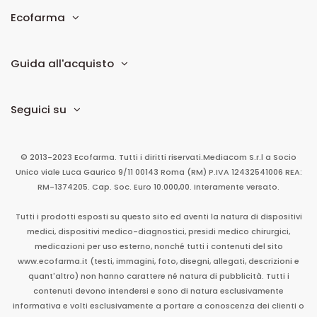
Ecofarma
Guida all'acquisto
Seguici su
© 2013-2023 Ecofarma. Tutti i diritti riservati.
Mediacom S.r.l
a Socio
Unico
viale Luca Gaurico 9/11
00143
Roma
(RM)
P.IVA
12432541006
REA:
RM-1374205. Cap. Soc. Euro 10.000,00. Interamente versato.
Tutti i prodotti esposti su questo sito ed aventi la natura di dispositivi
medici, dispositivi medico-diagnostici, presidi medico chirurgici,
medicazioni per uso esterno, nonché tutti i contenuti del sito
www.ecofarma.it (testi, immagini, foto, disegni, allegati, descrizioni e
quant'altro) non hanno carattere né natura di pubblicità. Tutti i
contenuti devono intendersi e sono di natura esclusivamente
informativa e volti esclusivamente a portare a conoscenza dei clienti o