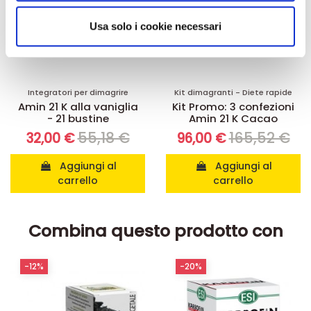
analizzare il nostro traffico. Condividiamo inoltre
informazioni sul modo in cui utilizza il nostro sito con i
Usa solo i cookie necessari
nostri partner che si occupano di analisi dei dati web,
pubblicità e social media, i quali potrebbero combinarle
con altre informazioni che ha fornito loro o che hanno
raccolto dal suo utilizzo dei loro servizi.
Integratori per dimagrire
Kit dimagranti - Diete rapide
Amin 21 K alla vaniglia
Kit Promo: 3 confezioni
- 21 bustine
Amin 21 K Cacao
55,18 €
165,52 €
32,00 €
96,00 €
Aggiungi al
Aggiungi al
carrello
carrello
Combina questo prodotto con
-12%
-20%