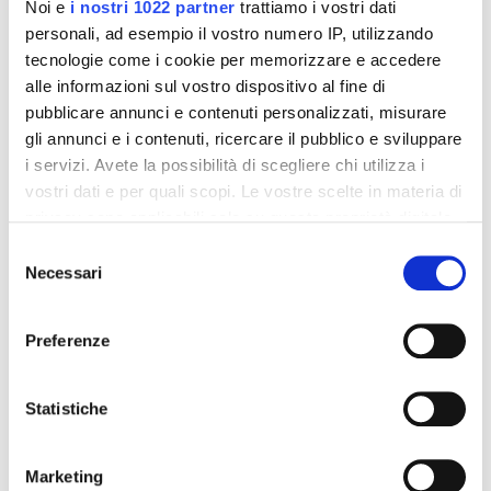
Noi e
i nostri 1022 partner
trattiamo i vostri dati
personali, ad esempio il vostro numero IP, utilizzando
tecnologie come i cookie per memorizzare e accedere
alle informazioni sul vostro dispositivo al fine di
Integratori per dimagrire
Integratori per dimagrire
pubblicare annunci e contenuti personalizzati, misurare
Amin 21 K al cacao - 21
Amin 21 K neutro
bustine
gli annunci e i contenuti, ricercare il pubblico e sviluppare
55,18 €
55,18 €
i servizi. Avete la possibilità di scegliere chi utilizza i
32,00 €
32,00 €
vostri dati e per quali scopi. Le vostre scelte in materia di
Aggiungi al
Aggiungi al
privacy sono applicabili solo su questa proprietà digitale
carrello
carrello
in cui avete effettuato le vostre scelte. È possibile
Selezione
modificare o revocare il proprio consenso in qualsiasi
Necessari
del
momento dalla Dichiarazione sui cookie o facendo clic
consenso
-42%
-42%
sull'icona di attivazione della privacy.
Preferenze
Con il tuo consenso, vorremmo anche:
raccogliere informazioni sulla tua posizione
Statistiche
geografica, con un'approssimazione di qualche
metro,
Marketing
Identificare il tuo dispositivo, scansionandolo