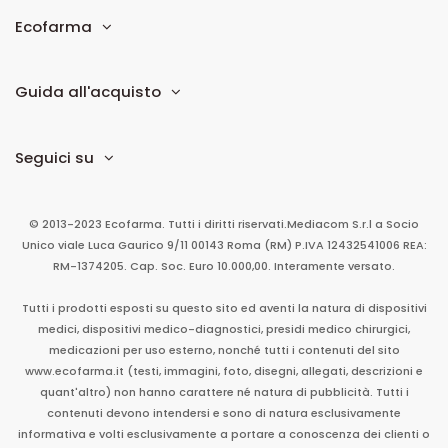
Ecofarma
Guida all'acquisto
Seguici su
© 2013-2023 Ecofarma. Tutti i diritti riservati.
Mediacom S.r.l
a Socio
Unico
viale Luca Gaurico 9/11
00143
Roma
(RM)
P.IVA
12432541006
REA:
RM-1374205. Cap. Soc. Euro 10.000,00. Interamente versato.
Tutti i prodotti esposti su questo sito ed aventi la natura di dispositivi
medici, dispositivi medico-diagnostici, presidi medico chirurgici,
medicazioni per uso esterno, nonché tutti i contenuti del sito
www.ecofarma.it (testi, immagini, foto, disegni, allegati, descrizioni e
quant'altro) non hanno carattere né natura di pubblicità. Tutti i
contenuti devono intendersi e sono di natura esclusivamente
informativa e volti esclusivamente a portare a conoscenza dei clienti o