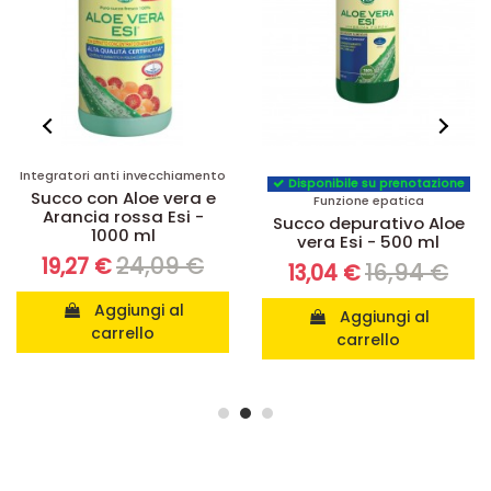
Disponibile su prenotazione
Disponibile su prenotazione
Funzione epatica
Funzione gastrointestinale
Succo depurativo Aloe
Succo Colon cleanse
vera Esi - 500 ml
con Aloe vera Esi - 500
ml
16,94 €
13,04 €
15,40 €
13,86 €
Aggiungi al
Vedi
carrello