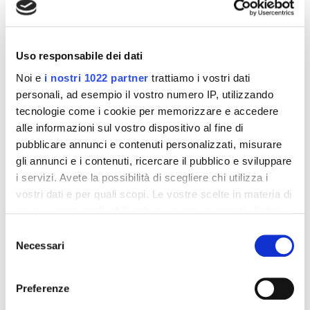
Altri prodotti che potrebbero
interessarti
Uso responsabile dei dati
-42%
-42%
Noi e
i nostri 1022 partner
trattiamo i vostri dati
personali, ad esempio il vostro numero IP, utilizzando
tecnologie come i cookie per memorizzare e accedere
alle informazioni sul vostro dispositivo al fine di
pubblicare annunci e contenuti personalizzati, misurare
gli annunci e i contenuti, ricercare il pubblico e sviluppare
i servizi. Avete la possibilità di scegliere chi utilizza i
vostri dati e per quali scopi. Le vostre scelte in materia di
privacy sono applicabili solo su questa proprietà digitale
in cui avete effettuato le vostre scelte. È possibile
Selezione
modificare o revocare il proprio consenso in qualsiasi
Necessari
del
Integratori per dimagrire
Integratori per dimagrire
momento dalla Dichiarazione sui cookie o facendo clic
Amin 21 K al cacao - 21
Amin 21 K neutro
consenso
bustine
sull'icona di attivazione della privacy.
Preferenze
55,18 €
55,18 €
32,00 €
32,00 €