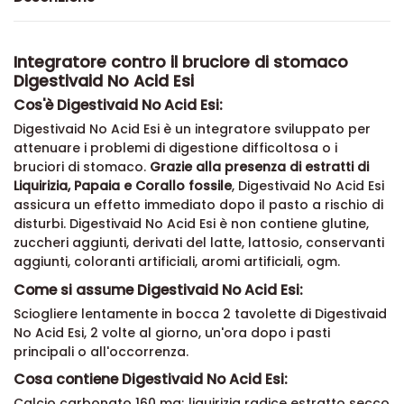
Integratore contro il bruciore di stomaco
Digestivaid No Acid Esi
Cos'è Digestivaid No Acid Esi:
Digestivaid No Acid Esi
è un integratore sviluppato per
attenuare i problemi di digestione difficoltosa o i
bruciori di stomaco.
Grazie alla presenza di estratti di
Liquirizia, Papaia e Corallo fossile
,
Digestivaid No Acid Esi
assicura un effetto immediato dopo il pasto a rischio di
disturbi
.
Digestivaid No Acid Esi
è non contiene glutine,
zuccheri aggiunti,
derivati del latte, lattosio,
conservanti
aggiunti, coloranti artificiali, aromi artificiali, ogm.
Come si assume Digestivaid No Acid Esi:
Sciogliere lentamente in bocca 2 tavolette di
Digestivaid
No Acid Esi
, 2 volte al giorno, un'ora dopo i pasti
principali o all'occorrenza.
Cosa contiene Digestivaid No Acid Esi:
Calcio carbonato 160 mg; liquirizia radice estratto secco