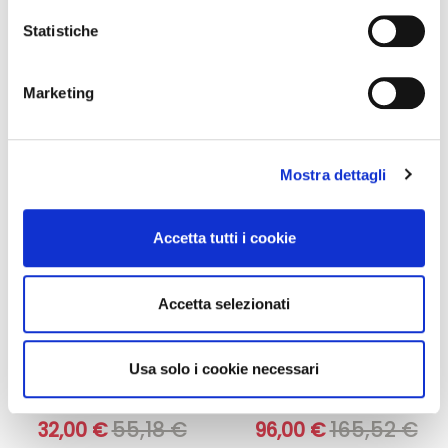
Con il tuo consenso, vorremmo anche:
Aggiungi al
Aggiungi al
raccogliere informazioni sulla tua posizione
Statistiche
carrello
carrello
geografica, con un'approssimazione di qualche
metro,
Marketing
Identificare il tuo dispositivo, scansionandolo
-42%
-42%
attivamente alla ricerca di caratteristiche specifiche
(impronte digitali).
Mostra dettagli
Approfondisci come vengono elaborati i tuoi dati personali
e imposta le tue preferenze nella
sezione dettagli
. Puoi
modificare o ritirare il tuo consenso in qualsiasi momento
Accetta tutti i cookie
dalla Dichiarazione sui cookie.
Utilizziamo i cookie per personalizzare contenuti ed
Accetta selezionati
annunci, per fornire funzionalità dei social media e per
analizzare il nostro traffico. Condividiamo inoltre
Integratori per dimagrire
Kit dimagranti - Diete rapide
informazioni sul modo in cui utilizza il nostro sito con i
Usa solo i cookie necessari
Amin 21 K alla vaniglia
Kit Promo: 3 confezioni
nostri partner che si occupano di analisi dei dati web,
- 21 bustine
Amin 21 K Cacao
pubblicità e social media, i quali potrebbero combinarle
55,18 €
165,52 €
32,00 €
96,00 €
con altre informazioni che ha fornito loro o che hanno