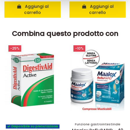
raccolto dal suo utilizzo dei loro servizi.
Aggiungi al
Aggiungi al
carrello
carrello
Combina questo prodotto con
-25%
-10%
Funzione gastrointestinale
Disponibile su prenotazione