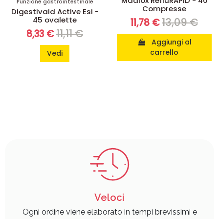
Maalox RefluRAPID - 40
Funzione gastrointestinale
Compresse
Digestivaid Active Esi -
45 ovalette
13,09 €
11,78 €
11,11 €
8,33 €
Aggiungi al
carrello
Vedi
Veloci
Ogni ordine viene elaborato in tempi brevissimi e