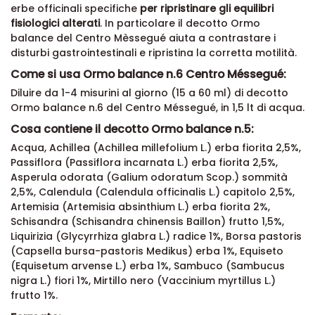
erbe officinali specifiche
per ripristinare gli equilibri
fisiologici alterati
. In particolare il decotto Ormo
balance del Centro Mèssegué aiuta a contrastare i
disturbi gastrointestinali e ripristina la corretta motilità.
Come si usa Ormo balance n.6 Centro Méssegué:
Diluire da 1-4 misurini al giorno (15 a 60 ml) di decotto
Ormo balance n.6 del Centro Méssegué, in 1,5 lt di acqua.
Cosa contiene il decotto Ormo balance n.5:
Acqua, Achillea (Achillea millefolium L.) erba fiorita 2,5%,
Passiflora (Passiflora incarnata L.) erba fiorita 2,5%,
Asperula odorata (Galium odoratum Scop.) sommità
2,5%, Calendula (Calendula officinalis L.) capitolo 2,5%,
Artemisia (Artemisia absinthium L.) erba fiorita 2%,
Schisandra (Schisandra chinensis Baillon) frutto 1,5%,
Liquirizia (Glycyrrhiza glabra L.) radice 1%, Borsa pastoris
(Capsella bursa-pastoris Medikus) erba 1%, Equiseto
(Equisetum arvense L.) erba 1%, Sambuco (Sambucus
nigra L.) fiori 1%, Mirtillo nero (Vaccinium myrtillus L.)
frutto 1%.