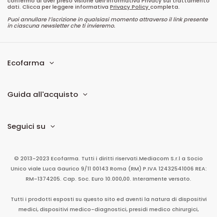
confermo di aver preso visione dell’informativa Privacy sul trattamento
dati. Clicca per leggere informativa
Privacy Policy
completa.
Puoi annullare l’iscrizione in qualsiasi momento attraverso il link presente
in ciascuna newsletter che ti invieremo.
Ecofarma
Guida all'acquisto
Seguici su
© 2013-2023 Ecofarma. Tutti i diritti riservati.
Mediacom S.r.l
a Socio
Unico
viale Luca Gaurico 9/11
00143
Roma
(RM)
P.IVA
12432541006
REA:
RM-1374205. Cap. Soc. Euro 10.000,00. Interamente versato.
Tutti i prodotti esposti su questo sito ed aventi la natura di dispositivi
medici, dispositivi medico-diagnostici, presidi medico chirurgici,