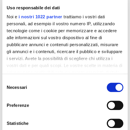
Uso responsabile dei dati
Noi e
i nostri 1022 partner
trattiamo i vostri dati
personali, ad esempio il vostro numero IP, utilizzando
tecnologie come i cookie per memorizzare e accedere
alle informazioni sul vostro dispositivo al fine di
pubblicare annunci e contenuti personalizzati, misurare
gli annunci e i contenuti, ricercare il pubblico e sviluppare
i servizi. Avete la possibilità di scegliere chi utilizza i
vostri dati e per quali scopi. Le vostre scelte in materia di
Integratori per dimagrire
Integratori per dimagrire
privacy sono applicabili solo su questa proprietà digitale
Amin 21 K al cacao - 21
Amin 21 K neutro
bustine
in cui avete effettuato le vostre scelte. È possibile
Selezione
55,18 €
55,18 €
32,00 €
32,00 €
modificare o revocare il proprio consenso in qualsiasi
Necessari
del
momento dalla Dichiarazione sui cookie o facendo clic
consenso
Aggiungi al
Aggiungi al
sull'icona di attivazione della privacy.
carrello
carrello
Preferenze
Con il tuo consenso, vorremmo anche:
raccogliere informazioni sulla tua posizione
Statistiche
-42%
-42%
geografica, con un'approssimazione di qualche