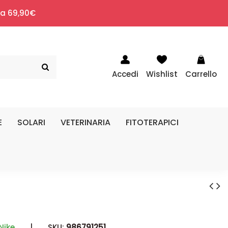
i a 69,90€
Accedi
Wishlist
Carrello
E
SOLARI
VETERINARIA
FITOTERAPICI
Nike
|
SKU:
986791251