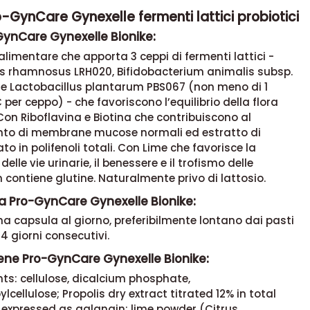
o-GynCare Gynexelle fermenti lattici probiotici
GynCare Gynexelle Bionike:
alimentare che apporta 3 ceppi di fermenti lattici -
us rhamnosus LRH020, Bifidobacterium animalis subsp.
 e Lactobacillus plantarum PBS067 (non meno di 1
 per ceppo) - che favoriscono l’equilibrio della flora
 Con Riboflavina e Biotina che contribuiscono al
o di membrane mucose normali ed estratto di
lato in polifenoli totali. Con Lime che favorisce la
delle vie urinarie, il benessere e il trofismo delle
contiene glutine. Naturalmente privo di lattosio.
a Pro-GynCare Gynexelle Bionike:
 capsula al giorno, preferibilmente lontano dai pasti
4 giorni consecutivi.
ene Pro-GynCare Gynexelle Bionike:
ts: cellulose, dicalcium phosphate,
lcellulose; Propolis dry extract titrated 12% in total
 expressed as galangin; lime powder (Citrus