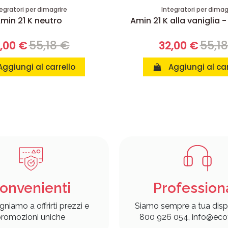
egratori per dimagrire
Integratori per dimag
min 21 K neutro
Amin 21 K alla vaniglia -
55,18 €
55,1
,00 €
32,00 €
Aggiungi al carrello
Aggiungi al car
onvenienti
Profession
gniamo a offrirti prezzi e
Siamo sempre a tua disp
romozioni uniche
800 926 054, info@ecof