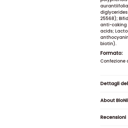
aurantiifoli
diglyceride
25568); Bif
anti-caking 
acids; Lact
anthocyanins
biotin).
Formato:
Confezione 
Dettagli de
About BioN
Recensioni