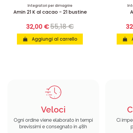
Integratori per dimagrire
Int
Amin 21 K al cacao - 21 bustine
A
55,18 €
32,00 €
32
Aggiungi al carrello
Veloci
C
Ogni ordine viene elaborato in tempi
Ci impe
brevissimi e consegnato in 48h
p