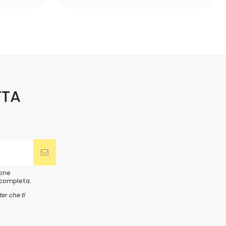
TTA
ione
completa.
er che ti