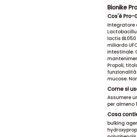
Bionike Pr
Cos'è Pro-
Integratore 
Lactobacill
lactis BL050
miliardo UFC
intestinale.
manteniment
Propoli, tito
funzionalità 
mucose. Non 
Come si us
Assumere una
per almeno 1
Cosa conti
bulking agen
hydroxypropy
polyphenols