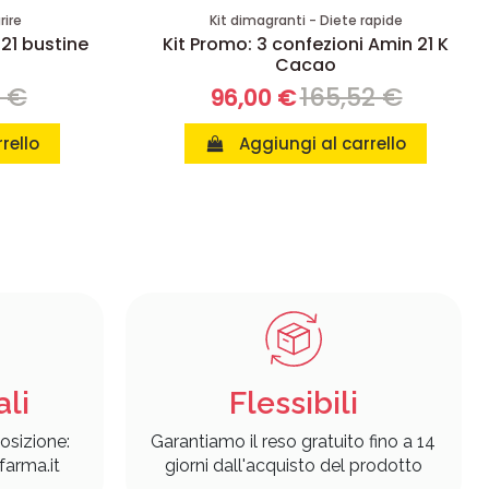
rire
Kit dimagranti - Diete rapide
 21 bustine
Kit Promo: 3 confezioni Amin 21 K
Cacao
8 €
165,52 €
96,00 €
rello
Aggiungi al carrello
ali
Flessibili
osizione:
Garantiamo il reso gratuito fino a 14
arma.it
giorni dall'acquisto del prodotto