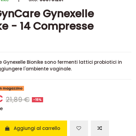
ynCare Gynexelle
ke - 14 Compresse
Gynexelle Bionike sono fermenti lattici probiotici in
ggiungere l'ambiente vaginale.
 in magazzino
€
21,89 €
-16%
se
Aggiungi al carrello