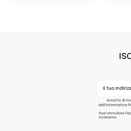
IS
Accetto di ri
dell’informativa P
Puoi annullare l’is
invieremo.