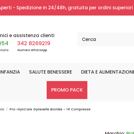
erti - Spedizione in 24/48h, gratuita per ordini superior
nici e assistenza clienti
054
342 8269219
tuito
Numero WhatsApp
INFANZIA
SALUTE BENESSERE
DIETA E ALIMENTAZION
PROMO PACK
ici
Pro-GynCare Gynexelle Bionike - 14 Compresse
Marchio:
Bio