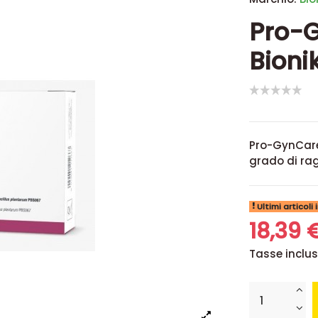
Pro-G
Bioni
Pro-GynCare 
grado di ra
Ultimi articoli
18,39 
Tasse inclu