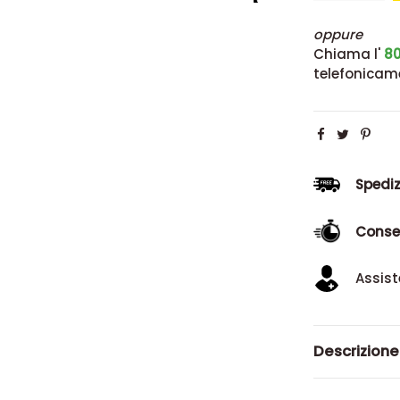
oppure
Chiama l'
80
telefonicam
Spediz
Conse
Assist
Descrizione