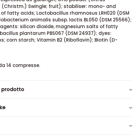
a (Christm.) Swingle; fruit); stabiliser: mono- and
s of fatty acids; Lactobacillus rhamnosus LRH020 (DSM
idobacterium animalis subsp. lactis BL050 (DSM 25566);
agents: silicon dioxide, magnesium salts of fatty
obacillus plantarum PBS067 (DSM 24937); dyes:
; corn starch; Vitamin B2 (Riboflavin); Biotin (D-
da 14 compresse.
l prodotto
ike