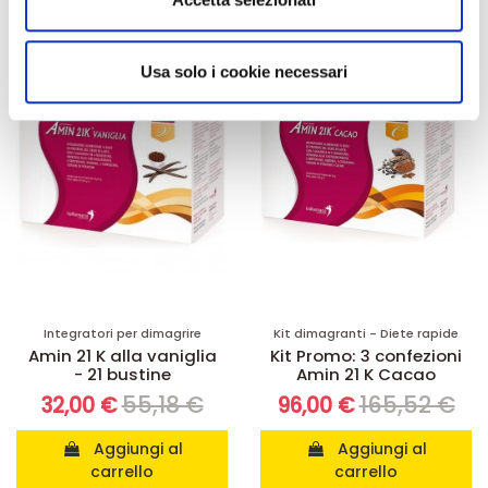
annunci, per fornire funzionalità dei social media e per
analizzare il nostro traffico. Condividiamo inoltre
-42%
-42%
informazioni sul modo in cui utilizza il nostro sito con i
Usa solo i cookie necessari
nostri partner che si occupano di analisi dei dati web,
pubblicità e social media, i quali potrebbero combinarle
con altre informazioni che ha fornito loro o che hanno
raccolto dal suo utilizzo dei loro servizi.
Integratori per dimagrire
Kit dimagranti - Diete rapide
Amin 21 K alla vaniglia
Kit Promo: 3 confezioni
- 21 bustine
Amin 21 K Cacao
55,18 €
165,52 €
32,00 €
96,00 €
Aggiungi al
Aggiungi al
carrello
carrello