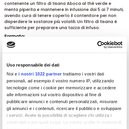
contenente un filtro di tisana Aboca al thè verde e
menta piperita e mantenere in infusione dai 5 ai 7 minuti,
avendo cura di tenere coperto il contenitore per non
disperdere le sostanze più volatili. Un filtro di tisana è
sufficiente per preparare una tazza di infuso.
Formato:
Pack da 20 filtri.
Dettagli del prodotto
Uso responsabile dei dati
Noi e
i nostri 1022 partner
trattiamo i vostri dati
Recensioni
personali, ad esempio il vostro numero IP, utilizzando
tecnologie come i cookie per memorizzare e accedere
alle informazioni sul vostro dispositivo al fine di
pubblicare annunci e contenuti personalizzati, misurare
gli annunci e i contenuti, ricercare il pubblico e sviluppare
Altri prodotti che potrebbero
i servizi. Avete la possibilità di scegliere chi utilizza i
vostri dati e per quali scopi. Le vostre scelte in materia di
interessarti