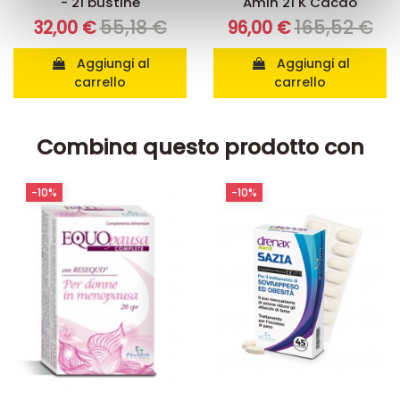
- 21 bustine
Amin 21 K Cacao
con altre informazioni che ha fornito loro o che hanno
55,18 €
165,52 €
32,00 €
96,00 €
raccolto dal suo utilizzo dei loro servizi.
Aggiungi al
Aggiungi al
carrello
carrello
Combina questo prodotto con
-10%
-10%