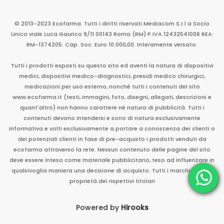
© 2013-2023 Ecofarma. Tutti i diritti riservati.
Mediacom S.r.l
a Socio
Unico
viale Luca Gaurico 9/11
00143
Roma
(RM)
P.IVA
12432541006
REA:
RM-1374205. Cap. Soc. Euro 10.000,00. Interamente versato.
Tutti i prodotti esposti su questo sito ed aventi la natura di dispositivi
medici, dispositivi medico-diagnostici, presidi medico chirurgici,
medicazioni per uso esterno, nonché tutti i contenuti del sito
www.ecofarma.it (testi, immagini, foto, disegni, allegati, descrizioni e
quant'altro) non hanno carattere né natura di pubblicità. Tutti i
contenuti devono intendersi e sono di natura esclusivamente
informativa e volti esclusivamente a portare a conoscenza dei clienti o
dei potenziali clienti in fase di pre-acquisto i prodotti venduti da
ecofarma attraverso la rete. Nessun contenuto delle pagine del sito
deve essere inteso come materiale pubblicitario, teso ad influenzare in
qualsivoglia maniera una decisione di acquisto. Tutti i marchi sono di
proprietà dei rispettivi titolari
Powered by
Hirooks