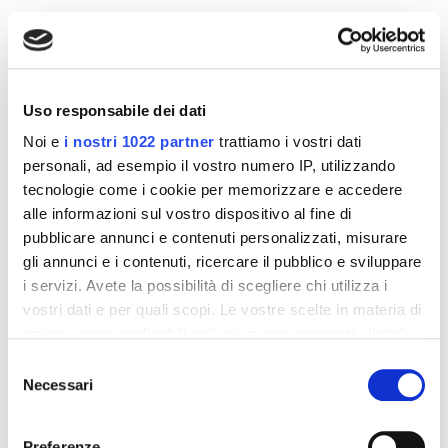
Altri prodotti che potrebbero
interessarti
Uso responsabile dei dati
Noi e
i nostri 1022 partner
trattiamo i vostri dati
-42%
-42%
personali, ad esempio il vostro numero IP, utilizzando
tecnologie come i cookie per memorizzare e accedere
alle informazioni sul vostro dispositivo al fine di
pubblicare annunci e contenuti personalizzati, misurare
gli annunci e i contenuti, ricercare il pubblico e sviluppare
i servizi. Avete la possibilità di scegliere chi utilizza i
vostri dati e per quali scopi. Le vostre scelte in materia di
privacy sono applicabili solo su questa proprietà digitale
in cui avete effettuato le vostre scelte. È possibile
Selezione
modificare o revocare il proprio consenso in qualsiasi
Necessari
del
momento dalla Dichiarazione sui cookie o facendo clic
Integratori per dimagrire
Integratori per dimagrire
consenso
Amin 21 K al cacao - 21
Amin 21 K neutro
sull'icona di attivazione della privacy.
bustine
Preferenze