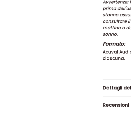
Avvertenze: i
prima dell'u
stanno assum
consultare i
mattino o du
sonno.
Formato:
Acuval Audio
ciascuna.
Dettagli de
Recensioni