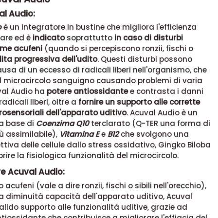
al Audio:
o
è un integratore in bustine che migliora l'efficienza
are ed è
indicato
soprattutto
in caso di disturbi
ome acufeni
(quando si percepiscono ronzii, fischi o
ita progressiva dell'udito
. Questi disturbi possono
ausa di un eccesso di radicali liberi nell'organismo, che
il microcircolo sanguigno causando problemi di varia
val Audio ha
potere antiossidante
e contrasta i danni
adicali liberi, oltre a
fornire un supporto alle corrette
rosensoriali dell'apparato uditivo
. Acuval Audio è un
 a base di
Coenzima Q10
terclarato (Q-TER una forma di
ù assimilabile),
Vitamina E
e
B12
che svolgono una
ttiva delle cellule dallo stress ossidativo, Gingko Biloba
orire la fisiologica funzionalità del microcircolo.
ve Acuval Audio:
o acufeni (vale a dire ronzii, fischi o sibili nell'orecchio),
na diminuità capacità dell'apparato uditivo, Acuval
alido supporto alle funzionalità uditive, grazie ad
tiossidante che contribuisce a migliorare l'effiacia del