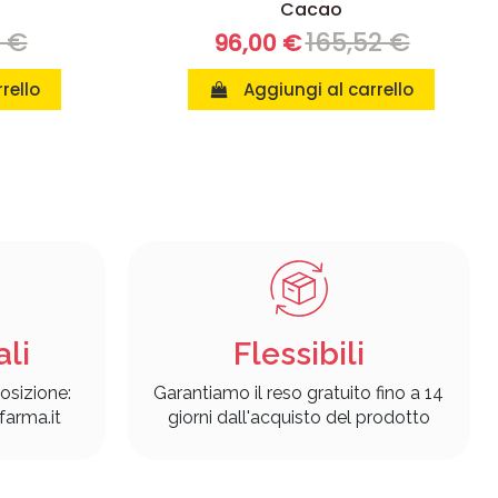
Cacao
8 €
165,52 €
96,00 €
rello
Aggiungi al carrello
ali
Flessibili
osizione:
Garantiamo il reso gratuito fino a 14
arma.it
giorni dall'acquisto del prodotto