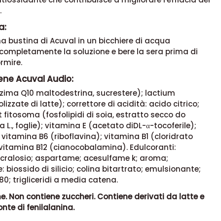
.
a:
na bustina di Acuval in un bicchiere di acqua
completamente la soluzione e bere la sera prima di
rmire.
ene Acuval Audio:
zima Q10 maltodestrina, sucrestere); lactium
lizzate di latte); correttore di acidità: acido citrico;
 fitosoma (fosfolipidi di soia, estratto secco do
a L., foglie); vitamina E (acetato diDL-α-tocoferile);
vitamina B6 (riboflavina); vitamina B1 (cloridrato
 vitamina B12 (cianocobalamina). Edulcoranti:
sucralosio; aspartame; acesulfame k; aroma;
: biossido di silicio; colina bitartrato; emulsionante;
80; trigliceridi a media catena.
e. Non contiene zuccheri. Contiene derivati da latte e
onte di fenilalanina.