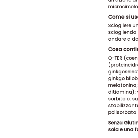
microcircolo
Come si us
Sciogliere u
sciogliendo 
andare a do
Cosa conti
Q-TER (coen
(proteineidro
ginkgoselect
ginkgo bilob
melatonina; 
ditiamina);
sorbitolo; 
stabilizzante
polisorbato 
Senza Glutin
soia e una f