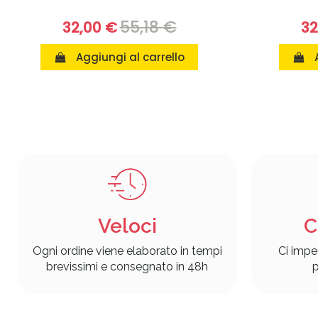
55,18 €
32,00 €
32
Aggiungi al carrello
Veloci
C
Ogni ordine viene elaborato in tempi
Ci impe
brevissimi e consegnato in 48h
p