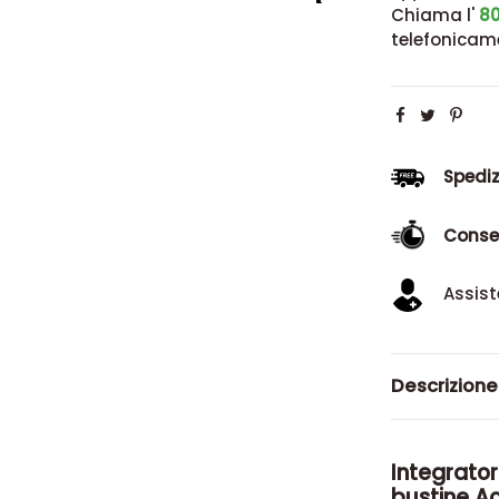
Chiama l'
80
telefonicam
Spediz
Conse
Assist
Descrizione
Integrator
bustine A