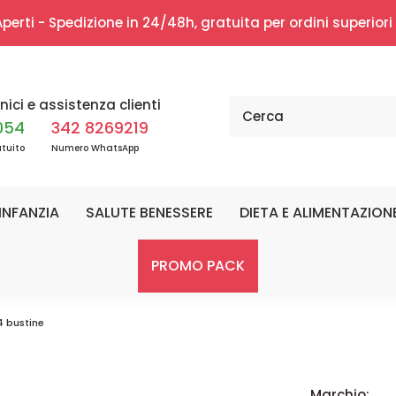
erti - Spedizione in 24/48h, gratuita per ordini superior
nici e assistenza clienti
054
342 8269219
tuito
Numero WhatsApp
INFANZIA
SALUTE BENESSERE
DIETA E ALIMENTAZION
PROMO PACK
4 bustine
Marchio: