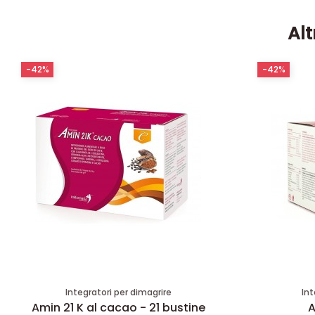
Alt
-42%
-42%
Integratori per dimagrire
Int
Amin 21 K al cacao - 21 bustine
A