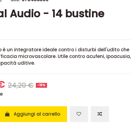
l Audio - 14 bustine
 è un integratore ideale contro i disturbi dell'udito che
efficacia microvascolare. Utile contro acufeni, ipoacusia,
pacità uditive.
 €
24,20 €
-16%
se
Aggiungi al carrello