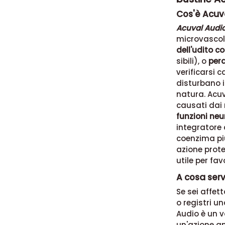
Cos'è Acuv
Acuval Audi
microvascol
dell'udito c
sibili), o
perd
verificarsi c
disturbano 
natura. Acu
causati dai r
funzioni neu
integratore
coenzima pi
azione prote
utile per fav
A cosa ser
Se sei affett
o registri u
Audio è un v
un'azione an