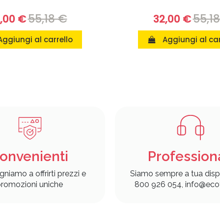
55,18 €
55,1
,00 €
32,00 €
Aggiungi al carrello
Aggiungi al car
onvenienti
Profession
gniamo a offrirti prezzi e
Siamo sempre a tua disp
romozioni uniche
800 926 054, info@ecof