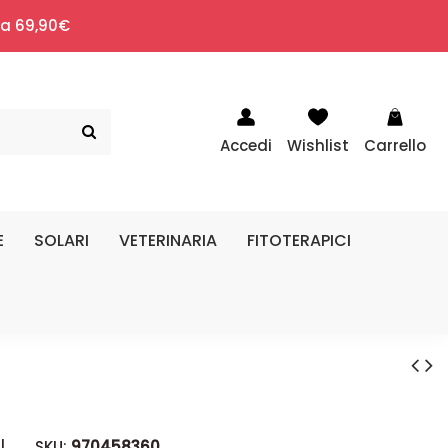
i a 69,90€
Accedi
Wishlist
Carrello
E
SOLARI
VETERINARIA
FITOTERAPICI
|
SKU:
970458360