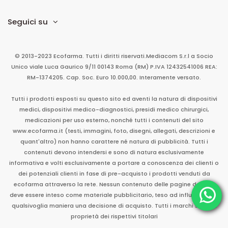
Seguici su
© 2013-2023 Ecofarma. Tutti i diritti riservati.
Mediacom S.r.l
a Socio
Unico
viale Luca Gaurico 9/11
00143
Roma
(RM)
P.IVA
12432541006
REA:
RM-1374205. Cap. Soc. Euro 10.000,00. Interamente versato.
Tutti i prodotti esposti su questo sito ed aventi la natura di dispositivi
medici, dispositivi medico-diagnostici, presidi medico chirurgici,
medicazioni per uso esterno, nonché tutti i contenuti del sito
www.ecofarma.it (testi, immagini, foto, disegni, allegati, descrizioni e
quant'altro) non hanno carattere né natura di pubblicità. Tutti i
contenuti devono intendersi e sono di natura esclusivamente
informativa e volti esclusivamente a portare a conoscenza dei clienti o
dei potenziali clienti in fase di pre-acquisto i prodotti venduti da
ecofarma attraverso la rete. Nessun contenuto delle pagine del sito
deve essere inteso come materiale pubblicitario, teso ad influenzare in
qualsivoglia maniera una decisione di acquisto. Tutti i marchi sono di
proprietà dei rispettivi titolari