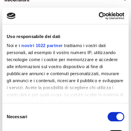
Altri prodotti che potrebbero
Uso responsabile dei dati
interessarti
Noi e
i nostri 1022 partner
trattiamo i vostri dati
personali, ad esempio il vostro numero IP, utilizzando
tecnologie come i cookie per memorizzare e accedere
-42%
-42%
alle informazioni sul vostro dispositivo al fine di
pubblicare annunci e contenuti personalizzati, misurare
gli annunci e i contenuti, ricercare il pubblico e sviluppare
i servizi. Avete la possibilità di scegliere chi utilizza i
vostri dati e per quali scopi. Le vostre scelte in materia di
privacy sono applicabili solo su questa proprietà digitale
in cui avete effettuato le vostre scelte. È possibile
Selezione
modificare o revocare il proprio consenso in qualsiasi
Necessari
del
momento dalla Dichiarazione sui cookie o facendo clic
consenso
sull'icona di attivazione della privacy.