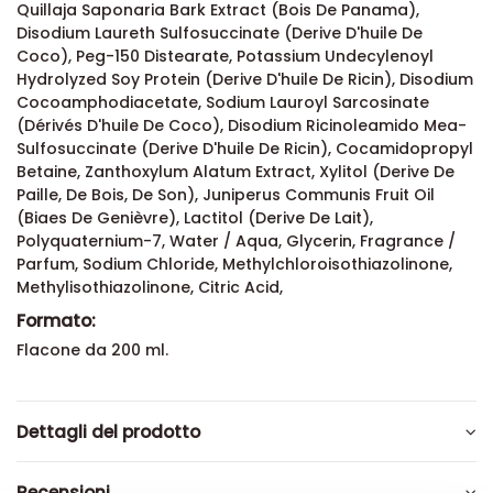
Quillaja Saponaria Bark Extract (Bois De Panama),
Disodium Laureth Sulfosuccinate (Derive D'huile De
Coco), Peg-150 Distearate, Potassium Undecylenoyl
Hydrolyzed Soy Protein (Derive D'huile De Ricin), Disodium
Cocoamphodiacetate, Sodium Lauroyl Sarcosinate
(Dérivés D'huile De Coco), Disodium Ricinoleamido Mea-
Sulfosuccinate (Derive D'huile De Ricin), Cocamidopropyl
Betaine, Zanthoxylum Alatum Extract, Xylitol (Derive De
Paille, De Bois, De Son), Juniperus Communis Fruit Oil
(Biaes De Genièvre), Lactitol (Derive De Lait),
Polyquaternium-7, Water / Aqua, Glycerin, Fragrance /
Parfum, Sodium Chloride, Methylchloroisothiazolinone,
Methylisothiazolinone, Citric Acid,
Formato:
Flacone da 200 ml.
Dettagli del prodotto
Recensioni