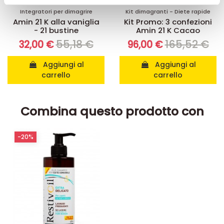
pubblicità e social media, i quali potrebbero combinarle
Integratori per dimagrire
Kit dimagranti - Diete rapide
con altre informazioni che ha fornito loro o che hanno
Amin 21 K alla vaniglia
Kit Promo: 3 confezioni
- 21 bustine
Amin 21 K Cacao
raccolto dal suo utilizzo dei loro servizi.
55,18 €
165,52 €
32,00 €
96,00 €
Aggiungi al
Aggiungi al
carrello
carrello
Combina questo prodotto con
-20%