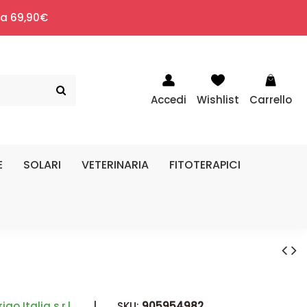
i a 69,90€
Accedi
Wishlist
Carrello
E
SOLARI
VETERINARIA
FITOTERAPICI
igo Italia s.r.l.
|
SKU:
905954982