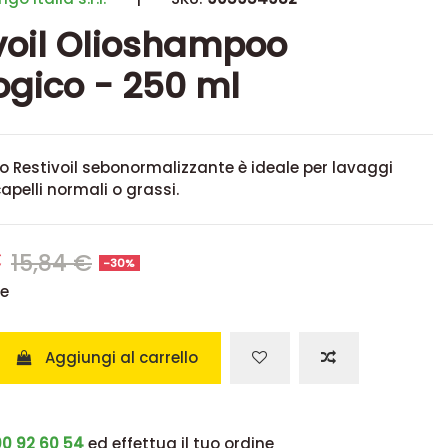
voil Olioshampoo
logico - 250 ml
 Restivoil sebonormalizzante è ideale per lavaggi
apelli normali o grassi.
€
15,84 €
-30%
se
Aggiungi al carrello
0 92 60 54
ed effettua il tuo ordine