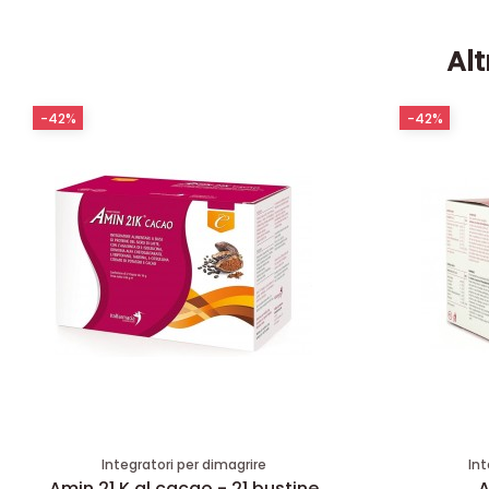
Alt
-42%
-42%
Integratori per dimagrire
Int
Amin 21 K al cacao - 21 bustine
A