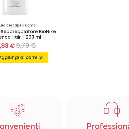
ura dei capelli uomo
Seboregolatore BioNike
ence Hair - 200 ml
9,79 €
,83 €
Aggiungi al carrello
onvenienti
Profession