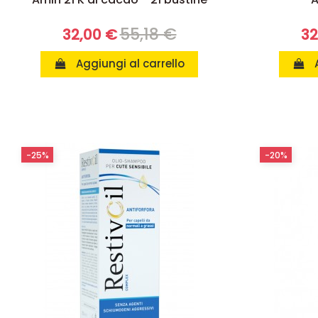
55,18 €
32,00 €
32
Aggiungi al carrello
-25%
-20%