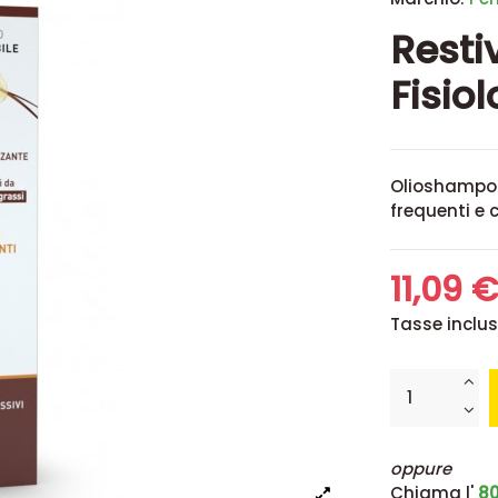
Resti
Fisio
Olioshampoo
frequenti e c
11,09 
Tasse inclu
oppure
Chiama l'
80