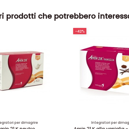
ri prodotti che potrebbero interess
-42%
egratori per dimagrire
Integratori per dimag
min 21 K neutro
Amin 21 K alla vaniglia -