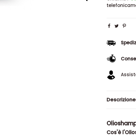
telefonicam
Spediz
Conse
Assist
Descrizione
Olioshampo
Cos'è l'Oli