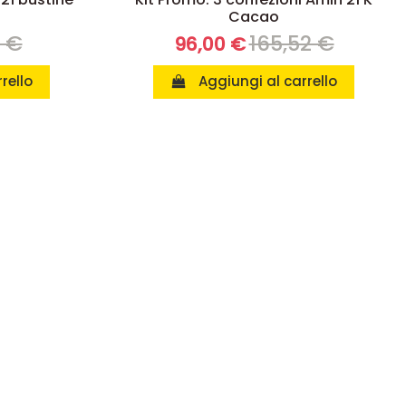
Cacao
8 €
165,52 €
96,00 €
rello
Aggiungi al carrello