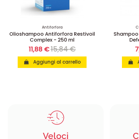
Antiforfora
C
Olioshampoo Antiforfora Restivoil
Shampoo 
Complex - 250 ml
Def
15,84 €
11,88 €
7
Aggiungi al carrello
Veloci
C