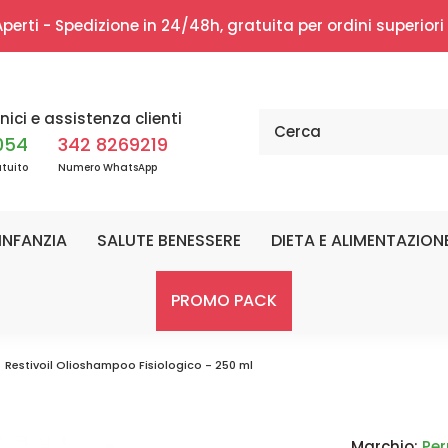
erti - Spedizione in 24/48h, gratuita per ordini superior
nici e assistenza clienti
054
342 8269219
tuito
Numero WhatsApp
INFANZIA
SALUTE BENESSERE
DIETA E ALIMENTAZION
PROMO PACK
Restivoil Olioshampoo Fisiologico - 250 ml
Marchio:
Perr