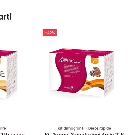
arti
-42%
rire
Kit dimagranti - Diete rapide
 21 bustine
Kit Promo: 3 confezioni Amin 21 K