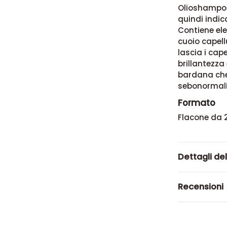
Olioshampoo
quindi indic
Contiene el
cuoio capel
lascia i cap
brillantezza
bardana che
sebonormali
Formato
Flacone da 
Dettagli de
Recensioni