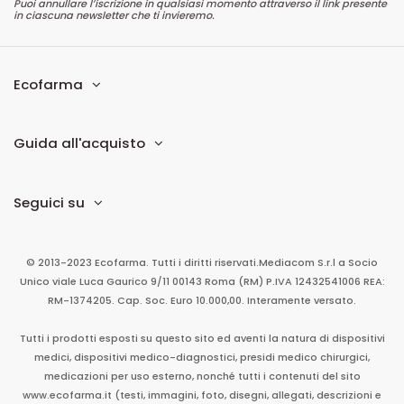
Puoi annullare l’iscrizione in qualsiasi momento attraverso il link presente
in ciascuna newsletter che ti invieremo.
Ecofarma
Guida all'acquisto
Seguici su
© 2013-2023 Ecofarma. Tutti i diritti riservati.
Mediacom S.r.l
a Socio
Unico
viale Luca Gaurico 9/11
00143
Roma
(RM)
P.IVA
12432541006
REA:
RM-1374205. Cap. Soc. Euro 10.000,00. Interamente versato.
Tutti i prodotti esposti su questo sito ed aventi la natura di dispositivi
medici, dispositivi medico-diagnostici, presidi medico chirurgici,
medicazioni per uso esterno, nonché tutti i contenuti del sito
www.ecofarma.it (testi, immagini, foto, disegni, allegati, descrizioni e