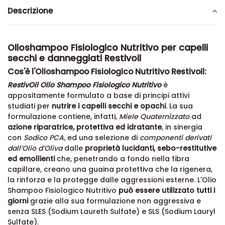
Descrizione
Olioshampoo Fisiologico Nutritivo per capelli
secchi e danneggiati Restivoil
Cos'è l'Olioshampoo Fisiologico Nutritivo Restivoil:
RestivOil Olio Shampoo Fisiologico Nutritivo
è
appositamente formulato a base di principi attivi
studiati per
nutrire i capelli secchi e opachi
. La sua
formulazione contiene, infatti,
Miele Quaternizzato
ad
azione riparatrice, protettiva ed idratante
, in sinergia
con
Sodico PCA
, ed una selezione di
componenti derivati
dall’Olio d’Oliva
dalle
proprietà lucidanti, sebo-restitutive
ed emollienti
che, penetrando a fondo nella fibra
capillare, creano una guaina protettiva che la rigenera,
la rinforza e la protegge dalle aggressioni esterne. L'Olio
Shampoo Fisiologico Nutritivo
può essere utilizzato tutti i
giorni
grazie alla sua formulazione non aggressiva e
senza SLES (Sodium Laureth Sulfate) e SLS (Sodium Lauryl
Sulfate).