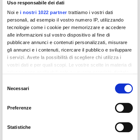
Uso responsabile dei dati
Noi e
i nostri 1022 partner
trattiamo i vostri dati
personali, ad esempio il vostro numero IP, utilizzando
tecnologie come i cookie per memorizzare e accedere
alle informazioni sul vostro dispositivo al fine di
pubblicare annunci e contenuti personalizzati, misurare
gli annunci e i contenuti, ricercare il pubblico e sviluppare
i servizi. Avete la possibilità di scegliere chi utilizza i
Integratori per dimagrire
Integratori per dimagrire
vostri dati e per quali scopi. Le vostre scelte in materia di
Amin 21 K al cacao - 21
Amin 21 K neutro
privacy sono applicabili solo su questa proprietà digitale
bustine
in cui avete effettuato le vostre scelte. È possibile
55,18 €
55,18 €
32,00 €
32,00 €
Selezione
modificare o revocare il proprio consenso in qualsiasi
Necessari
del
Aggiungi al
Aggiungi al
momento dalla Dichiarazione sui cookie o facendo clic
consenso
carrello
carrello
sull'icona di attivazione della privacy.
Preferenze
Con il tuo consenso, vorremmo anche:
-42%
-42%
raccogliere informazioni sulla tua posizione
Statistiche
geografica, con un'approssimazione di qualche