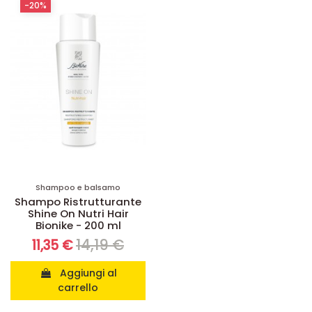
-20%
Shampoo e balsamo
Shampo Ristrutturante
Shine On Nutri Hair
Bionike - 200 ml
14,19 €
11,35 €
Aggiungi al
carrello