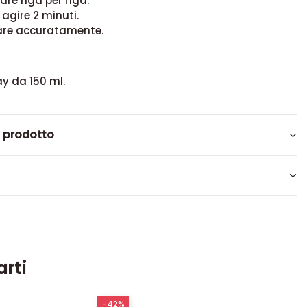
are riga per riga.
 agire 2 minuti.
are accuratamente.
y da 150 ml.
l prodotto
arti
-42%