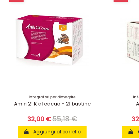
Integratori per dimagrire
Int
Amin 21 K al cacao - 21 bustine
A
55,18 €
32,00 €
32
Aggiungi al carrello