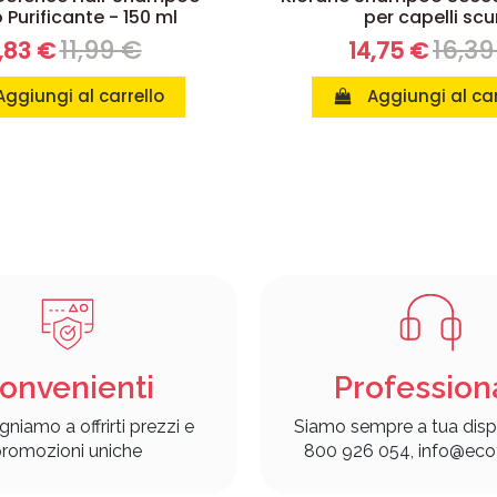
Purificante - 150 ml
per capelli scu
11,99 €
16,39
,83 €
14,75 €
Aggiungi al carrello
Aggiungi al car
onvenienti
Profession
gniamo a offrirti prezzi e
Siamo sempre a tua disp
romozioni uniche
800 926 054, info@ecof