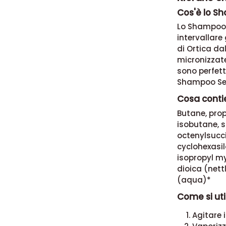
Cos'è lo S
Lo Shampoo 
intervallare
di Ortica da
micronizzate
sono perfett
Shampoo Secco
Cosa conti
Butane, prop
isobutane, 
octenylsucci
cyclohexasi
isopropyl my
dioica (nett
(aqua)*
Come si uti
Agitare i