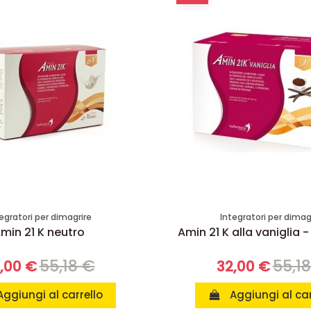
egratori per dimagrire
Integratori per dimag
min 21 K neutro
Amin 21 K alla vaniglia -
55,18 €
55,1
,00 €
32,00 €
Aggiungi al carrello
Aggiungi al car