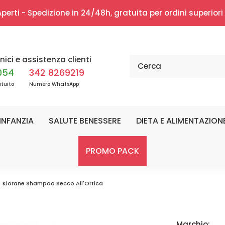
erti - Spedizione in 24/48h, gratuita per ordini superior
nici e assistenza clienti
054
342 8269219
tuito
Numero WhatsApp
INFANZIA
SALUTE BENESSERE
DIETA E ALIMENTAZION
PROMO PACK
Klorane Shampoo Secco All'Ortica
Marchio: