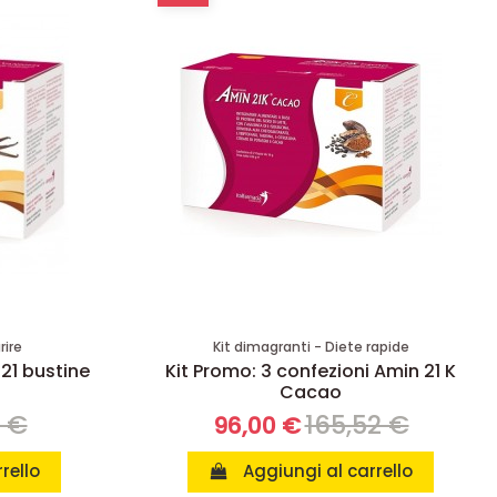
rire
Kit dimagranti - Diete rapide
 21 bustine
Kit Promo: 3 confezioni Amin 21 K
Cacao
8 €
165,52 €
96,00 €
rello
Aggiungi al carrello