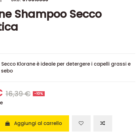
ane Shampoo Secco
tica
ecco Klorane è ideale per detergere i capelli grassi e
l sebo
€
16,39 €
-10%
se
Aggiungi al carrello