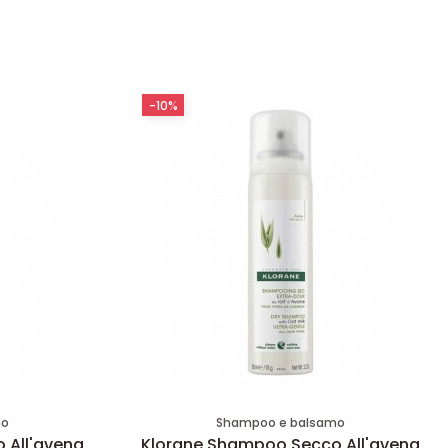
-10%
mo
Shampoo e balsamo
 All'avena
Klorane Shampoo Secco All'avena