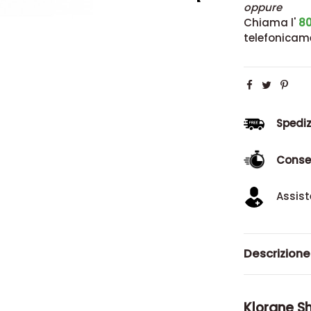
oppure
Chiama l'
80
telefonicam
Spediz
Conse
Assist
Descrizione
Klorane Sh