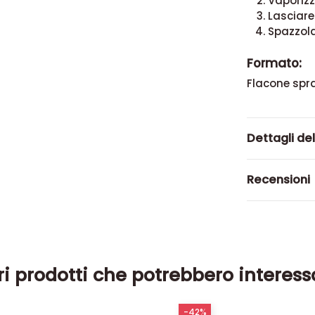
Vaporizz
Lasciare
Spazzol
Formato:
Flacone spra
Dettagli de
Recensioni
ri prodotti che potrebbero interess
-42%