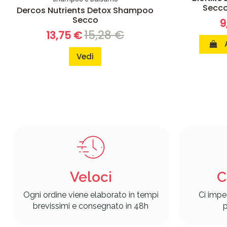
Secco 
Dercos Nutrients Detox Shampoo
Secco
9
15,28 €
13,75 €
Vedi
Veloci
C
Ogni ordine viene elaborato in tempi
Ci impe
brevissimi e consegnato in 48h
p