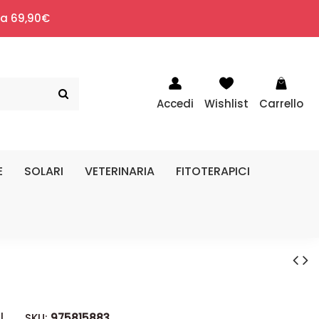
i a 69,90€
Accedi
Wishlist
Carrello
E
SOLARI
VETERINARIA
FITOTERAPICI
|
SKU:
975815883