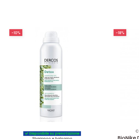
-10%
-18%
C
Disponibile su prenotazione
BioNike
Shampoo e balsamo