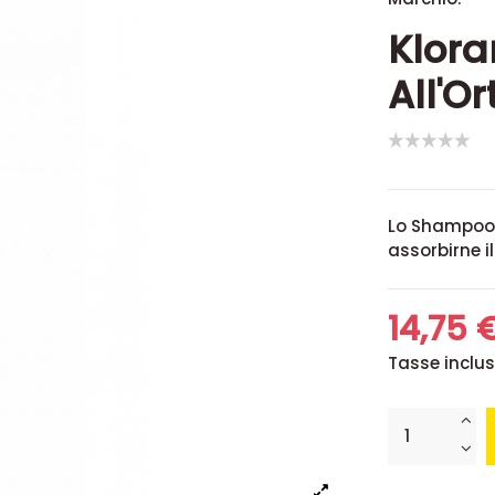
Klor
All'Or
Lo Shampoo S
assorbirne i
14,75 
Tasse inclu