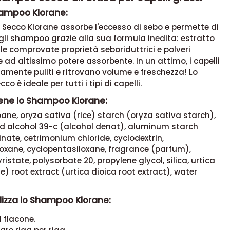
hampoo Klorane:
Secco Klorane assorbe l'eccesso di sebo e permette di
 gli shampoo grazie alla sua formula inedita: estratto
lle comprovate proprietà seboriduttrici e polveri
 ad altissimo potere assorbente. In un attimo, i capelli
amente puliti e ritrovano volume e freschezza! Lo
 è ideale per tutti i tipi di capelli.
ene lo Shampoo Klorane:
ane, oryza sativa (rice) starch (oryza sativa starch),
sd alcohol 39-c (alcohol denat), aluminum starch
nate, cetrimonium chloride, cyclodextrin,
loxane, cyclopentasiloxane, fragrance (parfum),
ristate, polysorbate 20, propylene glycol, silica, urtica
le) root extract (urtica dioica root extract), water
lizza lo Shampoo Klorane:
l flacone.