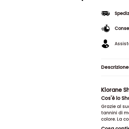
Spediz
Conse
Assist
Descrizione
Klorane Sh
Cos'è lo S
Grazie al su
tannini di m
colore. La c
Cosa conti