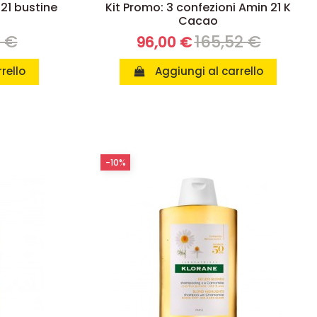
 21 bustine
Kit Promo: 3 confezioni Amin 21 K
Cacao
8 €
165,52 €
96,00 €
rello
Aggiungi al carrello
-10%