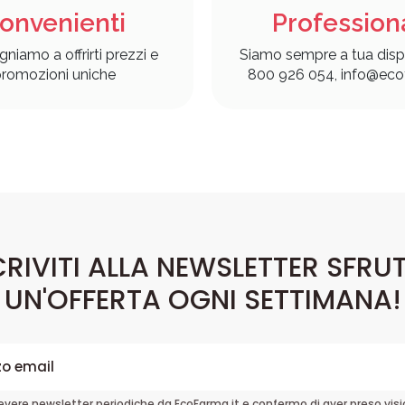
onvenienti
Profession
gniamo a offrirti prezzi e
Siamo sempre a tua disp
romozioni uniche
800 926 054, info@ecof
CRIVITI ALLA NEWSLETTER SFRU
UN'OFFERTA OGNI SETTIMANA!
cevere newsletter periodiche da EcoFarma.it e confermo di aver preso vis