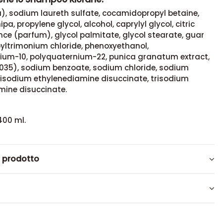
), sodium laureth sulfate, cocamidopropyl betaine,
a, propylene glycol, alcohol, caprylyl glycol, citric
nce (parfum), glycol palmitate, glycol stearate, guar
yltrimonium chloride, phenoxyethanol,
ium-10, polyquaternium-22, punica granatum extract,
16035), sodium benzoate, sodium chloride, sodium
trisodium ethylenediamine disuccinate, trisodium
mine disuccinate.
400 ml.
l prodotto