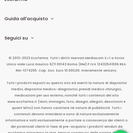
Guida all'acquisto
Seguici su
© 2013-2023 Ecofarma. Tutti i diritti riservati.
Mediacom S.r.l
a Socio
Unico
viale Luca Gaurico 9/11
00143
Roma
(RM)
P.IVA
12432541006
REA:
RM-1374205. Cap. Soc. Euro 10.000,00. Interamente versato.
Tutti i prodotti esposti su questo sito ed aventi la natura di dispositivi
medici, dispositivi medico-diagnostici, presidi medico chirurgici,
medicazioni per uso esterno, nonché tutti i contenuti del sito
www.ecofarma.it (testi, immagini, foto, disegni, allegati, descrizioni e
quant'altro) non hanno carattere né natura di pubblicità. Tutti i
contenuti devono intendersi e sono di natura esclusivamente
informativa e volti esclusivamente a portare a conoscenza dei clienti o
dei potenziali clienti in fase di pre-acquisto i prodotti venduti da
ecofarma attraverso la rete. Nessun contenuto delle pagine del sito