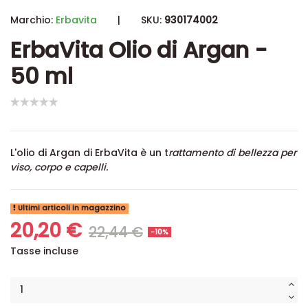
Marchio:
Erbavita
|
SKU:
930174002
ErbaVita Olio di Argan -
50 ml
L'olio di Argan di ErbaVita è un t
rattamento di bellezza per
viso, corpo e capelli.
Ultimi articoli in magazzino
20,20 €
22,44 €
-10%
Tasse incluse