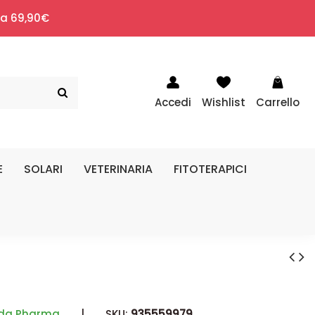
i a 69,90€
Accedi
Wishlist
Carrello
E
SOLARI
VETERINARIA
FITOTERAPICI
da Pharma
|
SKU:
935559979