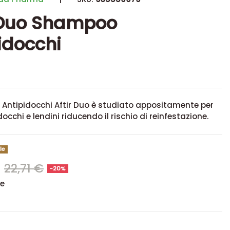
 Duo Shampoo
idocchi
Antipidocchi Aftir Duo è studiato appositamente per
occhi e lendini riducendo il rischio di reinfestazione
.
le
€
22,71 €
-20%
se