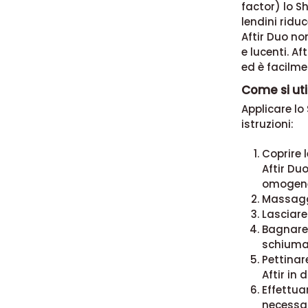
factor) lo S
lendini ridu
Aftir Duo no
e lucenti. A
ed è facilme
Come si uti
Applicare l
istruzioni:
Coprire 
Aftir Du
omogen
Massaggi
Lasciare
Bagnare 
schiuma
Pettinar
Aftir in 
Effettuar
necessar