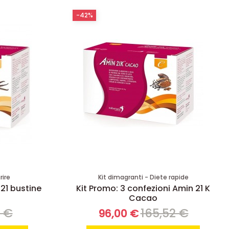
-42%
rire
Kit dimagranti - Diete rapide
 21 bustine
Kit Promo: 3 confezioni Amin 21 K
Cacao
8 €
165,52 €
96,00 €