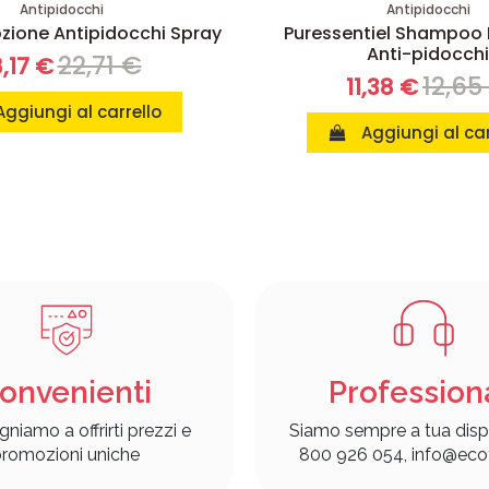
Antipidocchi
Antipidocchi
ozione Antipidocchi Spray
Puressentiel Shampoo
Anti-pidocchi
22,71 €
8,17 €
12,65
11,38 €
Aggiungi al carrello
Aggiungi al car
onvenienti
Profession
gniamo a offrirti prezzi e
Siamo sempre a tua disp
romozioni uniche
800 926 054, info@ecof