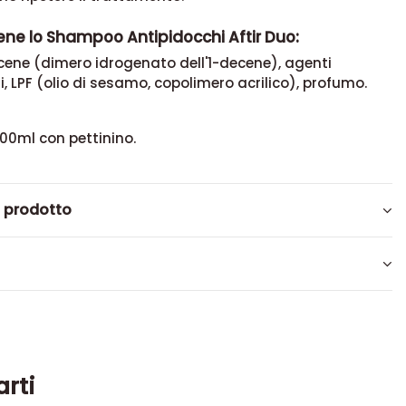
ene lo Shampoo Antipidocchi Aftir Duo:
cene (dimero idrogenato dell'1-decene), agenti
 LPF (olio di sesamo, copolimero acrilico), profumo.
00ml con pettinino.
l prodotto
arti