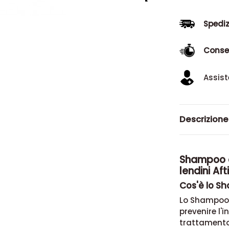
Spediz
Conse
Assist
Descrizione
Shampoo ch
lendini Aft
Cos'è lo Sh
Lo Shampoo A
prevenire l'i
trattamento.