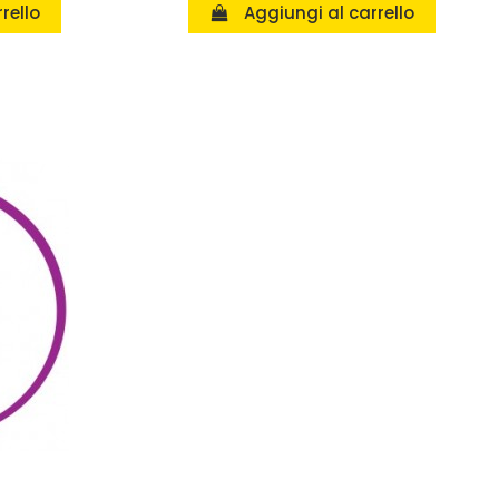
rello
Aggiungi al carrello