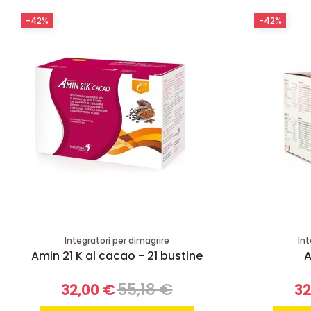
-42%
-42%
Integratori per dimagrire
Int
Amin 21 K al cacao - 21 bustine
A
55,18 €
32,00 €
32