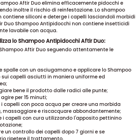
hampoo Aftir Duo elimina efficacemente pidocchi e
cendo inoltre il rischio di reinfestazione. Lo shampoo
n contiene siliconi e deterge i capelli lasciandoli morbidi
ftir Duo Shampoo Antipidocchi non contiene insetticidi
nte lavabile con acqua.
lizza lo Shampoo Antipidocchi Aftir Duo:
o Shampoo Aftir Duo seguendo attentamente le
le spalle con un asciugamano e applicare lo Shampoo
o sui capelli asciutti in maniera uniforme ed
ea;
are bene il prodotto dalle radici alle punte;
 agire per 15 minuti;
i capelli con poca acqua per creare una morbida
, massaggiare e riscacquare abbondantemente;
e i capelli con cura utilizzando l'apposito pettinino
dotazione;
e un controllo dei capelli dopo 7 giorni e se
io ripetere il trattamento.