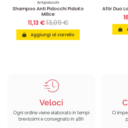
Antipidocchi
Shampoo Anti Pidocchi PidoKo
Aftir Duo L
Milice
1
13,09 €
11,13 €
Aggiungi al carrello
Veloci
C
Ogni ordine viene elaborato in tempi
Ci impe
brevissimi e consegnato in 48h
p