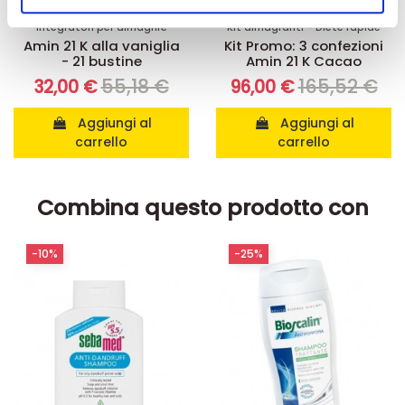
nostri partner che si occupano di analisi dei dati web,
Integratori per dimagrire
Kit dimagranti - Diete rapide
pubblicità e social media, i quali potrebbero combinarle
Amin 21 K alla vaniglia
Kit Promo: 3 confezioni
con altre informazioni che ha fornito loro o che hanno
- 21 bustine
Amin 21 K Cacao
raccolto dal suo utilizzo dei loro servizi.
55,18 €
165,52 €
32,00 €
96,00 €
Aggiungi al
Aggiungi al
carrello
carrello
Combina questo prodotto con
-25%
-10%