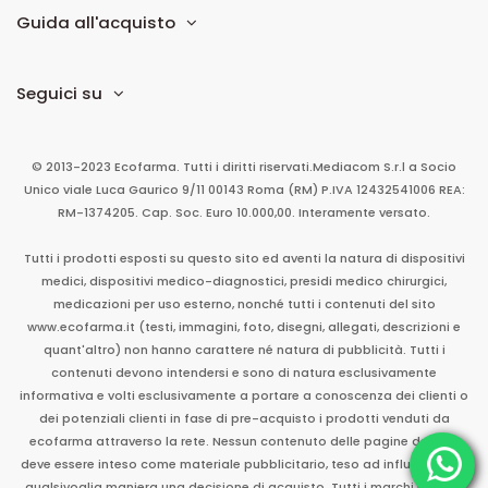
Guida all'acquisto
Seguici su
© 2013-2023 Ecofarma. Tutti i diritti riservati.
Mediacom S.r.l
a Socio
Unico
viale Luca Gaurico 9/11
00143
Roma
(RM)
P.IVA
12432541006
REA:
RM-1374205. Cap. Soc. Euro 10.000,00. Interamente versato.
Tutti i prodotti esposti su questo sito ed aventi la natura di dispositivi
medici, dispositivi medico-diagnostici, presidi medico chirurgici,
medicazioni per uso esterno, nonché tutti i contenuti del sito
www.ecofarma.it (testi, immagini, foto, disegni, allegati, descrizioni e
quant'altro) non hanno carattere né natura di pubblicità. Tutti i
contenuti devono intendersi e sono di natura esclusivamente
informativa e volti esclusivamente a portare a conoscenza dei clienti o
dei potenziali clienti in fase di pre-acquisto i prodotti venduti da
ecofarma attraverso la rete. Nessun contenuto delle pagine del sito
deve essere inteso come materiale pubblicitario, teso ad influenzare in
qualsivoglia maniera una decisione di acquisto. Tutti i marchi sono di