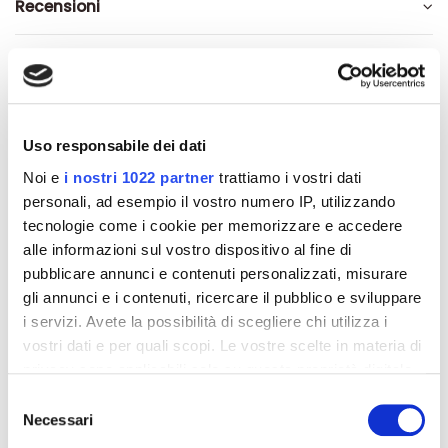
Recensioni
Altri prodotti che potrebbero
Uso responsabile dei dati
interessarti
Noi e
i nostri 1022 partner
trattiamo i vostri dati
personali, ad esempio il vostro numero IP, utilizzando
-42%
-42%
tecnologie come i cookie per memorizzare e accedere
alle informazioni sul vostro dispositivo al fine di
pubblicare annunci e contenuti personalizzati, misurare
gli annunci e i contenuti, ricercare il pubblico e sviluppare
i servizi. Avete la possibilità di scegliere chi utilizza i
vostri dati e per quali scopi. Le vostre scelte in materia di
privacy sono applicabili solo su questa proprietà digitale
in cui avete effettuato le vostre scelte. È possibile
Selezione
modificare o revocare il proprio consenso in qualsiasi
Necessari
del
momento dalla Dichiarazione sui cookie o facendo clic
consenso