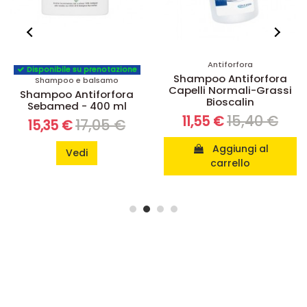
Antiforfora
Antiforfora
Shampoo Antiforfora
Kouriles Shampoo
Capelli Normali-Grassi
Antiforfora - 100 Ml
Bioscalin
13,09 €
11,78 €
15,40 €
11,55 €
Aggiungi al
Aggiungi al
carrello
carrello