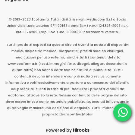
© 2013-2023 Ecofarma. Tutti i diritti riservati.
Mediacom S.r.l
a Socio
Unico
viale Luca Gaurico 9/11
00143
Roma
(RM)
P.IVA
12432541006
REA:
RM-1374205. Cap. Soc. Euro 10.000,00. Interamente versato.
Tutti i prodotti esposti su questo sito ed aventi la natura di dispositivi
medici, dispositivi medico-diagnostici, presidi medico chirurgici,
medicazioni per uso esterno, nonché tutti i contenuti del sito
www.ecofarma.it (testi, immagini, foto, disegni, allegati, descrizioni e
quant'altro) non hanno carattere né natura di pubblicità. Tutti i
contenuti devono intendersi e sono di natura esclusivamente
informativa e volti esclusivamente a portare a conoscenza dei clienti o
dei potenziali clienti in fase di pre-acquisto i prodotti venduti da
ecofarma attraverso la rete. Nessun contenuto delle pagine del sito
deve essere inteso come materiale pubblicitario, teso ad influenzare in
qualsivoglia maniera una decisione di acquisto. Tutti i marchi sono di
proprietà dei rispettivi titolari
Powered by
Hirooks