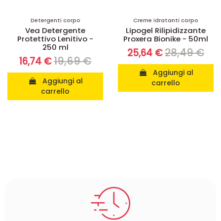
Detergenti corpo
Creme idratanti corpo
Vea Detergente
Lipogel Rilipidizzante
Protettivo Lenitivo -
Proxera Bionike - 50ml
250 ml
28,49 €
25,64 €
19,69 €
16,74 €
Aggiungi al
Aggiungi al
carrello
carrello