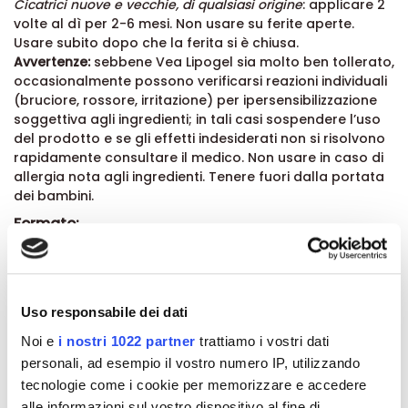
Cicatrici nuove e vecchie, di qualsiasi origine
: applicare 2
volte al dì per 2-6 mesi. Non usare su ferite aperte.
Usare subito dopo che la ferita si è chiusa.
Avvertenze:
sebbene Vea Lipogel sia molto ben tollerato,
occasionalmente possono verificarsi reazioni individuali
(bruciore, rossore, irritazione) per ipersensibilizzazione
soggettiva agli ingredienti; in tali casi sospendere l’uso
del prodotto e se gli effetti indesiderati non si risolvono
rapidamente consultare il medico. Non usare in caso di
allergia nota agli ingredienti. Tenere fuori dalla portata
dei bambini.
Formato:
Barattolo da 200 ml.
Uso responsabile dei dati
Dettagli del prodotto
Noi e
i nostri 1022 partner
trattiamo i vostri dati
personali, ad esempio il vostro numero IP, utilizzando
Recensioni
tecnologie come i cookie per memorizzare e accedere
alle informazioni sul vostro dispositivo al fine di