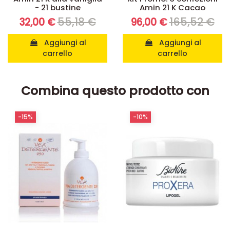
- 21 bustine
Amin 21 K Cacao
55,18 €
165,52 €
32,00 €
96,00 €
Aggiungi al
Aggiungi al
carrello
carrello
Combina questo prodotto con
-15%
-10%