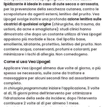
lipidizzante è ideale in caso di cute secca o arrossata
,
per la prevenzione della secchezza cutanea, contro le
screpolature da agenti esterni, lenitivo del prurito. Vea
Lipogel svolge inoltre una profonda
azione lenitiva sulle
cicatrici di qualsiasi origine
(chirurgiche, da trauma, da
ustioni, da acne e smagliature): studi clinici hanno
dimostrato che dopo un costante utilizzo di Vea Lipogel
appaiono più morbide e lisce. Gel lipofilo base,
emolliente, idratante, protettivo, lenitivo del prurito. Non
contiene acqua, conservanti, profumi e coloranti, per
minimizzare i rischi di allergia. Non comedogeno.
Come si usa Vea Lipogel:
Applicare Vea Lipogel almeno due volte al giorno, o più
spesso se necessario, sulle zone da trattare e
massaggiare per alcuni secondi fino ad assorbimento
completo.
In chirurgia programmata
: iniziare l’applicazione, 3 volte
al dì, 15 giorni prima dell’intervento per ottimizzare
l’idratazione della sede da incidere; dopo l’intervento
continuare 2 volte al dì per almeno 1 mese.