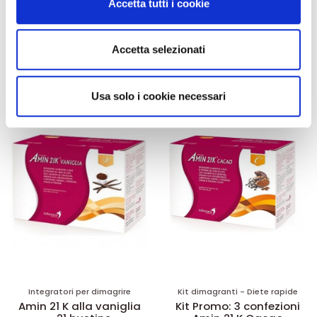
Accetta tutti i cookie
dalla Dichiarazione sui cookie.
55,18 €
55,18 €
32,00 €
32,00 €
Utilizziamo i cookie per personalizzare contenuti ed
Aggiungi al
Aggiungi al
Accetta selezionati
carrello
carrello
annunci, per fornire funzionalità dei social media e per
analizzare il nostro traffico. Condividiamo inoltre
informazioni sul modo in cui utilizza il nostro sito con i
Usa solo i cookie necessari
-42%
-42%
nostri partner che si occupano di analisi dei dati web,
pubblicità e social media, i quali potrebbero combinarle
con altre informazioni che ha fornito loro o che hanno
raccolto dal suo utilizzo dei loro servizi.
Integratori per dimagrire
Kit dimagranti - Diete rapide
Amin 21 K alla vaniglia
Kit Promo: 3 confezioni