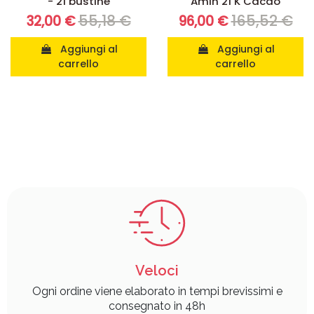
- 21 bustine
Amin 21 K Cacao
55,18 €
165,52 €
32,00 €
96,00 €
Aggiungi al
Aggiungi al
carrello
carrello
Veloci
Ogni ordine viene elaborato in tempi brevissimi e
consegnato in 48h