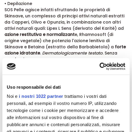
• Depilazione
SOS Pelle agisce infatti sfruttando le proprietà di
Skinsave, un complesso di principi attivi naturali estratti
da Capperi, Olivo e Opunzia, in combinazione con altri
attivi naturali quali: Lipex L Sens (derivato del Karitè) ad
azione restitutiva e normalizzant
e, Rhamnosoft (di
origine vegetale) che potenzia l'azione lenitiva di
Skinsave e Betaina (estratto della Barbabietola) a
forte
azione idratante
.
Dermatologicamente testato
. Senza
parabeni.
Formato:
Tubo da 75 ml
Uso responsabile dei dati
Noi e
i nostri 1022 partner
trattiamo i vostri dati
Dettagli del prodotto
personali, ad esempio il vostro numero IP, utilizzando
tecnologie come i cookie per memorizzare e accedere
Recensioni
alle informazioni sul vostro dispositivo al fine di
pubblicare annunci e contenuti personalizzati, misurare
gli annunci e i contenuti, ricercare il pubblico e sviluppare