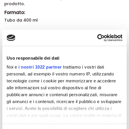
prodotto.
Formato:
Tubo da 400 ml
Dettagli del prodotto
Recensioni
Uso responsabile dei dati
Noi e
i nostri 1022 partner
trattiamo i vostri dati
personali, ad esempio il vostro numero IP, utilizzando
tecnologie come i cookie per memorizzare e accedere
alle informazioni sul vostro dispositivo al fine di
Altri prodotti che potrebbero
pubblicare annunci e contenuti personalizzati, misurare
interessarti
gli annunci e i contenuti, ricercare il pubblico e sviluppare
i servizi. Avete la possibilità di scegliere chi utilizza i
vostri dati e per quali scopi. Le vostre scelte in materia di
-42%
-42%
privacy sono applicabili solo su questa proprietà digitale