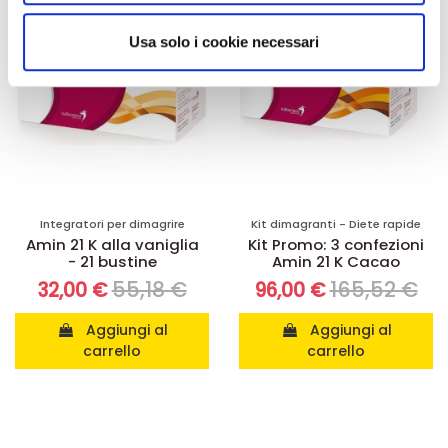
analizzare il nostro traffico. Condividiamo inoltre
informazioni sul modo in cui utilizza il nostro sito con i
Usa solo i cookie necessari
nostri partner che si occupano di analisi dei dati web,
pubblicità e social media, i quali potrebbero combinarle
con altre informazioni che ha fornito loro o che hanno
raccolto dal suo utilizzo dei loro servizi.
Integratori per dimagrire
Kit dimagranti - Diete rapide
Amin 21 K alla vaniglia
Kit Promo: 3 confezioni
- 21 bustine
Amin 21 K Cacao
55,18 €
165,52 €
32,00 €
96,00 €
Aggiungi al
Aggiungi al
carrello
carrello