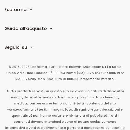
Ecofarma
Guida all'acquisto
Seguici su
© 2013-2023 Ecofarma. Tutti i diritti riservati.
Mediacom S.r.l
a Socio
Unico
viale Luca Gaurico 9/11
00143
Roma
(RM)
P.IVA
12432541006
REA:
RM-1374205. Cap. Soc. Euro 10.000,00. Interamente versato.
Tutti i prodotti esposti su questo sito ed aventi la natura di dispositivi
medici, dispositivi medico-diagnostici, presidi medico chirurgici,
medicazioni per uso esterno, nonché tutti i contenuti del sito
www.ecofarma.it (testi, immagini, foto, disegni, allegati, descrizioni e
quant'altro) non hanno carattere né natura di pubblicità. Tutti i
contenuti devono intendersi e sono di natura esclusivamente
informativa e volti esclusivamente a portare a conoscenza dei clienti o