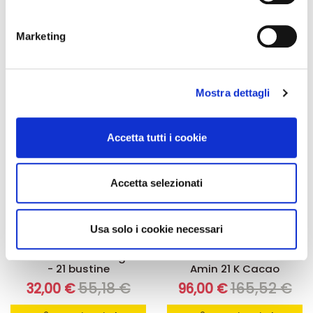
geografica, con un'approssimazione di qualche
carrello
carrello
metro,
Marketing
Identificare il tuo dispositivo, scansionandolo
attivamente alla ricerca di caratteristiche specifiche
-42%
-42%
(impronte digitali).
Mostra dettagli
Approfondisci come vengono elaborati i tuoi dati personali
e imposta le tue preferenze nella
sezione dettagli
. Puoi
modificare o ritirare il tuo consenso in qualsiasi momento
Accetta tutti i cookie
dalla Dichiarazione sui cookie.
Utilizziamo i cookie per personalizzare contenuti ed
Accetta selezionati
annunci, per fornire funzionalità dei social media e per
analizzare il nostro traffico. Condividiamo inoltre
informazioni sul modo in cui utilizza il nostro sito con i
Usa solo i cookie necessari
Integratori per dimagrire
Kit dimagranti - Diete rapide
nostri partner che si occupano di analisi dei dati web,
Amin 21 K alla vaniglia
Kit Promo: 3 confezioni
pubblicità e social media, i quali potrebbero combinarle
- 21 bustine
Amin 21 K Cacao
con altre informazioni che ha fornito loro o che hanno
55,18 €
165,52 €
32,00 €
96,00 €
raccolto dal suo utilizzo dei loro servizi.