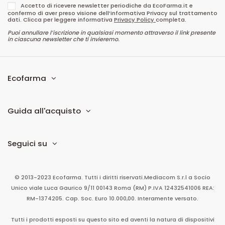
Accetto di ricevere newsletter periodiche da EcoFarma.it e
confermo di aver preso visione dell’informativa Privacy sul trattamento
dati. Clicca per leggere informativa
Privacy Policy
completa.
Puoi annullare l’iscrizione in qualsiasi momento attraverso il link presente
in ciascuna newsletter che ti invieremo.
Ecofarma
Guida all'acquisto
Seguici su
© 2013-2023 Ecofarma. Tutti i diritti riservati.
Mediacom S.r.l
a Socio
Unico
viale Luca Gaurico 9/11
00143
Roma
(RM)
P.IVA
12432541006
REA:
RM-1374205. Cap. Soc. Euro 10.000,00. Interamente versato.
Tutti i prodotti esposti su questo sito ed aventi la natura di dispositivi