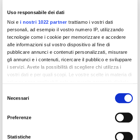
Altri prodotti che potrebbero
interessarti
Uso responsabile dei dati
Noi e
i nostri 1022 partner
trattiamo i vostri dati
-42%
-42%
personali, ad esempio il vostro numero IP, utilizzando
tecnologie come i cookie per memorizzare e accedere
alle informazioni sul vostro dispositivo al fine di
pubblicare annunci e contenuti personalizzati, misurare
gli annunci e i contenuti, ricercare il pubblico e sviluppare
i servizi. Avete la possibilità di scegliere chi utilizza i
vostri dati e per quali scopi. Le vostre scelte in materia di
privacy sono applicabili solo su questa proprietà digitale
in cui avete effettuato le vostre scelte. È possibile
Selezione
modificare o revocare il proprio consenso in qualsiasi
Necessari
del
momento dalla Dichiarazione sui cookie o facendo clic
consenso
Integratori per dimagrire
Integratori per dimagrire
sull'icona di attivazione della privacy.
Amin 21 K al cacao - 21
Amin 21 K neutro
Preferenze
bustine
55,18 €
55,18 €
32,00 €
32,00 €
Con il tuo consenso, vorremmo anche:
raccogliere informazioni sulla tua posizione
Statistiche
Aggiungi al
Aggiungi al