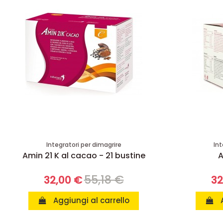
Integratori per dimagrire
Int
Amin 21 K al cacao - 21 bustine
A
55,18 €
32,00 €
32
Aggiungi al carrello