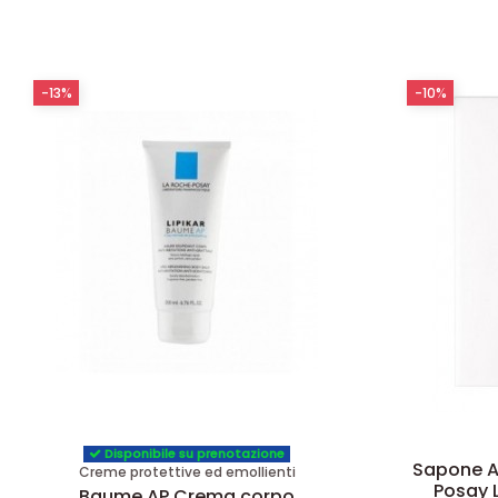
-13%
-10%
Disponibile su prenotazione
Sapone A
Creme protettive ed emollienti
Posay L
Baume AP Crema corpo