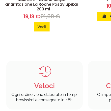
antirritazione La Roche Posay Lipikar
1
- 200 ml
21,99 €
19,13 €
Vedi
Veloci
C
Ogni ordine viene elaborato in tempi
Ci impe
brevissimi e consegnato in 48h
p