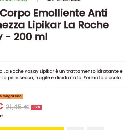
 Corpo Emolliente Anti
ezza Lipikar La Roche
 - 200 ml
po La Roche Posay Lipikar è un trattamento idratante e
r la pelle secca, fragile e disidratata. Formato piccolo.
 in magazzino
 €
21,45 €
-12%
se