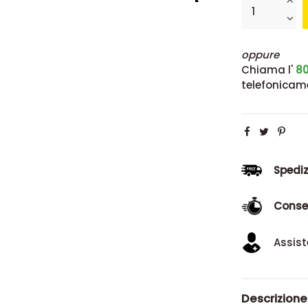
oppure
Chiama l'
80
telefonicam
Spediz
Conse
Assist
Descrizione