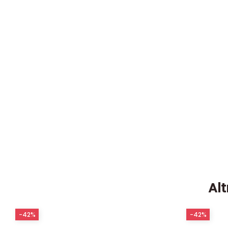
Alt
-42%
-42%