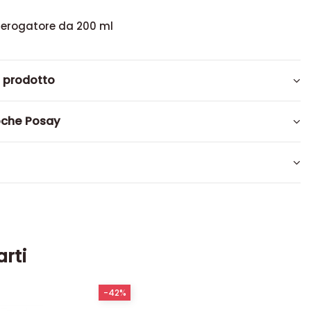
 erogatore da 200 ml
l prodotto
oche Posay
arti
-42%