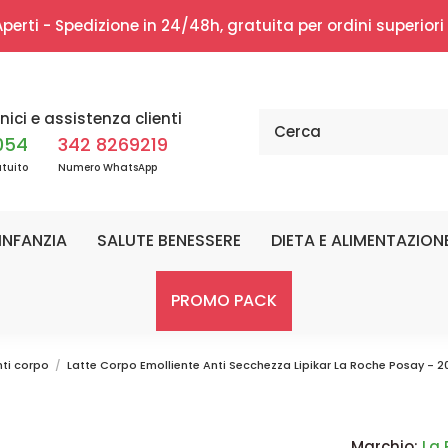
erti - Spedizione in 24/48h, gratuita per ordini superior
nici e assistenza clienti
054
342 8269219
tuito
Numero WhatsApp
INFANZIA
SALUTE BENESSERE
DIETA E ALIMENTAZION
PROMO PACK
ti corpo
Latte Corpo Emolliente Anti Secchezza Lipikar La Roche Posay - 2
Marchio:
La 