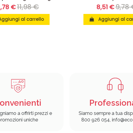
11,98 €
9,78 
0,78 €
8,51 €
Aggiungi al carrello
Aggiungi al car
onvenienti
Profession
gniamo a offrirti prezzi e
Siamo sempre a tua disp
romozioni uniche
800 926 054, info@ecof