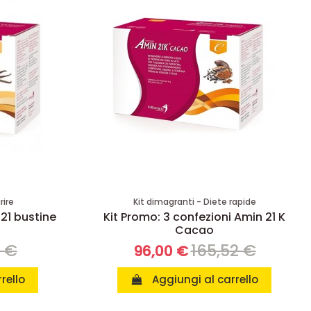
rire
Kit dimagranti - Diete rapide
 21 bustine
Kit Promo: 3 confezioni Amin 21 K
Cacao
8 €
165,52 €
96,00 €
rello
Aggiungi al carrello