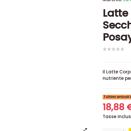
Latte
Secch
Posay
Il Latte Cor
nutriente pe
Ultimi articoli
18,88
Tasse inclu