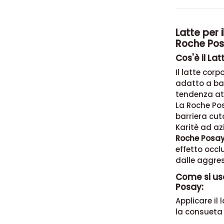
Latte per 
Roche Pos
Cos'è il La
Il latte cor
adatto a ba
tendenza ato
La Roche Pos
barriera cuta
Karitè ad az
Roche Posay p
effetto occl
dalle aggres
Come si usa
Posay:
Applicare il
la consueta 