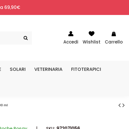
i a 69,90€
Accedi
Wishlist
Carrello
E
SOLARI
VETERINARIA
FITOTERAPICI
00 ml
Roche Posay
|
SKU:
972071056