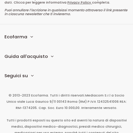
dati. Clicca per leggere informativa
Privacy Policy
completa.
Puoi annullare l’iscrizione in qualsiasi momento attraverso il link presente
in ciascuna newsletter che ti invieremo.
Ecofarma
Guida all'acquisto
Seguici su
© 2013-2023 Ecofarma. Tutti i diritti riservati.
Mediacom S.r.l
a Socio
Unico
viale Luca Gaurico 9/11
00143
Roma
(RM)
P.IVA
12432541006
REA:
RM-1374205. Cap. Soc. Euro 10.000,00. Interamente versato.
Tutti i prodotti esposti su questo sito ed aventi la natura di dispositivi
medici, dispositivi medico-diagnostici, presidi medico chirurgici,
medicazioni per uso esterno, nonché tutti i contenuti del sito