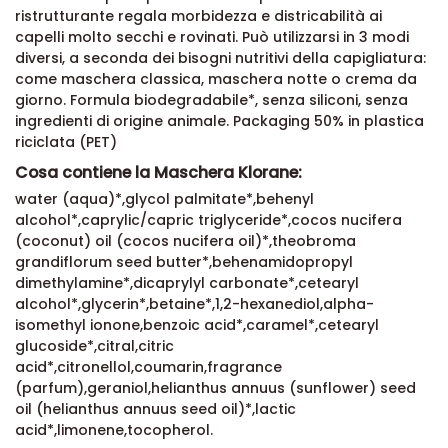
ristrutturante regala morbidezza e districabilità ai
capelli molto secchi e rovinati. Può utilizzarsi in 3 modi
diversi, a seconda dei bisogni nutritivi della capigliatura:
come maschera classica, maschera notte o crema da
giorno. Formula biodegradabile*, senza siliconi, senza
ingredienti di origine animale. Packaging 50% in plastica
riciclata (PET)
Cosa contiene la Maschera Klorane:
water (aqua)*,glycol palmitate*,behenyl
alcohol*,caprylic/capric triglyceride*,cocos nucifera
(coconut) oil (cocos nucifera oil)*,theobroma
grandiflorum seed butter*,behenamidopropyl
dimethylamine*,dicaprylyl carbonate*,cetearyl
alcohol*,glycerin*,betaine*,1,2-hexanediol,alpha-
isomethyl ionone,benzoic acid*,caramel*,cetearyl
glucoside*,citral,citric
acid*,citronellol,coumarin,fragrance
(parfum),geraniol,helianthus annuus (sunflower) seed
oil (helianthus annuus seed oil)*,lactic
acid*,limonene,tocopherol.