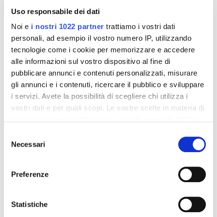
Uso responsabile dei dati
Noi e
i nostri 1022 partner
trattiamo i vostri dati
personali, ad esempio il vostro numero IP, utilizzando
tecnologie come i cookie per memorizzare e accedere
alle informazioni sul vostro dispositivo al fine di
pubblicare annunci e contenuti personalizzati, misurare
gli annunci e i contenuti, ricercare il pubblico e sviluppare
Integratori per dimagrire
Integratori per dimagrire
i servizi. Avete la possibilità di scegliere chi utilizza i
Amin 21 K al cacao - 21
Amin 21 K neutro
vostri dati e per quali scopi. Le vostre scelte in materia di
bustine
privacy sono applicabili solo su questa proprietà digitale
55,18 €
55,18 €
32,00 €
32,00 €
in cui avete effettuato le vostre scelte. È possibile
Selezione
Aggiungi al
Aggiungi al
modificare o revocare il proprio consenso in qualsiasi
Necessari
del
carrello
carrello
momento dalla Dichiarazione sui cookie o facendo clic
consenso
sull'icona di attivazione della privacy.
Preferenze
-42%
-42%
Con il tuo consenso, vorremmo anche:
raccogliere informazioni sulla tua posizione
Statistiche
geografica, con un'approssimazione di qualche