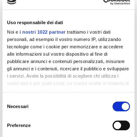
Altri prodotti che potrebbero
Uso responsabile dei dati
interessarti
Noi e
i nostri 1022 partner
trattiamo i vostri dati
personali, ad esempio il vostro numero IP, utilizzando
-42%
-42%
tecnologie come i cookie per memorizzare e accedere
alle informazioni sul vostro dispositivo al fine di
pubblicare annunci e contenuti personalizzati, misurare
gli annunci e i contenuti, ricercare il pubblico e sviluppare
i servizi. Avete la possibilità di scegliere chi utilizza i
vostri dati e per quali scopi. Le vostre scelte in materia di
privacy sono applicabili solo su questa proprietà digitale
in cui avete effettuato le vostre scelte. È possibile
Selezione
modificare o revocare il proprio consenso in qualsiasi
Necessari
del
momento dalla Dichiarazione sui cookie o facendo clic
consenso
sull'icona di attivazione della privacy.
Preferenze
Integratori per dimagrire
Integratori per dimagrire
Amin 21 K al cacao - 21
Amin 21 K neutro
Con il tuo consenso, vorremmo anche:
bustine