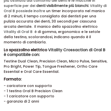
più ostinata dal contorno dei denti e le macchie in
superficie per dei
denti visibilmente più bianchi
.
Vitality di
Oral B possiede inoltre
un timer incorporato nel manico
di 2 minuti, il tempo consigliato dai dentisti per una
pulizia accurata dei denti, 30 secondi per ciascuna
arcata dentale. Il manico dello spazzolino elettrico
Vitality di Oral B è
di gomma, ergonomico e le setole
della testina, scolorandosi, indicano quando è il
momento di cambiarla.
Lo spazzolino elettrico
Vitality Crossaction di Oral B
è compatibile con:
Testine Dual Clean, Precision Clean, Micro Pulse, Sensitive,
Pro Bright, Power Tip, Tongue Freshener, Ortho Care
Essential e Oral Care Essential.
Formato:
- caricatore con supporto
- 1 testina Oral B Precision Clean
- 1 caricatore con supporto
- garanzia di 2 anni