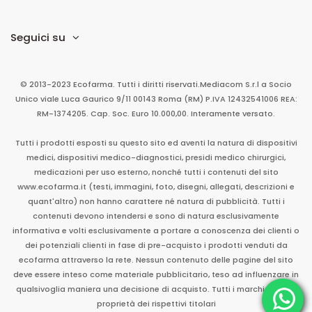
Seguici su
© 2013-2023 Ecofarma. Tutti i diritti riservati.
Mediacom S.r.l
a Socio
Unico
viale Luca Gaurico 9/11
00143
Roma
(RM)
P.IVA
12432541006
REA:
RM-1374205. Cap. Soc. Euro 10.000,00. Interamente versato.
Tutti i prodotti esposti su questo sito ed aventi la natura di dispositivi
medici, dispositivi medico-diagnostici, presidi medico chirurgici,
medicazioni per uso esterno, nonché tutti i contenuti del sito
www.ecofarma.it (testi, immagini, foto, disegni, allegati, descrizioni e
quant'altro) non hanno carattere né natura di pubblicità. Tutti i
contenuti devono intendersi e sono di natura esclusivamente
informativa e volti esclusivamente a portare a conoscenza dei clienti o
dei potenziali clienti in fase di pre-acquisto i prodotti venduti da
ecofarma attraverso la rete. Nessun contenuto delle pagine del sito
deve essere inteso come materiale pubblicitario, teso ad influenzare in
qualsivoglia maniera una decisione di acquisto. Tutti i marchi sono di
proprietà dei rispettivi titolari