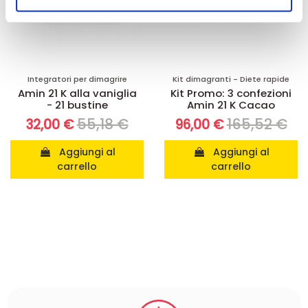
nostri partner che si occupano di analisi dei dati web,
pubblicità e social media, i quali potrebbero combinarle
con altre informazioni che ha fornito loro o che hanno
raccolto dal suo utilizzo dei loro servizi.
Integratori per dimagrire
Kit dimagranti - Diete rapide
Amin 21 K alla vaniglia
Kit Promo: 3 confezioni
- 21 bustine
Amin 21 K Cacao
55,18 €
165,52 €
32,00 €
96,00 €
Aggiungi al
Aggiungi al
carrello
carrello