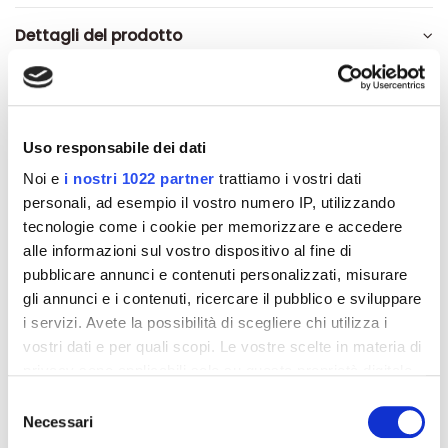
Dettagli del prodotto
Recensioni
Uso responsabile dei dati
Noi e
i nostri 1022 partner
trattiamo i vostri dati
personali, ad esempio il vostro numero IP, utilizzando
Altri prodotti che potrebbero
tecnologie come i cookie per memorizzare e accedere
interessarti
alle informazioni sul vostro dispositivo al fine di
pubblicare annunci e contenuti personalizzati, misurare
-42%
-42%
gli annunci e i contenuti, ricercare il pubblico e sviluppare
i servizi. Avete la possibilità di scegliere chi utilizza i
vostri dati e per quali scopi. Le vostre scelte in materia di
privacy sono applicabili solo su questa proprietà digitale
in cui avete effettuato le vostre scelte. È possibile
Selezione
modificare o revocare il proprio consenso in qualsiasi
Necessari
del
momento dalla Dichiarazione sui cookie o facendo clic