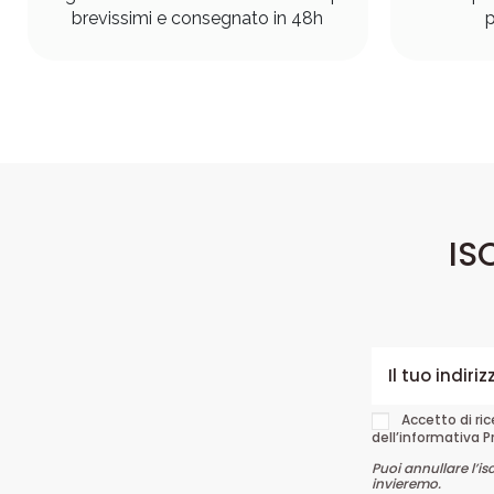
brevissimi e consegnato in 48h
p
IS
Accetto di ri
dell’informativa P
Puoi annullare l’is
invieremo.