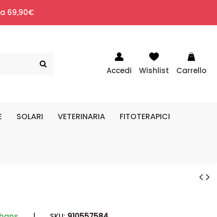
i a 69,90€
Accedi
Wishlist
Carrello
E
SOLARI
VETERINARIA
FITOTERAPICI
rhans
|
SKU:
910557584