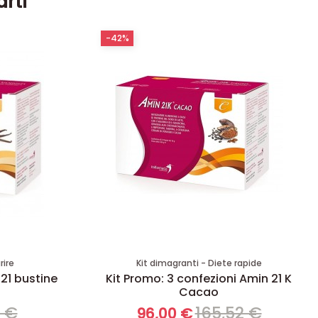
arti
-42%
rire
Kit dimagranti - Diete rapide
 21 bustine
Kit Promo: 3 confezioni Amin 21 K
Cacao
8 €
165,52 €
96,00 €