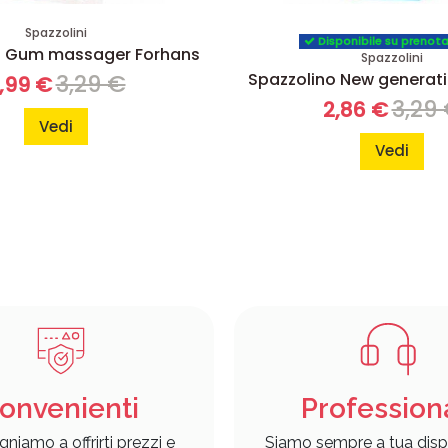
Spazzolini
Disponibile su prenot
o Gum massager Forhans
Spazzolini
Spazzolino New generat
3,29 €
,99 €
3,29
2,86 €
Vedi
Vedi
onvenienti
Profession
gniamo a offrirti prezzi e
Siamo sempre a tua disp