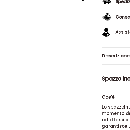
Spediz
Conse
Assist
Descrizione
Spazzolin
Cos'è:
Lo spazzolno
momento del 
adattarsi al
garantisce
u