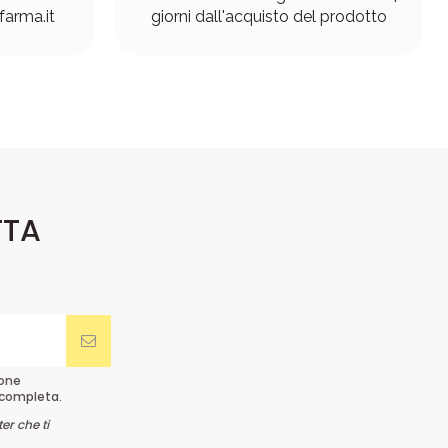
arma.it
giorni dall'acquisto del prodotto
TTA
ione
completa.
er che ti