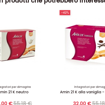
ri prodotti che potrebbero interess
-42%
egratori per dimagrire
Integratori per dimag
min 21 K neutro
Amin 21 K alla vaniglia -
55,18 €
55,1
,00 €
32,00 €