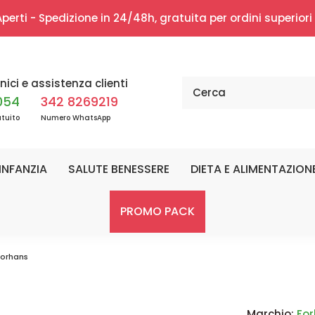
erti - Spedizione in 24/48h, gratuita per ordini superior
nici e assistenza clienti
054
342 8269219
tuito
Numero WhatsApp
INFANZIA
SALUTE BENESSERE
DIETA E ALIMENTAZION
PROMO PACK
Forhans
Marchio:
Fo