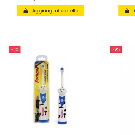
Aggiungi al carrello
-11%
-9%