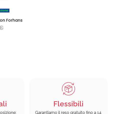
azione
ion Forhans
 €
ali
Flessibili
osizione:
Garantiamo il reso gratuito fino a 14