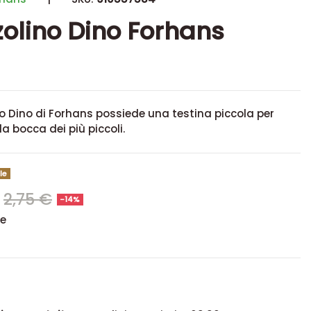
olino Dino Forhans
o Dino di Forhans possiede una testina piccola per
la bocca dei più piccoli.
le
€
2,75 €
-14%
se