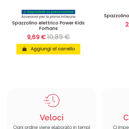
Disponibile su prenotazione
Spazzolin
Accessori per la prima infanzia
Spazzolino elettrico Power Kids
2
Forhans
10,89 €
9,69 €
Aggiungi al carrello
Veloci
C
Ogni ordine viene elaborato in tempi
Ci impe