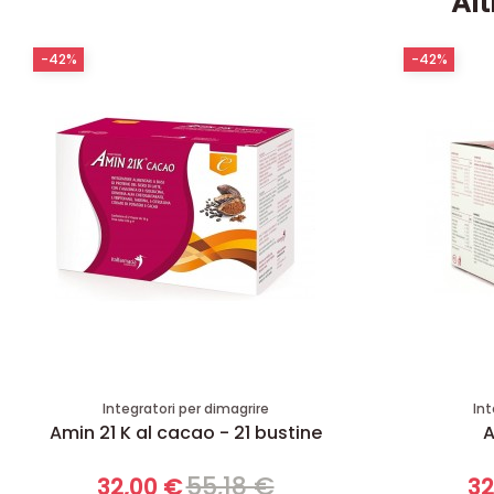
Alt
-42%
-42%
Integratori per dimagrire
Int
Amin 21 K al cacao - 21 bustine
A
55,18 €
32,00 €
32