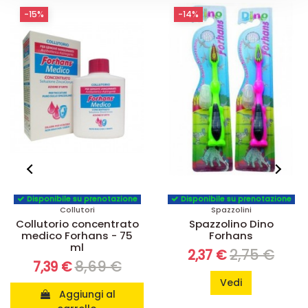
-15%
-14%
Disponibile su prenotazione
Disponibile su prenotazione
Collutori
Spazzolini
Collutorio concentrato
Spazzolino Dino
medico Forhans - 75
Forhans
ml
2,75 €
2,37 €
8,69 €
7,39 €
Vedi
Aggiungi al