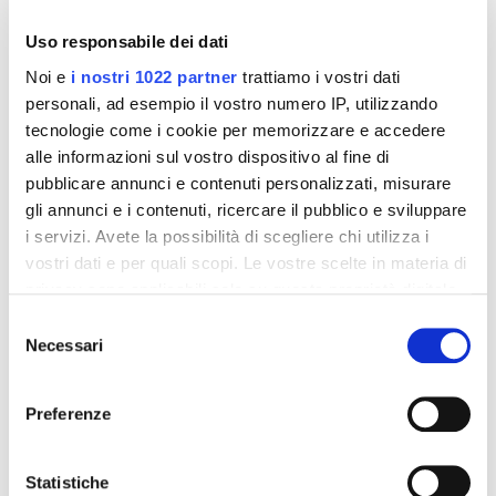
Uso responsabile dei dati
Noi e
i nostri 1022 partner
trattiamo i vostri dati
personali, ad esempio il vostro numero IP, utilizzando
tecnologie come i cookie per memorizzare e accedere
alle informazioni sul vostro dispositivo al fine di
pubblicare annunci e contenuti personalizzati, misurare
gli annunci e i contenuti, ricercare il pubblico e sviluppare
Integratori per dimagrire
Integratori per dimagrire
i servizi. Avete la possibilità di scegliere chi utilizza i
Amin 21 K al cacao - 21
Amin 21 K neutro
vostri dati e per quali scopi. Le vostre scelte in materia di
bustine
privacy sono applicabili solo su questa proprietà digitale
55,18 €
55,18 €
32,00 €
32,00 €
in cui avete effettuato le vostre scelte. È possibile
Selezione
modificare o revocare il proprio consenso in qualsiasi
Necessari
del
Aggiungi al
Aggiungi al
momento dalla Dichiarazione sui cookie o facendo clic
carrello
carrello
consenso
sull'icona di attivazione della privacy.
Preferenze
-42%
-42%
Con il tuo consenso, vorremmo anche:
raccogliere informazioni sulla tua posizione
Statistiche