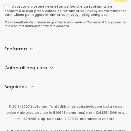
Accetto di ricevere newsletter periodiche da EcoFarma.it e
confermo di aver preso visione dell’informativa Privacy sul trattamento
dati. Clicca per leggere informativa
Privacy Policy
completa.
Puoi annullare l’iscrizione in qualsiasi momento attraverso il link presente
in ciascuna newsletter che ti invieremo.
Ecofarma
Guida all'acquisto
Seguici su
© 2013-2023 Ecofarma. Tutti i diritti riservati.
Mediacom S.r.l
a Socio
Unico
viale Luca Gaurico 9/11
00143
Roma
(RM)
P.IVA
12432541006
REA:
RM-1374205. Cap. Soc. Euro 10.000,00. Interamente versato.
Tutti i prodotti esposti su questo sito ed aventi la natura di dispositivi