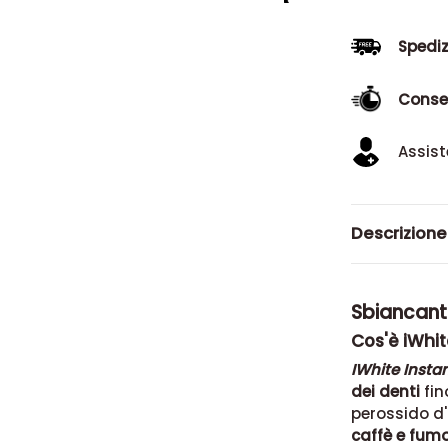
Spediz
Conse
Assist
Descrizione
Sbiancante
Cos'è iWhit
IWhite Insta
dei denti
fin
perossido d
caffè e fum