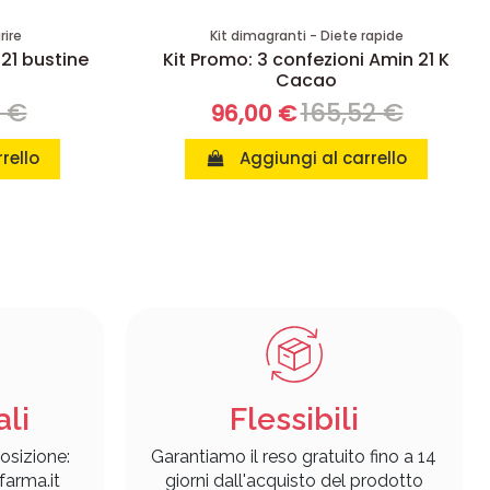
rire
Kit dimagranti - Diete rapide
 21 bustine
Kit Promo: 3 confezioni Amin 21 K
Cacao
8 €
165,52 €
96,00 €
rello
Aggiungi al carrello
ali
Flessibili
osizione:
Garantiamo il reso gratuito fino a 14
arma.it
giorni dall'acquisto del prodotto