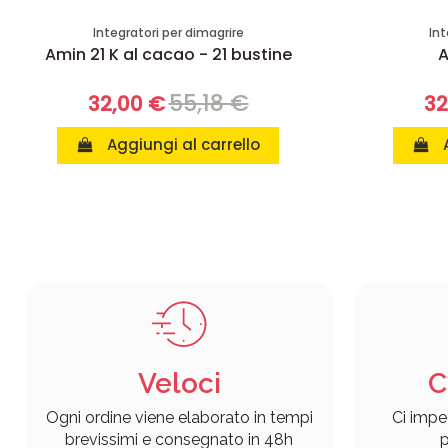
Integratori per dimagrire
Int
Amin 21 K al cacao - 21 bustine
A
55,18 €
32,00 €
32
Aggiungi al carrello
Veloci
C
Ogni ordine viene elaborato in tempi
Ci impe
brevissimi e consegnato in 48h
p