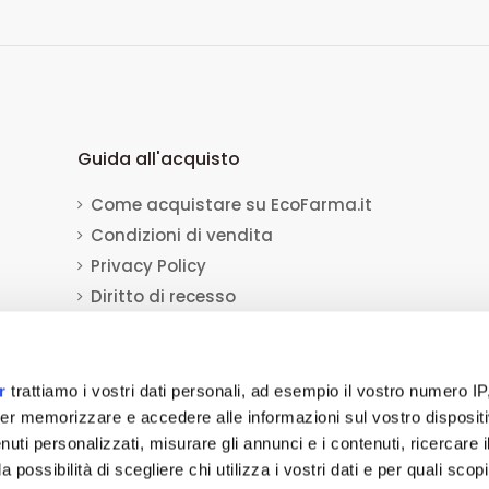
Guida all'acquisto
Come acquistare su EcoFarma.it
Condizioni di vendita
Privacy Policy
Diritto di recesso
Dati per il bonifico bancario
Informativa sull'uso dei cookie
r
trattiamo i vostri dati personali, ad esempio il vostro numero IP
er memorizzare e accedere alle informazioni sul vostro dispositiv
uti personalizzati, misurare gli annunci e i contenuti, ricercare i
a Socio Unico
viale Luca Gaurico 9/11
00143
Roma
(RM)
P.IVA
12432541006
REA:
a possibilità di scegliere chi utilizza i vostri dati e per quali scop