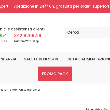
erti - Spedizione in 24/48h, gratuita per ordini superior
nici e assistenza clienti
054
342 8269219
tuito
Numero WhatsApp
INFANZIA
SALUTE BENESSERE
DIETA E ALIMENTAZION
PROMO PACK
 Istantaneo iWhite Instant 2
Marchio:
Pa