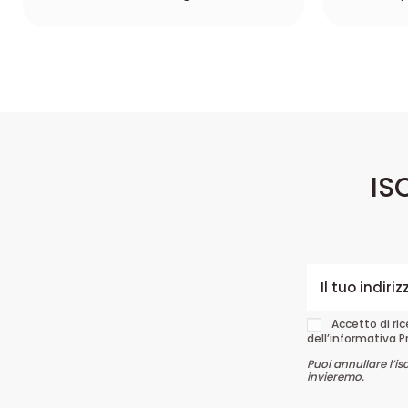
IS
Accetto di ri
dell’informativa P
Puoi annullare l’is
invieremo.