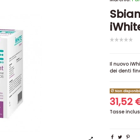
Sbian
iWhit
Il nuovo iWh
dei denti
fin
Non disponibi
31,52 
Tasse inclu