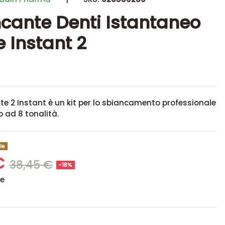
cante Denti Istantaneo
e Instant 2
ite 2 Instant è un
kit per lo
sbiancamento professionale
o ad 8 tonalità.
le
€
38,45 €
-18%
se