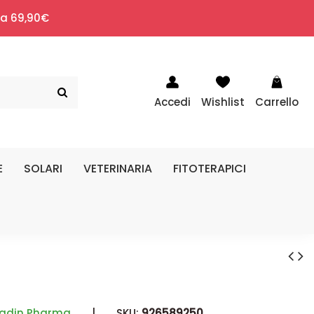
i a 69,90€
Accedi
Wishlist
Carrello
E
SOLARI
VETERINARIA
FITOTERAPICI
ladin Pharma
|
SKU:
926589250