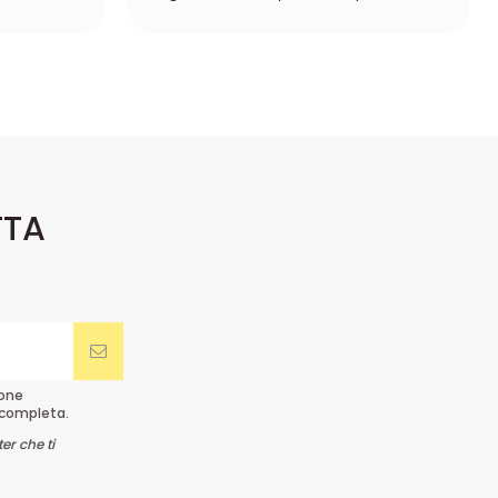
TTA
ione
completa.
er che ti