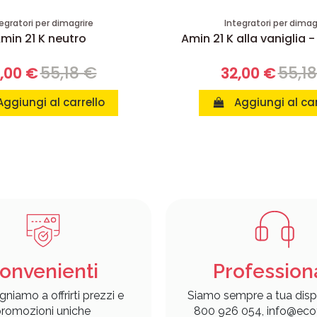
egratori per dimagrire
Integratori per dimag
min 21 K neutro
Amin 21 K alla vaniglia -
55,18 €
55,1
,00 €
32,00 €
Aggiungi al carrello
Aggiungi al car
onvenienti
Profession
gniamo a offrirti prezzi e
Siamo sempre a tua disp
romozioni uniche
800 926 054, info@ecof