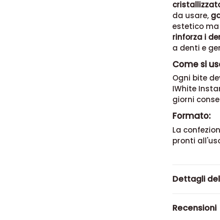
cristallizzat
da usare,
ga
estetico ma
rinforza i de
a denti e ge
Come si usa
Ogni bite de
IWhite Inst
giorni cons
Formato:
La confezion
pronti all'us
Dettagli de
Recensioni