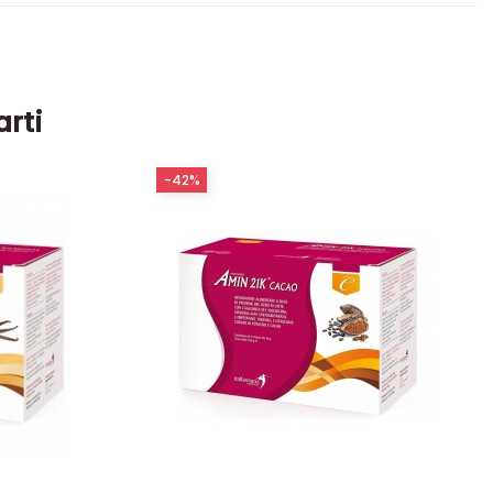
arti
-42%