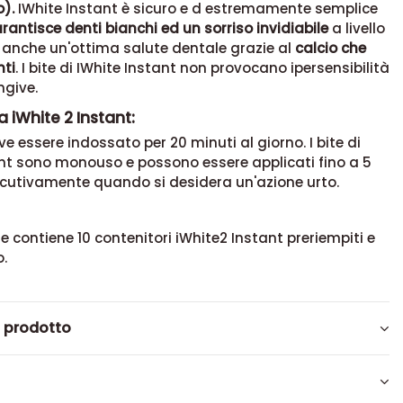
o).
IWhite Instant è sicuro e d estremamente semplice
rantisce denti bianchi ed un sorriso invidiabile
a livello
 anche un'ottima salute dentale grazie al
calcio che
nti
. I bite di IWhite Instant non provocano ipersensibilità
ngive.
 iWhite 2 Instant:
ve essere indossato per 20 minuti al giorno. I bite di
ant sono monouso e possono essere applicati fino a 5
ecutivamente quando si desidera un'azione urto.
e contiene 10 contenitori iWhite2 Instant preriempiti e
o.
l prodotto