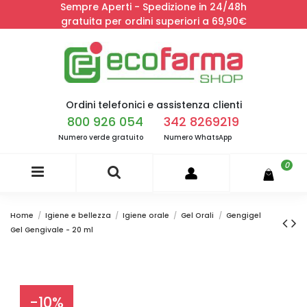
Sempre Aperti - Spedizione in 24/48h
gratuita per ordini superiori a 69,90€
Ordini telefonici e assistenza clienti
800 926 054
342 8269219
Numero verde gratuito
Numero WhatsApp
0
Home
Igiene e bellezza
Igiene orale
Gel Orali
Gengigel
Gel Gengivale - 20 ml
-10%