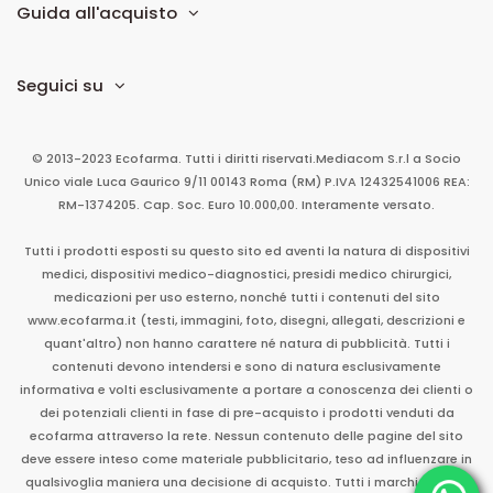
Guida all'acquisto
Seguici su
© 2013-2023 Ecofarma. Tutti i diritti riservati.
Mediacom S.r.l
a Socio
Unico
viale Luca Gaurico 9/11
00143
Roma
(RM)
P.IVA
12432541006
REA:
RM-1374205. Cap. Soc. Euro 10.000,00. Interamente versato.
Tutti i prodotti esposti su questo sito ed aventi la natura di dispositivi
medici, dispositivi medico-diagnostici, presidi medico chirurgici,
medicazioni per uso esterno, nonché tutti i contenuti del sito
www.ecofarma.it (testi, immagini, foto, disegni, allegati, descrizioni e
quant'altro) non hanno carattere né natura di pubblicità. Tutti i
contenuti devono intendersi e sono di natura esclusivamente
informativa e volti esclusivamente a portare a conoscenza dei clienti o
dei potenziali clienti in fase di pre-acquisto i prodotti venduti da
ecofarma attraverso la rete. Nessun contenuto delle pagine del sito
deve essere inteso come materiale pubblicitario, teso ad influenzare in
qualsivoglia maniera una decisione di acquisto. Tutti i marchi sono di