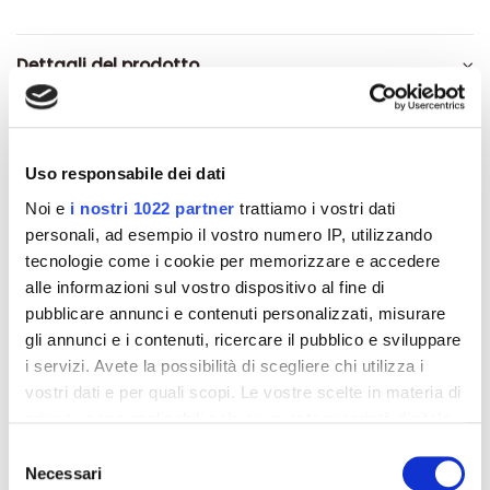
Dettagli del prodotto
Recensioni
Uso responsabile dei dati
Noi e
i nostri 1022 partner
trattiamo i vostri dati
personali, ad esempio il vostro numero IP, utilizzando
Altri prodotti che potrebbero
tecnologie come i cookie per memorizzare e accedere
interessarti
alle informazioni sul vostro dispositivo al fine di
pubblicare annunci e contenuti personalizzati, misurare
gli annunci e i contenuti, ricercare il pubblico e sviluppare
-42%
-42%
i servizi. Avete la possibilità di scegliere chi utilizza i
vostri dati e per quali scopi. Le vostre scelte in materia di
privacy sono applicabili solo su questa proprietà digitale
in cui avete effettuato le vostre scelte. È possibile
Selezione
modificare o revocare il proprio consenso in qualsiasi
Necessari
del