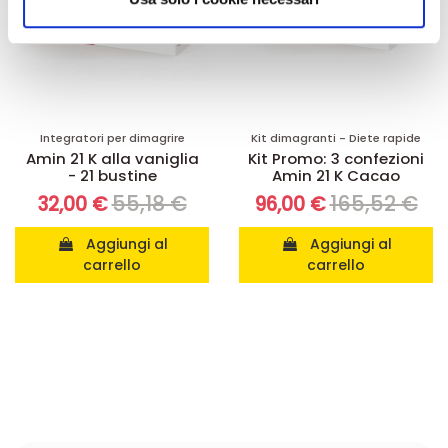
nostri partner che si occupano di analisi dei dati web,
pubblicità e social media, i quali potrebbero combinarle
con altre informazioni che ha fornito loro o che hanno
raccolto dal suo utilizzo dei loro servizi.
Integratori per dimagrire
Kit dimagranti - Diete rapide
Amin 21 K alla vaniglia
Kit Promo: 3 confezioni
- 21 bustine
Amin 21 K Cacao
55,18 €
165,52 €
32,00 €
96,00 €
Aggiungi al
Aggiungi al
carrello
carrello