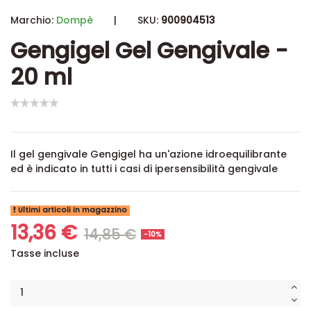
Marchio:
Dompè
|
SKU:
900904513
Gengigel Gel Gengivale -
20 ml
Il gel gengivale Gengigel ha un'azione idroequilibrante
ed è indicato in tutti i casi di ipersensibilità gengivale
Ultimi articoli in magazzino
13,36 €
14,85 €
-10%
Tasse incluse