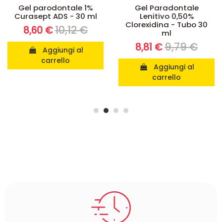
Gel Paradontale
Eutrosis DS Shampoo
Lenitivo 0,50%
Doccia
Clorexidina - Tubo 30
25,19 €
22,67 €
ml
9,79 €
8,81 €
Aggiungi al
carrello
Aggiungi al
carrello