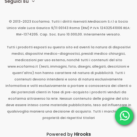
Seguici su
© 2013-2023 Ecofarma. Tutti i diritti riservati.
Mediacom S.r.l
a Socio
Unico
viale Luca Gaurico 9/11
00143
Roma
(RM)
P.IVA
12432541006
REA:
RM-1374205. Cap. Soc. Euro 10.000,00. Interamente versato.
Tutti i prodotti esposti su questo sito ed aventi la natura di dispositivi
medici, dispositivi medico-diagnostici, presidi medico chirurgici,
medicazioni per uso esterno, nonché tutti i contenuti del sito
www.ecofarma.it (testi, immagini, foto, disegni, allegati, descrizioni e
quant'altro) non hanno carattere né natura di pubblicità. Tutti i
contenuti devono intendersi e sono di natura esclusivamente
informativa e volti esclusivamente a portare a conoscenza dei clienti o
dei potenziali clienti in fase di pre-acquisto i prodotti venduti da
ecofarma attraverso la rete. Nessun contenuto delle pagine del sito
deve essere inteso come materiale pubblicitario, teso ad influenzare in
qualsivoglia maniera una decisione di acquisto. Tutti i marchi sono di
proprietà dei rispettivi titolari
Powered by
Hirooks