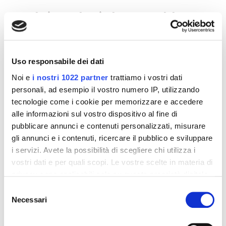
Altri prodotti che potrebbero
interessarti
-42%
-42%
Uso responsabile dei dati
Noi e
i nostri 1022 partner
trattiamo i vostri dati
personali, ad esempio il vostro numero IP, utilizzando
tecnologie come i cookie per memorizzare e accedere
alle informazioni sul vostro dispositivo al fine di
pubblicare annunci e contenuti personalizzati, misurare
gli annunci e i contenuti, ricercare il pubblico e sviluppare
i servizi. Avete la possibilità di scegliere chi utilizza i
vostri dati e per quali scopi. Le vostre scelte in materia di
privacy sono applicabili solo su questa proprietà digitale
in cui avete effettuato le vostre scelte. È possibile
Integratori per dimagrire
Integratori per dimagrire
Selezione
Amin 21 K al cacao - 21
Amin 21 K neutro
modificare o revocare il proprio consenso in qualsiasi
Necessari
del
bustine
momento dalla Dichiarazione sui cookie o facendo clic
consenso
55,18 €
55,18 €
32,00 €
32,00 €
sull'icona di attivazione della privacy.