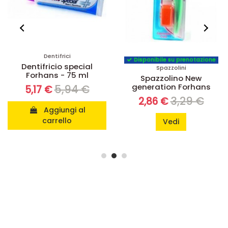
Dentifrici
Disponibile su prenotazione
Dentifricio special
Spazzolini
Forhans - 75 ml
Spazzolino New
generation Forhans
5,94 €
5,17 €
3,29 €
2,86 €
Aggiungi al
carrello
Vedi