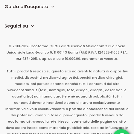
Guida all'acquisto
Seguici su
© 2013-2023 Ecofarma. Tutti i diritti riservati.
Mediacom S.r.l
a Socio
Unico
viale Luca Gaurico 9/11
00143
Roma
(RM)
P.IVA
12432541006
REA:
RM-1374205. Cap. Soc. Euro 10.000,00. Interamente versato.
Tutti i prodotti esposti su questo sito ed aventi la natura di dispositivi
medici, dispositivi medico-diagnostici, presidi medico chirurgici,
medicazioni per uso esterno, nonché tutti i contenuti del sito
www.ecofarma.it (testi, immagini, foto, disegni, allegati, descrizioni e
quant'altro) non hanno carattere né natura di pubblicità. Tutti i
contenuti devono intendersi e sono di natura esclusivamente
informativa e volti esclusivamente a portare a conoscenza dei clienti o
dei potenziali clienti in fase di pre-acquisto i prodotti venduti da
ecofarma attraverso la rete. Nessun contenuto delle pagine del sito
deve essere inteso come materiale pubblicitario, teso ad influenzare in
qualsivoglia maniera una decisione di acquisto. Tutti i marchi sono di