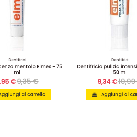
Dentifrici
Dentifrici
 senza mentolo Elmex - 75
Dentifricio pulizia inten
ml
50 ml
9,35 €
10,99
,95 €
9,34 €
Aggiungi al carrello
Aggiungi al car