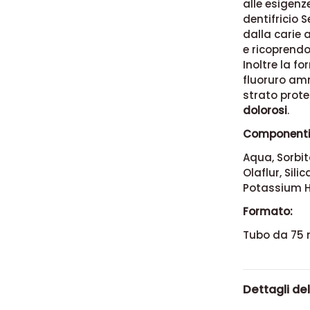
alle esigenze
dentifricio S
dalla carie 
e ricoprendo
Inoltre la fo
fluoruro am
strato prote
dolorosi
.
Componenti
Aqua, Sorbit
Olaflur, Sil
Potassium H
Formato:
Tubo da 75 
Dettagli de