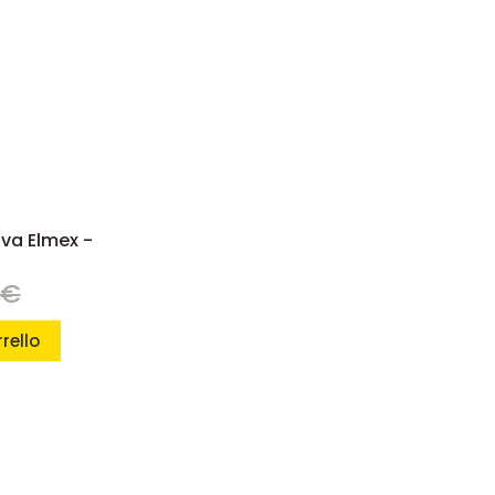
siva Elmex -
 €
rello