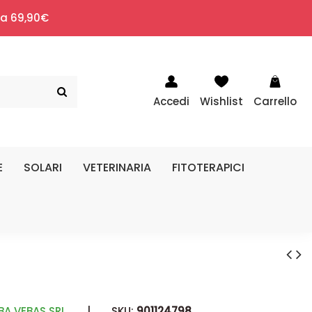
i a 69,90€
Accedi
Wishlist
Carrello
E
SOLARI
VETERINARIA
FITOTERAPICI
A VEBAS SRL
|
SKU:
901124798