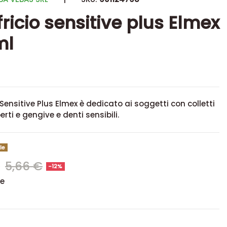
fricio sensitive plus Elmex
ml
o Sensitive Plus Elmex
è dedicato ai soggetti con colletti
rti e gengive e denti sensibili.
le
€
5,66 €
-12%
se