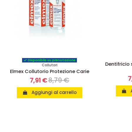
Disponibile su prenotazione
Dentifricio
Collutori
Elmex Collutorio Protezione Carie
7
8,79 €
7,91 €
Aggiungi al carrello