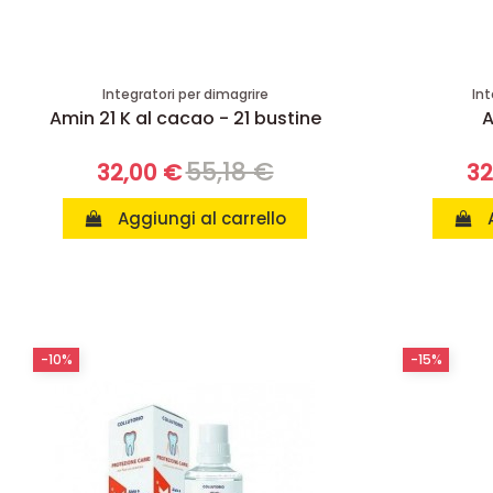
Integratori per dimagrire
Int
Amin 21 K al cacao - 21 bustine
A
55,18 €
32,00 €
32
Aggiungi al carrello
-10%
-15%