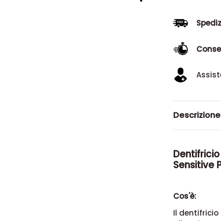
Spediz
Conse
Assist
Descrizione
Dentifricio
Sensitive 
Cos'è:
Il dentifric