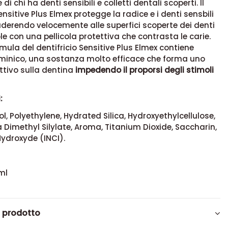
 di chi ha denti sensibili e colletti dentali scoperti.
Il
ensitive Plus Elmex protegge la radice e i denti sensbili
aderendo velocemente alle superfici scoperte dei denti
le con una pellicola protettiva che contrasta le carie.
rmula del dentifricio Sensitive Plus Elmex c
ontiene
minico, una sostanza molto efficace che forma uno
ttivo sulla dentina
impedendo il proporsi degli stimoli
:
ol, Polyethylene, Hydrated Silica, Hydroxyethylcellulose,
ica Dimethyl Silylate, Aroma, Titanium Dioxide, Saccharin,
ydroxyde (INCI).
ml
l prodotto