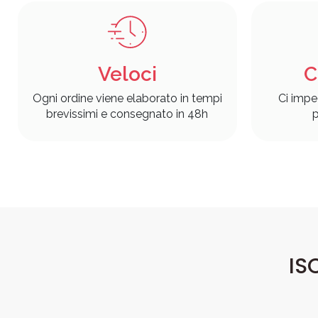
Veloci
C
Ogni ordine viene elaborato in tempi
Ci impe
brevissimi e consegnato in 48h
p
IS