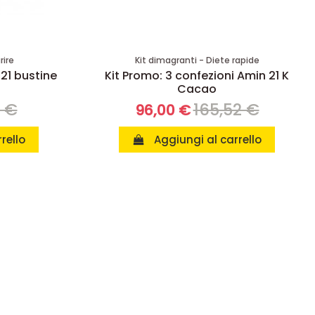
rire
Kit dimagranti - Diete rapide
 21 bustine
Kit Promo: 3 confezioni Amin 21 K
Cacao
8 €
165,52 €
96,00 €
rello
Aggiungi al carrello