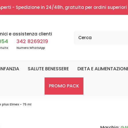
erti - Spedizione in 24/48h, gratuita per ordini superior
nici e assistenza clienti
054
342 8269219
tuito
Numero WhatsApp
INFANZIA
SALUTE BENESSERE
DIETA E ALIMENTAZION
PROMO PACK
ve plus Elmex - 75 ml
Marchio:
GAB