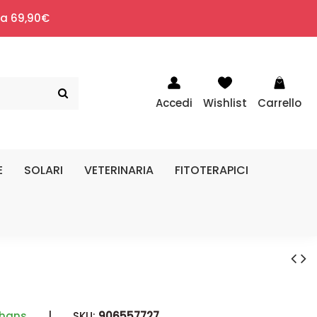
i a 69,90€
Accedi
Wishlist
Carrello
E
SOLARI
VETERINARIA
FITOTERAPICI
rhans
|
SKU:
906557727