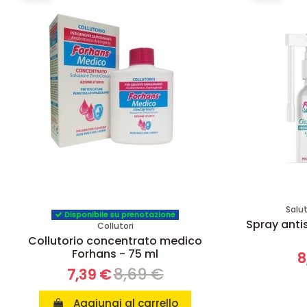
Salu
Disponibile su prenotazione
Spray antis
Collutori
Collutorio concentrato medico
Forhans - 75 ml
8
8,69 €
7,39 €
Aggiungi al carrello