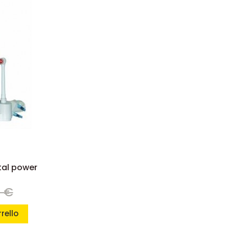
ital power
9 €
rello