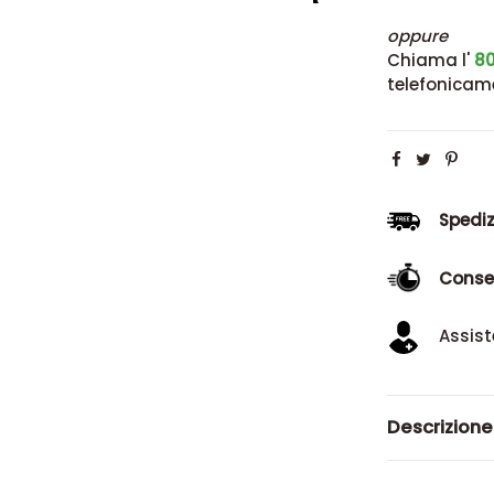
oppure
Chiama l'
80
telefonicam
Spediz
Conse
Assist
Descrizione