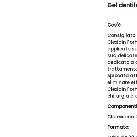
Gel dentif
Cos'è:
Consigliato 
Clexidin Fo
applicato su
sua delicate
dedicato a 
trattamento
spiccata att
eliminare ef
Clexidin For
chirurgia ora
Componenti
Clorexidina 
Formato: