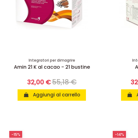
Integratori per dimagrire
Int
Amin 21 K al cacao - 21 bustine
A
55,18 €
32,00 €
32
Aggiungi al carrello
-15%
-14%