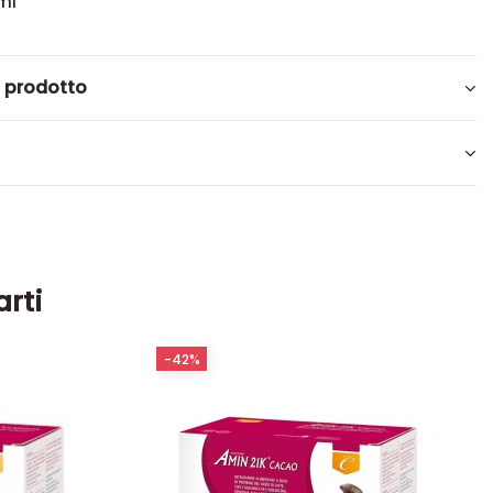
ml
l prodotto
arti
-42%