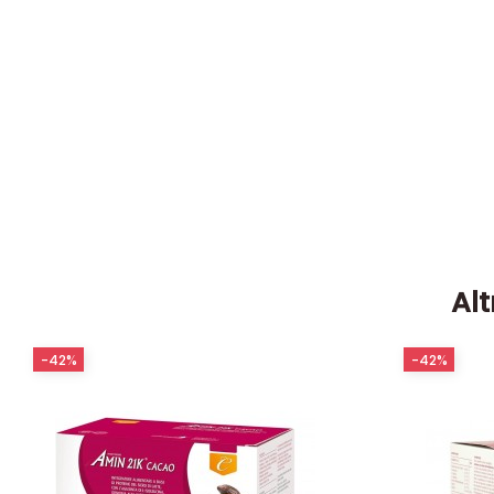
Alt
-42%
-42%