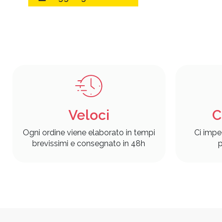
Veloci
C
Ogni ordine viene elaborato in tempi
Ci impe
brevissimi e consegnato in 48h
p