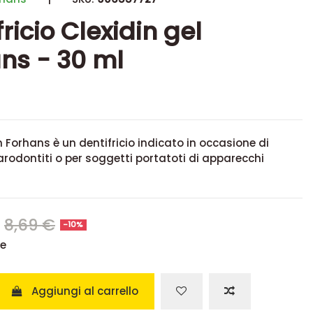
ricio Clexidin gel
ns - 30 ml
din Forhans
è un dentifricio indicato in occasione di
arodontiti o per soggetti portatoti di apparecchi
€
8,69 €
-10%
se
Aggiungi al carrello