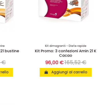
rire
Kit dimagranti - Diete rapide
 21 bustine
Kit Promo: 3 confezioni Amin 21 K
Cacao
8 €
165,52 €
96,00 €
rello
Aggiungi al carrello