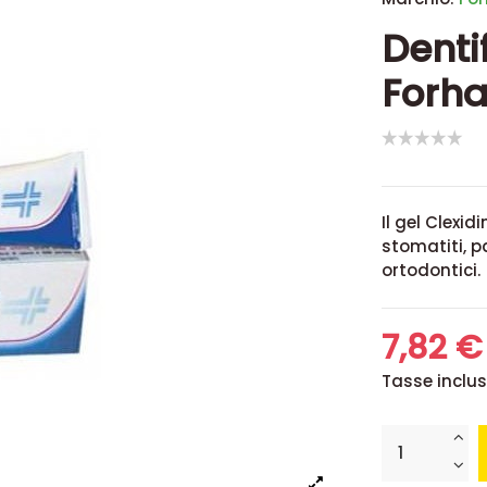
Dentif
Forha
Il gel Clexi
stomatiti, p
ortodontici.
7,82 
Tasse inclu