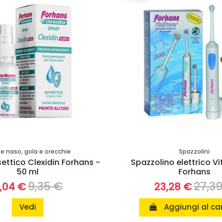
te naso, gola e orecchie
Spazzolini
ettico Clexidin Forhans -
Spazzolino elettrico V
50 ml
Forhans
9,35 €
27,3
,04 €
23,28 €
Vedi
Aggiungi al car