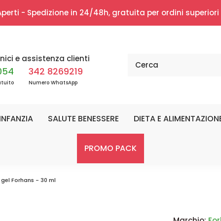
erti - Spedizione in 24/48h, gratuita per ordini superior
nici e assistenza clienti
054
342 8269219
tuito
Numero WhatsApp
INFANZIA
SALUTE BENESSERE
DIETA E ALIMENTAZION
PROMO PACK
n gel Forhans - 30 ml
Marchio:
Fo