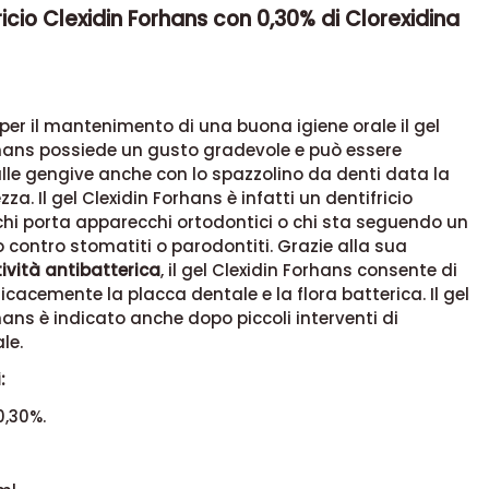
ricio Clexidin Forhans con 0,30% di Clorexidina
per il mantenimento di una buona igiene orale il gel
rhans possiede un gusto gradevole e può essere
lle gengive anche con lo spazzolino da denti data la
zza. Il gel Clexidin Forhans
è infatti un dentifricio
chi porta apparecchi ortodontici o chi sta seguendo un
 contro stomatiti o parodontiti.
Grazie alla
sua
ività antibatterica
, il gel Clexidin Forhans consente di
ficacemente la placca dentale e la flora batterica. Il gel
hans è indicato anche dopo piccoli interventi di
le.
:
0,30%.