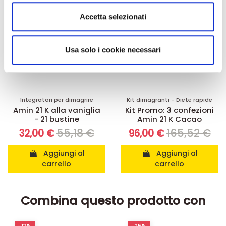
Utilizziamo i cookie per personalizzare contenuti ed
Accetta selezionati
annunci, per fornire funzionalità dei social media e per
analizzare il nostro traffico. Condividiamo inoltre
informazioni sul modo in cui utilizza il nostro sito con i
Usa solo i cookie necessari
nostri partner che si occupano di analisi dei dati web,
pubblicità e social media, i quali potrebbero combinarle
con altre informazioni che ha fornito loro o che hanno
raccolto dal suo utilizzo dei loro servizi.
Integratori per dimagrire
Kit dimagranti - Diete rapide
Amin 21 K alla vaniglia
Kit Promo: 3 confezioni
- 21 bustine
Amin 21 K Cacao
55,18 €
165,52 €
32,00 €
96,00 €
Aggiungi al
Aggiungi al
carrello
carrello
Combina questo prodotto con