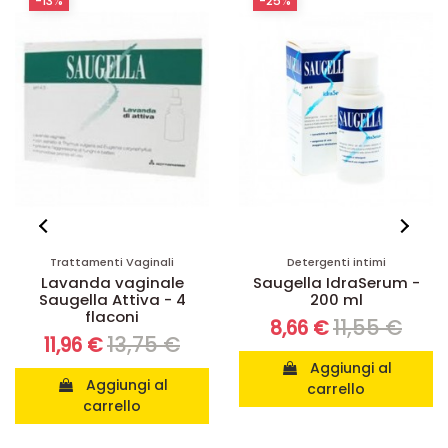
-13%
-25%
Trattamenti Vaginali
Detergenti intimi
Lavanda vaginale
Saugella IdraSerum -
Saugella Attiva - 4
200 ml
flaconi
11,55 €
8,66 €
13,75 €
11,96 €
Aggiungi al
Aggiungi al
carrello
carrello