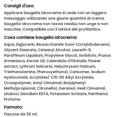
Consigli d'uso:
Applicare Saugella Idrocrema in sede con un leggero
massaggio utilizzando una giusta quantità di crema.
Saugella Idrocrema non lascia residui, non unge e non
macchia. Compatibile con il lattice del profilattico.
Cosa contiene Saugella Idrocrema:
Aqua, Diglycerin, Biosaccharide Gum-1,Octyldodecanol,
Glyceril Stearate, Cetearyl Alcohol, Laureth-9,
Paraffinum Liquidum, Propylene Glycol, Sorbitolo, Prunus
Armeniaca, Kernel Oil, Calendula Officinalis, Flower
extract, Lythrum Salicaria, Helychrysum Italicum,
Triethanolamine, Phenoxyethanol, Carbomer, Sodium
Hyaluronate, Acrylates/ C10-30 Alkyl Acrylates,
Crosspolymer, Amyl Cinnamal, Butylphenyl
Methylpropional, Citronellol, Geraniol, Hexil Cinnamal,
Linalool, Disodium EDTA, Potassium Sorbate, Panthenol,
Profumo.
Formato:
Flacone da 30 ml.