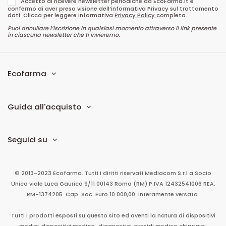
Accetto di ricevere newsletter periodiche da EcoFarma.it e
confermo di aver preso visione dell’informativa Privacy sul trattamento
dati. Clicca per leggere informativa
Privacy Policy
completa.
Puoi annullare l’iscrizione in qualsiasi momento attraverso il link presente
in ciascuna newsletter che ti invieremo.
Ecofarma
Guida all'acquisto
Seguici su
© 2013-2023 Ecofarma. Tutti i diritti riservati.
Mediacom S.r.l
a Socio
Unico
viale Luca Gaurico 9/11
00143
Roma
(RM)
P.IVA
12432541006
REA:
RM-1374205. Cap. Soc. Euro 10.000,00. Interamente versato.
Tutti i prodotti esposti su questo sito ed aventi la natura di dispositivi