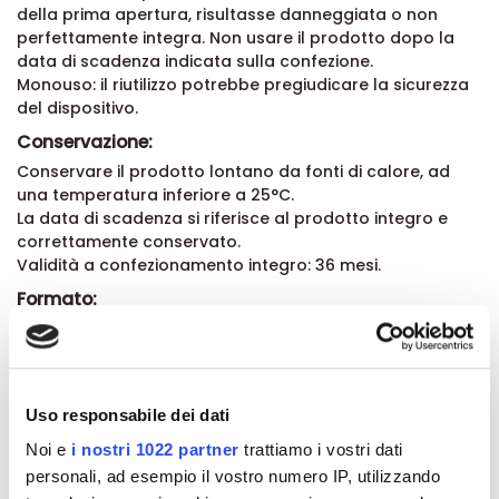
della prima apertura, risultasse danneggiata o non
perfettamente integra. Non usare il prodotto dopo la
data di scadenza indicata sulla confezione.
Monouso: il riutilizzo potrebbe pregiudicare la sicurezza
del dispositivo.
Conservazione:
Conservare il prodotto lontano da fonti di calore, ad
una temperatura inferiore a 25°C.
La data di scadenza si riferisce al prodotto integro e
correttamente conservato.
Validità a confezionamento integro: 36 mesi.
Formato:
Confezione da 14 ovuli vaginali da 2 g.
Dettagli del prodotto
Uso responsabile dei dati
Noi e
i nostri 1022 partner
trattiamo i vostri dati
Recensioni
personali, ad esempio il vostro numero IP, utilizzando