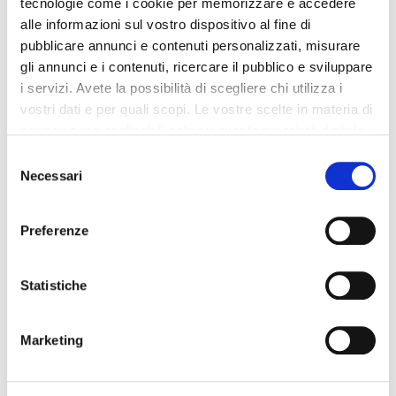
tecnologie come i cookie per memorizzare e accedere
alle informazioni sul vostro dispositivo al fine di
pubblicare annunci e contenuti personalizzati, misurare
gli annunci e i contenuti, ricercare il pubblico e sviluppare
Altri prodotti che potrebbero
i servizi. Avete la possibilità di scegliere chi utilizza i
interessarti
vostri dati e per quali scopi. Le vostre scelte in materia di
privacy sono applicabili solo su questa proprietà digitale
in cui avete effettuato le vostre scelte. È possibile
Selezione
-42%
-42%
modificare o revocare il proprio consenso in qualsiasi
Necessari
del
momento dalla Dichiarazione sui cookie o facendo clic
consenso
sull'icona di attivazione della privacy.
Preferenze
Con il tuo consenso, vorremmo anche:
raccogliere informazioni sulla tua posizione
Statistiche
geografica, con un'approssimazione di qualche
metro,
Marketing
Identificare il tuo dispositivo, scansionandolo
attivamente alla ricerca di caratteristiche specifiche
(impronte digitali).
Integratori per dimagrire
Integratori per dimagrire