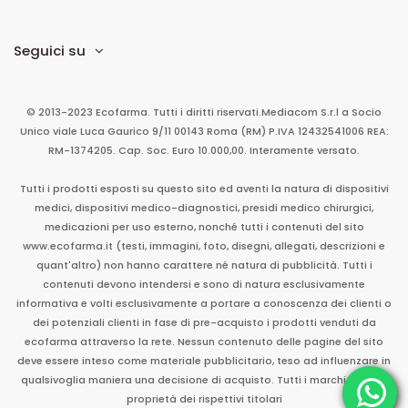
Seguici su
© 2013-2023 Ecofarma. Tutti i diritti riservati.
Mediacom S.r.l
a Socio
Unico
viale Luca Gaurico 9/11
00143
Roma
(RM)
P.IVA
12432541006
REA:
RM-1374205. Cap. Soc. Euro 10.000,00. Interamente versato.
Tutti i prodotti esposti su questo sito ed aventi la natura di dispositivi
medici, dispositivi medico-diagnostici, presidi medico chirurgici,
medicazioni per uso esterno, nonché tutti i contenuti del sito
www.ecofarma.it (testi, immagini, foto, disegni, allegati, descrizioni e
quant'altro) non hanno carattere né natura di pubblicità. Tutti i
contenuti devono intendersi e sono di natura esclusivamente
informativa e volti esclusivamente a portare a conoscenza dei clienti o
dei potenziali clienti in fase di pre-acquisto i prodotti venduti da
ecofarma attraverso la rete. Nessun contenuto delle pagine del sito
deve essere inteso come materiale pubblicitario, teso ad influenzare in
qualsivoglia maniera una decisione di acquisto. Tutti i marchi sono di
proprietà dei rispettivi titolari