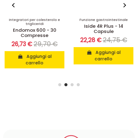
Integratori per colesterolo e
Funzione gastrointestinale
trigliceridi
Iside 4R Plus - 14
Endomox 600 - 30
Capsule
Compresse
24,75 €
22,28 €
29,70 €
26,73 €
Aggiungi al
Aggiungi al
carrello
carrello