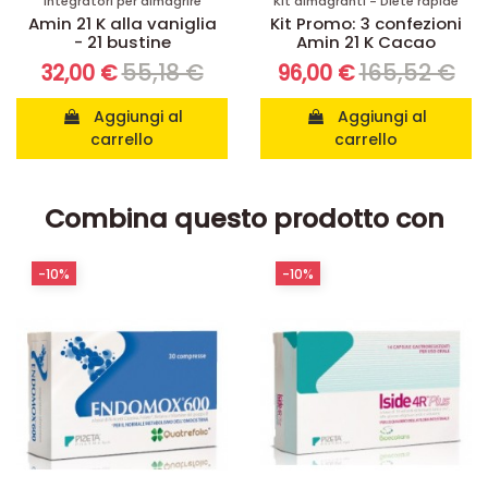
Integratori per dimagrire
Kit dimagranti - Diete rapide
Amin 21 K alla vaniglia
Kit Promo: 3 confezioni
- 21 bustine
Amin 21 K Cacao
55,18 €
165,52 €
32,00 €
96,00 €
Aggiungi al
Aggiungi al
carrello
carrello
Combina questo prodotto con
-10%
-10%