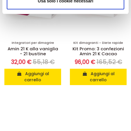
informazioni sul modo in cui utilizza il nostro sito con i
Usa solo i cookie necessari
nostri partner che si occupano di analisi dei dati web,
pubblicità e social media, i quali potrebbero combinarle
con altre informazioni che ha fornito loro o che hanno
raccolto dal suo utilizzo dei loro servizi.
Integratori per dimagrire
Kit dimagranti - Diete rapide
Amin 21 K alla vaniglia
Kit Promo: 3 confezioni
- 21 bustine
Amin 21 K Cacao
55,18 €
165,52 €
32,00 €
96,00 €
Aggiungi al
Aggiungi al
carrello
carrello