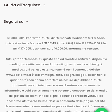
Guida all'acquisto
Seguici su
© 2013-2023 Ecofarma. Tutti i diritti riservati.
Mediacom S.r.l
a Socio
Unico
viale Luca Gaurico 9/11
00143
Roma
(RM)
P.IVA
12432541006
REA:
RM-1374205. Cap. Soc. Euro 10.000,00. Interamente versato.
Tutti i prodotti esposti su questo sito ed aventi la natura di dispositivi
medici, dispositivi medico-diagnostici, presidi medico chirurgici,
medicazioni per uso esterno, nonché tutti i contenuti del sito
www.ecofarma.it (testi, immagini, foto, disegni, allegati, descrizioni e
quant'altro) non hanno carattere né natura di pubblicità. Tutti i
contenuti devono intendersi e sono di natura esclusivamente
informativa e volti esclusivamente a portare a conoscenza dei clienti o
dei potenziali clienti in fase di pre-acquisto i prodotti venduti da
ecofarma attraverso la rete. Nessun contenuto delle pagine del sito
deve essere inteso come materiale pubblicitario, teso ad influenzare in
qualsivoglia maniera una decisione di acquisto. Tutti i marchi sono di