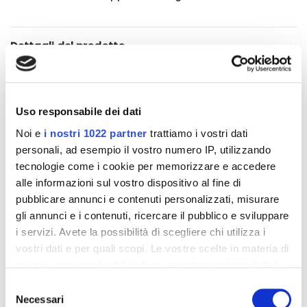
Dettagli del prodotto
Recensioni
Uso responsabile dei dati
Noi e
i nostri 1022 partner
trattiamo i vostri dati
personali, ad esempio il vostro numero IP, utilizzando
Altri prodotti che potrebbero
tecnologie come i cookie per memorizzare e accedere
alle informazioni sul vostro dispositivo al fine di
interessarti
pubblicare annunci e contenuti personalizzati, misurare
gli annunci e i contenuti, ricercare il pubblico e sviluppare
-42%
-42%
i servizi. Avete la possibilità di scegliere chi utilizza i
vostri dati e per quali scopi. Le vostre scelte in materia di
privacy sono applicabili solo su questa proprietà digitale
in cui avete effettuato le vostre scelte. È possibile
Selezione
modificare o revocare il proprio consenso in qualsiasi
Necessari
del