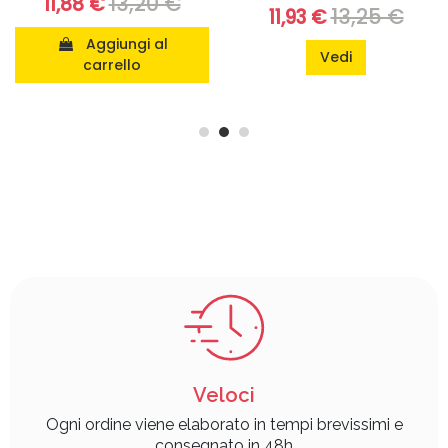
13,20 €
11,88 €
13,25 €
11,93 €
Aggiungi al
Vedi
carrello
Veloci
Ogni ordine viene elaborato in tempi brevissimi e
consegnato in 48h