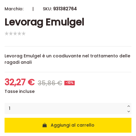
Marchio:
|
SKU:
931382764
Levorag Emulgel
Levorag Emulgel è un coadiuvante nel trattamento delle
ragadi anali
32,27 €
35,86 €
-10%
Tasse incluse
Aggiungi al carrello