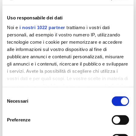
interessarti
-42%
-42%
Uso responsabile dei dati
Noi e
i nostri 1022 partner
trattiamo i vostri dati
personali, ad esempio il vostro numero IP, utilizzando
tecnologie come i cookie per memorizzare e accedere
alle informazioni sul vostro dispositivo al fine di
pubblicare annunci e contenuti personalizzati, misurare
gli annunci e i contenuti, ricercare il pubblico e sviluppare
i servizi. Avete la possibilità di scegliere chi utilizza i
vostri dati e per quali scopi. Le vostre scelte in materia di
privacy sono applicabili solo su questa proprietà digitale
in cui avete effettuato le vostre scelte. È possibile
Selezione
Integratori per dimagrire
Integratori per dimagrire
modificare o revocare il proprio consenso in qualsiasi
Necessari
Amin 21 K al cacao - 21
Amin 21 K neutro
del
bustine
momento dalla Dichiarazione sui cookie o facendo clic
consenso
55,18 €
55,18 €
32,00 €
32,00 €
sull'icona di attivazione della privacy.
Preferenze
Aggiungi al
Aggiungi al
Con il tuo consenso, vorremmo anche:
carrello
carrello