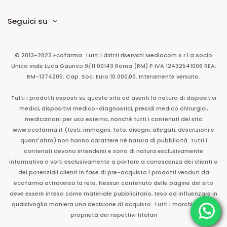
Seguici su
© 2013-2023 Ecofarma. Tutti i diritti riservati.
Mediacom S.r.l
a Socio
Unico
viale Luca Gaurico 9/11
00143
Roma
(RM)
P.IVA
12432541006
REA:
RM-1374205. Cap. Soc. Euro 10.000,00. Interamente versato.
Tutti i prodotti esposti su questo sito ed aventi la natura di dispositivi
medici, dispositivi medico-diagnostici, presidi medico chirurgici,
medicazioni per uso esterno, nonché tutti i contenuti del sito
www.ecofarma.it (testi, immagini, foto, disegni, allegati, descrizioni e
quant'altro) non hanno carattere né natura di pubblicità. Tutti i
contenuti devono intendersi e sono di natura esclusivamente
informativa e volti esclusivamente a portare a conoscenza dei clienti o
dei potenziali clienti in fase di pre-acquisto i prodotti venduti da
ecofarma attraverso la rete. Nessun contenuto delle pagine del sito
deve essere inteso come materiale pubblicitario, teso ad influenzare in
qualsivoglia maniera una decisione di acquisto. Tutti i marchi sono di
proprietà dei rispettivi titolari