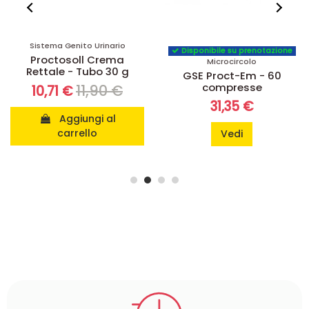
Sistema Genito Urinario
Disponibile su prenotazione
Proctosoll Crema
Microcircolo
Rettale - Tubo 30 g
GSE Proct-Em - 60
compresse
11,90 €
10,71 €
31,35 €
Aggiungi al
carrello
Vedi