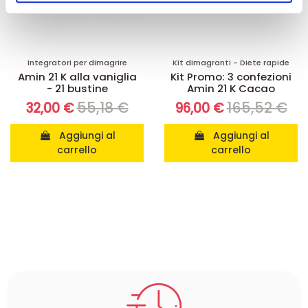
pubblicità e social media, i quali potrebbero combinarle
con altre informazioni che ha fornito loro o che hanno
raccolto dal suo utilizzo dei loro servizi.
Integratori per dimagrire
Kit dimagranti - Diete rapide
Amin 21 K alla vaniglia
Kit Promo: 3 confezioni
- 21 bustine
Amin 21 K Cacao
55,18 €
165,52 €
32,00 €
96,00 €
Aggiungi al
Aggiungi al
carrello
carrello