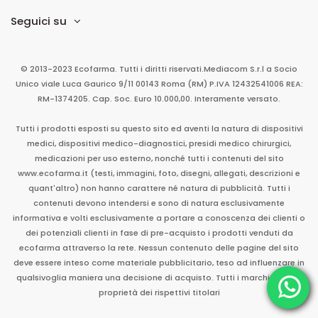
Seguici su
© 2013-2023 Ecofarma. Tutti i diritti riservati.
Mediacom S.r.l
a Socio
Unico
viale Luca Gaurico 9/11
00143
Roma
(RM)
P.IVA
12432541006
REA:
RM-1374205. Cap. Soc. Euro 10.000,00. Interamente versato.
Tutti i prodotti esposti su questo sito ed aventi la natura di dispositivi
medici, dispositivi medico-diagnostici, presidi medico chirurgici,
medicazioni per uso esterno, nonché tutti i contenuti del sito
www.ecofarma.it (testi, immagini, foto, disegni, allegati, descrizioni e
quant'altro) non hanno carattere né natura di pubblicità. Tutti i
contenuti devono intendersi e sono di natura esclusivamente
informativa e volti esclusivamente a portare a conoscenza dei clienti o
dei potenziali clienti in fase di pre-acquisto i prodotti venduti da
ecofarma attraverso la rete. Nessun contenuto delle pagine del sito
deve essere inteso come materiale pubblicitario, teso ad influenzare in
qualsivoglia maniera una decisione di acquisto. Tutti i marchi sono di
proprietà dei rispettivi titolari