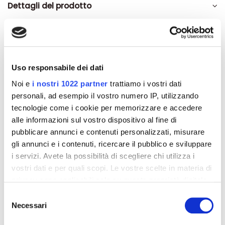
Dettagli del prodotto
Recensioni
Uso responsabile dei dati
Noi e
i nostri 1022 partner
trattiamo i vostri dati
Altri prodotti che potrebbero
personali, ad esempio il vostro numero IP, utilizzando
interessarti
tecnologie come i cookie per memorizzare e accedere
alle informazioni sul vostro dispositivo al fine di
pubblicare annunci e contenuti personalizzati, misurare
-42%
-42%
gli annunci e i contenuti, ricercare il pubblico e sviluppare
i servizi. Avete la possibilità di scegliere chi utilizza i
vostri dati e per quali scopi. Le vostre scelte in materia di
privacy sono applicabili solo su questa proprietà digitale
in cui avete effettuato le vostre scelte. È possibile
Selezione
modificare o revocare il proprio consenso in qualsiasi
Necessari
del
momento dalla Dichiarazione sui cookie o facendo clic
consenso