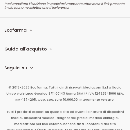
Puoi annullare l’iscrizione in qualsiasi momento attraverso il link presente
in ciascuna newsletter che ti invieremo.
Ecofarma
Guida all'acquisto
Seguici su
© 2013-2023 Ecofarma. Tutti i diritti riservati.
Mediacom S.r.l
a Socio
Unico
viale Luca Gaurico 9/11
00143
Roma
(RM)
P.IVA
12432541006
REA:
RM-1374205. Cap. Soc. Euro 10.000,00. Interamente versato.
Tutti i prodotti esposti su questo sito ed aventi la natura di dispositivi
medici, dispositivi medico-diagnostici, presidi medico chirurgici,
medicazioni per uso esterno, nonché tutti i contenuti del sito
www.ecofarma.it (testi, immagini, foto, disegni, allegati, descrizioni e