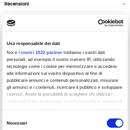
Recensioni
Altri prodotti che potrebbero
Uso responsabile dei dati
interessarti
Noi e
i nostri 1022 partner
trattiamo i vostri dati
personali, ad esempio il vostro numero IP, utilizzando
-42%
-42%
tecnologie come i cookie per memorizzare e accedere
alle informazioni sul vostro dispositivo al fine di
pubblicare annunci e contenuti personalizzati, misurare
gli annunci e i contenuti, ricercare il pubblico e sviluppare
i servizi. Avete la possibilità di scegliere chi utilizza i
vostri dati e per quali scopi. Le vostre scelte in materia di
privacy sono applicabili solo su questa proprietà digitale
in cui avete effettuato le vostre scelte. È possibile
Selezione
modificare o revocare il proprio consenso in qualsiasi
Necessari
del
momento dalla Dichiarazione sui cookie o facendo clic