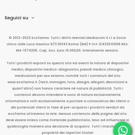
Seguici su
© 2013-2023 Ecofarma. Tutti i diritti riservati.
Mediacom S.r.l
a Socio
Unico
viale Luca Gaurico 9/11
00143
Roma
(RM)
P.IVA
12432541006
REA:
RM-1374205. Cap. Soc. Euro 10.000,00. Interamente versato.
Tutti i prodotti esposti su questo sito ed aventi la natura di dispositivi
medici, dispositivi medico-diagnostici, presidi medico chirurgici,
medicazioni per uso esterno, nonché tutti i contenuti del sito
www.ecofarma.it (testi, immagini, foto, disegni, allegati, descrizioni e
quant'altro) non hanno carattere né natura di pubblicità. Tutti i
contenuti devono intendersi e sono di natura esclusivamente
informativa e volti esclusivamente a portare a conoscenza dei clienti o
dei potenziali clienti in fase di pre-acquisto i prodotti venduti da
ecofarma attraverso la rete. Nessun contenuto delle pagine del sito
deve essere inteso come materiale pubblicitario, teso ad influenzare in
qualsivoglia maniera una decisione di acquisto. Tutti i marchi sono di
proprietà dei rispettivi titolari