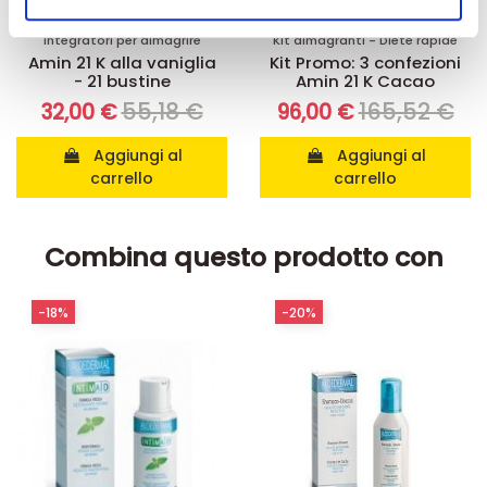
nostri partner che si occupano di analisi dei dati web,
pubblicità e social media, i quali potrebbero combinarle
Integratori per dimagrire
Kit dimagranti - Diete rapide
Amin 21 K alla vaniglia
Kit Promo: 3 confezioni
con altre informazioni che ha fornito loro o che hanno
- 21 bustine
Amin 21 K Cacao
raccolto dal suo utilizzo dei loro servizi.
55,18 €
165,52 €
32,00 €
96,00 €
Aggiungi al
Aggiungi al
carrello
carrello
Combina questo prodotto con
-18%
-20%