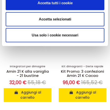
-42%
-42%
Accetta tutti i cookie
dalla Dichiarazione sui cookie.
Utilizziamo i cookie per personalizzare contenuti ed
Accetta selezionati
annunci, per fornire funzionalità dei social media e per
analizzare il nostro traffico. Condividiamo inoltre
informazioni sul modo in cui utilizza il nostro sito con i
Usa solo i cookie necessari
nostri partner che si occupano di analisi dei dati web,
pubblicità e social media, i quali potrebbero combinarle
con altre informazioni che ha fornito loro o che hanno
raccolto dal suo utilizzo dei loro servizi.
Integratori per dimagrire
Kit dimagranti - Diete rapide
Amin 21 K alla vaniglia
Kit Promo: 3 confezioni
- 21 bustine
Amin 21 K Cacao
55,18 €
165,52 €
32,00 €
96,00 €
Aggiungi al
Aggiungi al
carrello
carrello