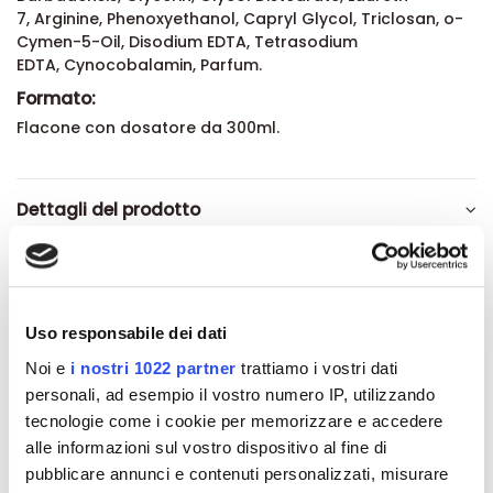
7, Arginine, Phenoxyethanol, Capryl Glycol, Triclosan, o-
Cymen-5-Oil, Disodium EDTA, Tetrasodium
EDTA, Cynocobalamin, Parfum.
Formato:
Flacone con dosatore da 300ml.
Dettagli del prodotto
Recensioni
Uso responsabile dei dati
Noi e
i nostri 1022 partner
trattiamo i vostri dati
personali, ad esempio il vostro numero IP, utilizzando
Altri prodotti che potrebbero
tecnologie come i cookie per memorizzare e accedere
interessarti
alle informazioni sul vostro dispositivo al fine di
pubblicare annunci e contenuti personalizzati, misurare