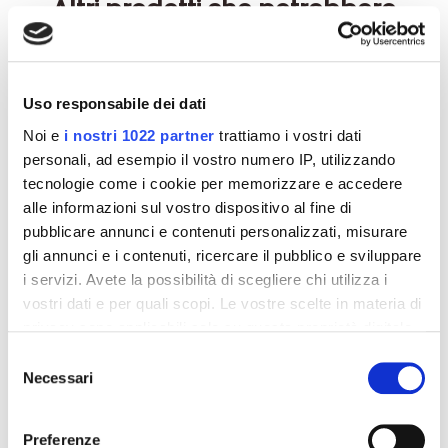
Altri prodotti che potrebbero
interessarti
-42%
-42%
Uso responsabile dei dati
Noi e
i nostri 1022 partner
trattiamo i vostri dati
personali, ad esempio il vostro numero IP, utilizzando
tecnologie come i cookie per memorizzare e accedere
alle informazioni sul vostro dispositivo al fine di
pubblicare annunci e contenuti personalizzati, misurare
gli annunci e i contenuti, ricercare il pubblico e sviluppare
i servizi. Avete la possibilità di scegliere chi utilizza i
vostri dati e per quali scopi. Le vostre scelte in materia di
privacy sono applicabili solo su questa proprietà digitale
Integratori per dimagrire
Integratori per dimagrire
in cui avete effettuato le vostre scelte. È possibile
Selezione
Amin 21 K al cacao - 21
Amin 21 K neutro
modificare o revocare il proprio consenso in qualsiasi
Necessari
del
bustine
momento dalla Dichiarazione sui cookie o facendo clic
consenso
55,18 €
55,18 €
32,00 €
32,00 €
sull'icona di attivazione della privacy.
Preferenze