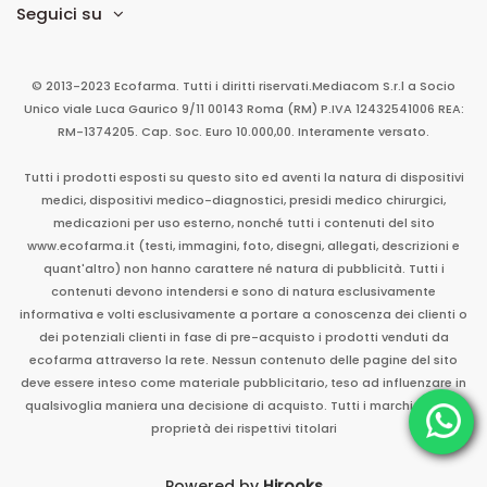
Seguici su
© 2013-2023 Ecofarma. Tutti i diritti riservati.
Mediacom S.r.l
a Socio
Unico
viale Luca Gaurico 9/11
00143
Roma
(RM)
P.IVA
12432541006
REA:
RM-1374205. Cap. Soc. Euro 10.000,00. Interamente versato.
Tutti i prodotti esposti su questo sito ed aventi la natura di dispositivi
medici, dispositivi medico-diagnostici, presidi medico chirurgici,
medicazioni per uso esterno, nonché tutti i contenuti del sito
www.ecofarma.it (testi, immagini, foto, disegni, allegati, descrizioni e
quant'altro) non hanno carattere né natura di pubblicità. Tutti i
contenuti devono intendersi e sono di natura esclusivamente
informativa e volti esclusivamente a portare a conoscenza dei clienti o
dei potenziali clienti in fase di pre-acquisto i prodotti venduti da
ecofarma attraverso la rete. Nessun contenuto delle pagine del sito
deve essere inteso come materiale pubblicitario, teso ad influenzare in
qualsivoglia maniera una decisione di acquisto. Tutti i marchi sono di
proprietà dei rispettivi titolari
Powered by
Hirooks