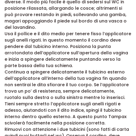
diverse. Il modo più facile è quello di sedersi sul WC in
posizione rilassata, allargando le cosce; altrimenti si
può provare restando in piedi, sollevando una gamba,
magari appoggiando il piede sul bordo di una vasca o
del lavandino.
Usa il pollice e il dito medio per tenere fisso l’applicatore
sugli anelli rigati. In questo momento il cordino deve
pendere dal tubicino interno. Posiziona la punta
arrotondata dell’applicatore sull’apertura della vagina
e inizia a spingere delicatamente puntando verso la
parte bassa della tua schiena.
Continua a spingere delicatamente il tubicino esterno
dell’applicatore all’interno della tua vagina fin quando
non sentirai le dita sfiorare il tuo corpo. Se l’applicatore
trova un po’ di resistenza, sempre delicatamente,
ruotalo sulla destra o sulla sinistra mentre lo inserisci.
Tieni sempre stretto l’applicatore sugli anelli rigati e
adesso, aiutandoti con il dito indice, spingi il tubicino
interno dentro quello esterno. A questo punto Tampax
scivolerà facilmente nella posizione corretta.
Rimuovi con attenzione i due tubicini (sono fatti di carta
quindi puoi buttarli nel wc). Osserva il cordino, deve