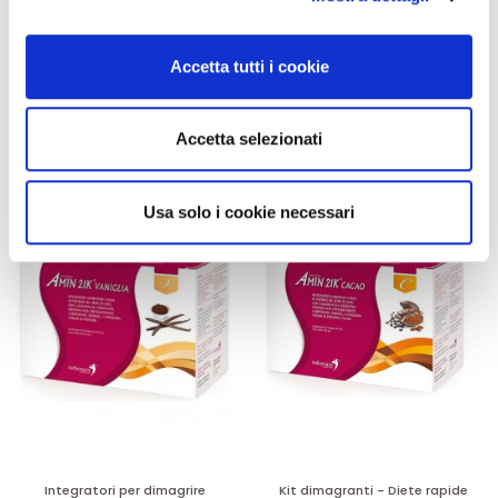
Amin 21 K al cacao - 21
Amin 21 K neutro
e imposta le tue preferenze nella
sezione dettagli
. Puoi
bustine
modificare o ritirare il tuo consenso in qualsiasi momento
55,18 €
55,18 €
32,00 €
32,00 €
Accetta tutti i cookie
dalla Dichiarazione sui cookie.
Aggiungi al
Aggiungi al
carrello
carrello
Utilizziamo i cookie per personalizzare contenuti ed
Accetta selezionati
annunci, per fornire funzionalità dei social media e per
analizzare il nostro traffico. Condividiamo inoltre
-42%
-42%
informazioni sul modo in cui utilizza il nostro sito con i
Usa solo i cookie necessari
nostri partner che si occupano di analisi dei dati web,
pubblicità e social media, i quali potrebbero combinarle
con altre informazioni che ha fornito loro o che hanno
raccolto dal suo utilizzo dei loro servizi.
Integratori per dimagrire
Kit dimagranti - Diete rapide